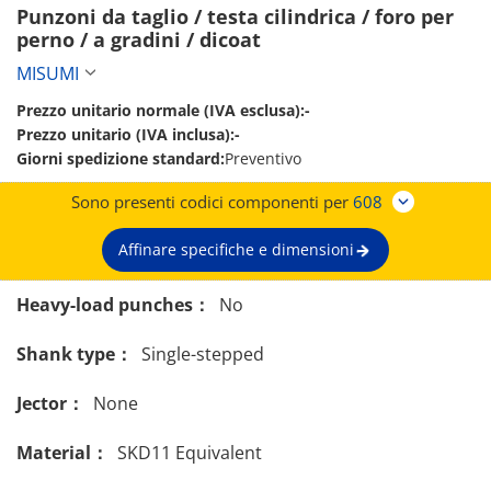
Punzoni da taglio / testa cilindrica / foro per 
perno / a gradini / dicoat 
MISUMI
Prezzo unitario normale (IVA esclusa):
-
Prezzo unitario (IVA inclusa):
-
Giorni spedizione standard:
Preventivo
Sono presenti codici componenti per
608
Affinare specifiche e dimensioni
Heavy-load punches：
No
Shank type：
Single-stepped
Jector：
None
Material：
SKD11 Equivalent