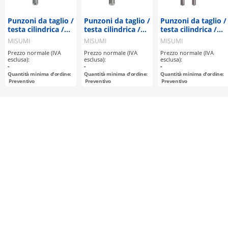
Punzoni da taglio /
Punzoni da taglio /
Punzoni da taglio /
testa cilindrica /
testa cilindrica /
testa cilindrica /
perno di forzatura
foro per spinotto /
perno a strappo /
MISUMI
MISUMI
MISUMI
/ a gradini / foro
a gradini / WPC
foro per perno / a
Prezzo normale (IVA
Prezzo normale (IVA
Prezzo normale (IVA
per tassello
gradini / TiCN
esclusa):
esclusa):
esclusa):
-
-
-
Quantità minima d'ordine:
Quantità minima d'ordine:
Quantità minima d'ordine:
Preventivo
Preventivo
Preventivo