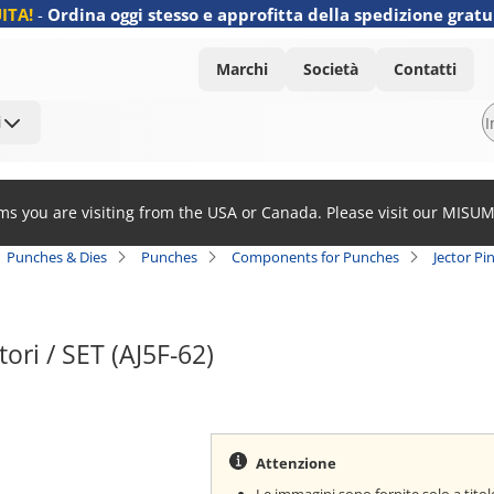
ITA!
-
Ordina oggi stesso e approfitta della spedizione gratu
Marchi
Società
Contatti
i
ems you are visiting from the USA or Canada. Please visit our MISU
Punches & Dies
Punches
Components for Punches
Jector Pi
tori / SET (AJ5F-62)
Attenzione