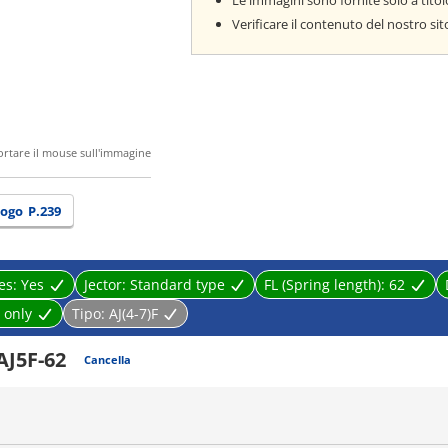
Le immagini sono fornite solo a titol
Verificare il contenuto del nostro si
ortare il mouse sull'immagine
logo
P.239
es:
Yes
Jector:
Standard type
FL (Spring length):
62
 only
Tipo:
AJ(4-7)F
AJ5F-62
Cancella