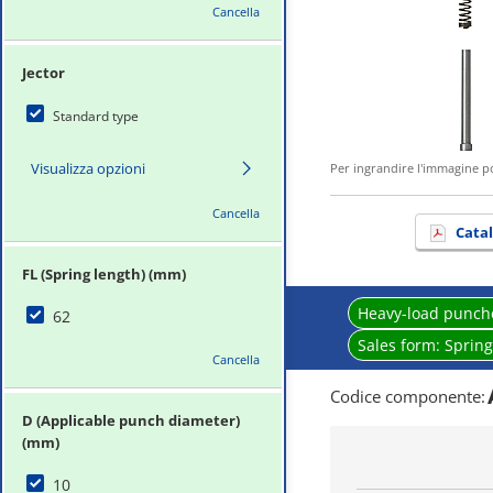
Cancella
Jector
Standard type
Visualizza opzioni
Per ingrandire l'immagine p
Cancella
Cata
FL (Spring length) (mm)
Heavy-load punch
62
Sales form:
Spring
Cancella
Codice componente
:
D (Applicable punch diameter)
(mm)
10