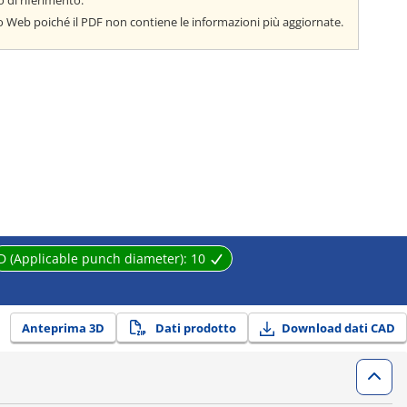
o di riferimento:
to Web poiché il PDF non contiene le informazioni più aggiornate.
D (Applicable punch diameter):
10
Anteprima 3D
Dati prodotto
Download dati CAD