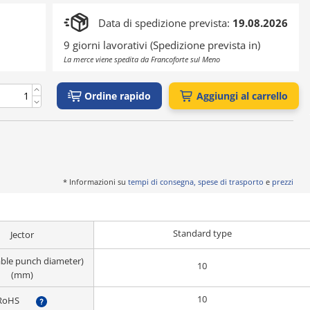
Data di spedizione prevista:
19.08.2026
9 giorni lavorativi (Spedizione prevista in)
La merce viene spedita da Francoforte sul Meno
Ordine rapido
Aggiungi al carrello
* Informazioni su
tempi di consegna, spese di trasporto
e
prezzi
Standard type
Jector
able punch diameter)
10
(mm)
10
RoHS
?