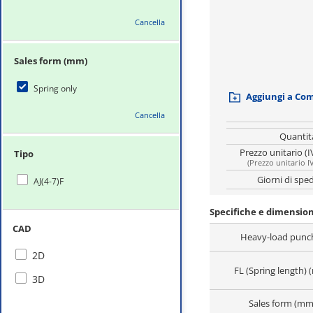
Cancella
Sales form (mm)
Spring only
Aggiungi a Co
Cancella
Quantit
Prezzo unitario (I
Tipo
(
Prezzo unitario I
Giorni di spe
AJ(4-7)F
Specifiche e dimensioni
CAD
Heavy-load punc
2D
FL (Spring length)
3D
Sales form (mm