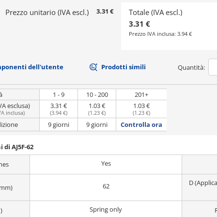
3.31 €
Prezzo unitario (IVA escl.)
Totale (IVA escl.)
3.31 €
Prezzo IVA inclusa:
3.94 €
mponenti dell'utente
Prodotti simili
Quantità:
à
1 - 9
10 - 200
201+
VA esclusa)
3.31 €
1.03 €
1.03 €
VA inclusa
)
(
3.94 €
)
(
1.23 €
)
(
1.23 €
)
dizione
9 giorni
9 giorni
Controlla ora
 di AJ5F-62
Yes
hes
D (Applic
62
 (mm)
Spring only
)