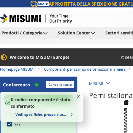
APPROFITTA DELLA SPEDIZIONE GRATU
GRATIS
Prodotti / Categorie
Solution Center
Settori servit
Welcome to MISUMI Europe!
It se
Homepage MISUMI
Componenti per stampi deformazione lamiera
MISUMI
Confermato
Cancella tutto
Perni stallona
100
%
Il codice componente è stato
confermato
Heavy-load punches
Vedi specifiche, prezzo e tempi di consegna
Yes