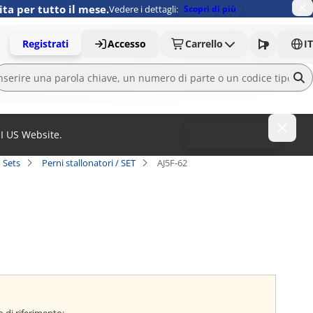
ita per tutto il mese.
Vedere i dettagli:
Scopri di più
Registrati
Accesso
Carrello
IT
MI US Website.
To MISUMI US
n Sets
Perni stallonatori / SET
AJ5F-62