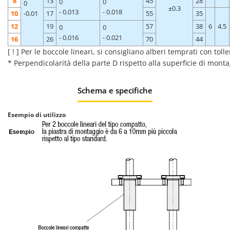
8
13
45
28
0
0
0
±0.3
- 0.013
- 0.018
10
-0.01
17
55
35
12
19
57
38
6
4.5
0
0
- 0.016
- 0.021
16
26
70
44
[ ! ] Per le boccole lineari, si consigliano alberi temprati con tol
* Perpendicolarità della parte D rispetto alla superficie di mont
Schema e specifiche
Esempio di utilizzo