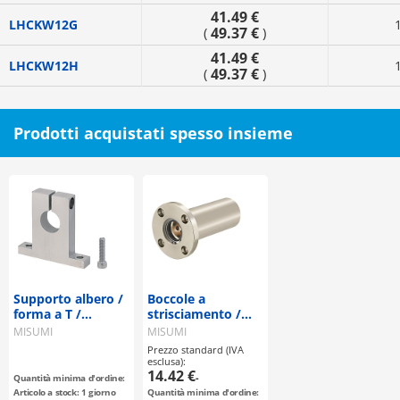
41.49 €
LHCKW12G
49.37 €
(
)
41.49 €
LHCKW12H
49.37 €
(
)
Prodotti acquistati spesso insieme
Supporto albero /
Boccole a
forma a T /
strisciamento /
scanalato
flangia
MISUMI
MISUMI
selezionabile / con
Prezzo standard (IVA
alloggiamento,
esclusa):
numero di boccole
14.42 €
-
Quantità minima d'ordine:
selezionabile /
Articolo a stock: 1 giorno
Quantità minima d'ordine: