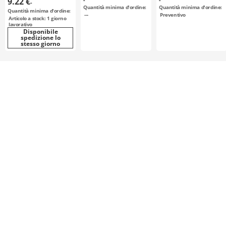
9.22 €
-
Quantità minima d'ordine:
Quantità minima d'ordine:
Quantità minima d'ordine:
---
Preventivo
Articolo a stock: 1 giorno
lavorativo
Disponibile
spedizione lo
stesso giorno