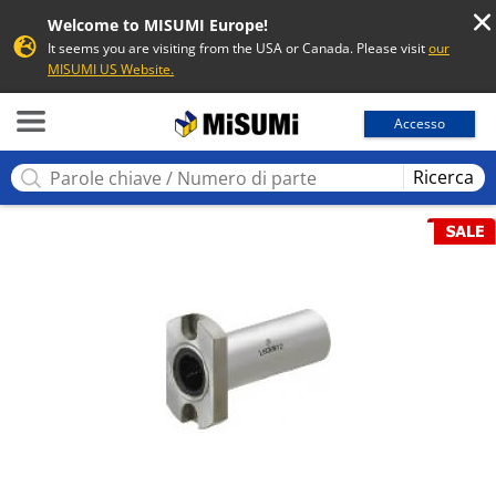
Welcome to MISUMI Europe!
It seems you are visiting from the USA or Canada. Please visit
our
MISUMI US Website.
MISUMI
Accesso
Ricerca