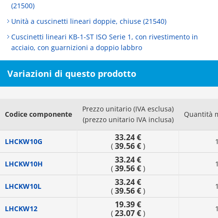
(21500)
Unità a cuscinetti lineari doppie, chiuse (21540)
Cuscinetti lineari KB-1-ST ISO Serie 1, con rivestimento in
acciaio, con guarnizioni a doppio labbro
Variazioni di questo prodotto
Prezzo unitario (IVA esclusa)
Codice componente
Quantità 
(prezzo unitario IVA inclusa)
33.24 €
LHCKW10G
39.56 €
(
)
33.24 €
LHCKW10H
39.56 €
(
)
33.24 €
LHCKW10L
39.56 €
(
)
19.39 €
LHCKW12
23.07 €
(
)