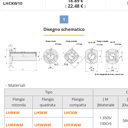
18.89 €
LHCKW10
22.48 €
(
)
1
Disegno schematico
・Materiali
Tipo
C
Flangia
Flangia
Flangia
[ M
rotonda
quadrata
compatta
]Materiale
]Du
LHRKW
LHSKW
LHCKW
1.3505/
58
100Cr6
LHRKWM
LHSKWM
LHCKWM