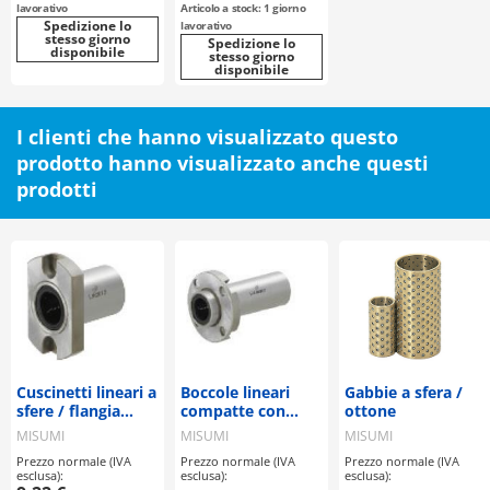
tenuta
lavorativo
Articolo a stock: 1 giorno
selezionabile
Spedizione lo
lavorativo
stesso giorno
Spedizione lo
disponibile
stesso giorno
disponibile
I clienti che hanno visualizzato questo
prodotto hanno visualizzato anche questi
prodotti
Cuscinetti lineari a
Boccole lineari
Gabbie a sfera /
sfere / flangia
compatte con
ottone
selezionabile /
flangia - Doppie
MISUMI
MISUMI
MISUMI
acciaio
con pilota -
Prezzo normale (IVA
Prezzo normale (IVA
Prezzo normale (IVA
esclusa):
esclusa):
esclusa):
-
-