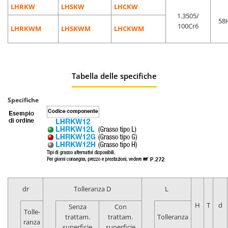
LHRKW
LHSKW
LHCKW
1.3505/
58
100Cr6
LHRKWM
LHSKWM
LHCKWM
Tabella delle specifiche
Specifiche
dr
Tolleranza D
L
H
T
d
Senza
Con
Tolle-
trattam.
trattam.
Tolleranza
ranza
superficie
superficie