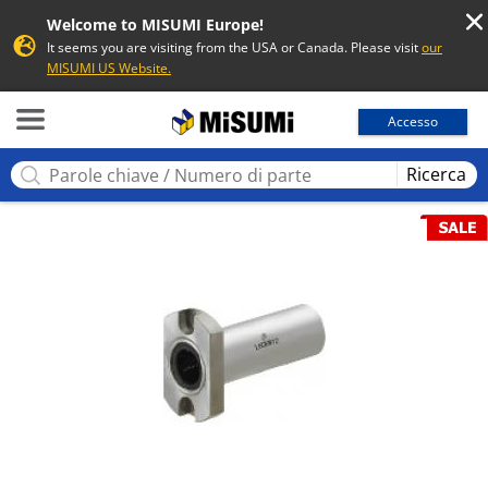
Welcome to MISUMI Europe!
It seems you are visiting from the USA or Canada. Please visit
our
MISUMI US Website.
MISUMI
Accesso
Ricerca