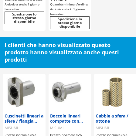
selezionabile /
Articolo a stock: 1 giorno
Quantità minima d'ordine:
tenuta
lavorativo
Articolo a stock: 1 giorno
selezionabile
Spedizione lo
lavorativo
stesso giorno
Spedizione lo
disponibile
stesso giorno
disponibile
I clienti che hanno visualizzato questo
prodotto hanno visualizzato anche questi
prodotti
Cuscinetti lineari a
Boccole lineari
Gabbie a sfera /
sfere / flangia
compatte con
ottone
selezionabile /
flangia - Doppie
MISUMI
MISUMI
MISUMI
acciaio
con pilota -
Prezzo normale (IVA
Prezzo normale (IVA
Prezzo normale (IVA