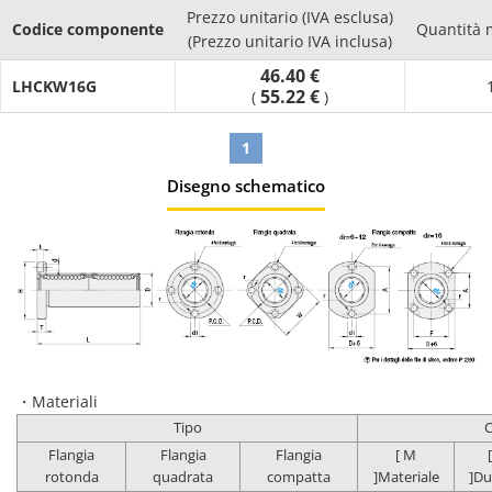
Prezzo unitario (IVA esclusa)
Codice componente
Quantità 
(Prezzo unitario IVA inclusa)
46.40 €
LHCKW16G
55.22 €
(
)
1
Disegno schematico
・Materiali
Tipo
C
Flangia
Flangia
Flangia
[ M
rotonda
quadrata
compatta
]Materiale
]Du