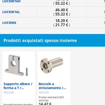
LHCKW16H
55.22 €
(
)
46.40 €
LHCKW16L
55.22 €
(
)
18.29 €
LHCKW6
21.77 €
(
)
Prodotti acquistati spesso insieme
Supporto albero /
Boccole a
forma a T /
strisciamento /
scanalato
flangia
MISUMI
MISUMI
selezionabile / con
Prezzo standard (IVA
alloggiamento,
esclusa):
numero di boccole
14.42 €
-
Quantità minima d'ordine: