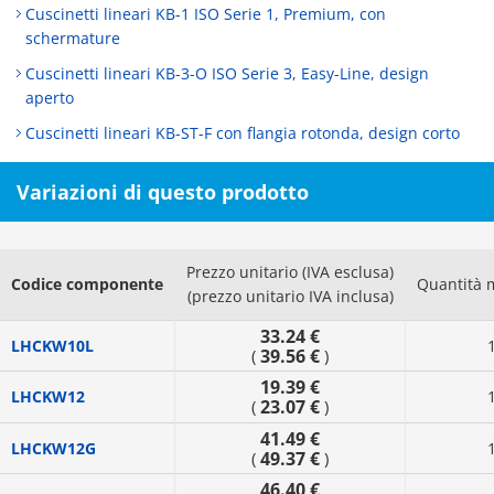
Cuscinetti lineari KB-1 ISO Serie 1, Premium, con
schermature
Cuscinetti lineari KB-3-O ISO Serie 3, Easy-Line, design
aperto
Cuscinetti lineari KB-ST-F con flangia rotonda, design corto
Variazioni di questo prodotto
Prezzo unitario (IVA esclusa)
Codice componente
Quantità 
(prezzo unitario IVA inclusa)
33.24 €
LHCKW10L
39.56 €
(
)
19.39 €
LHCKW12
23.07 €
(
)
41.49 €
LHCKW12G
49.37 €
(
)
46.40 €