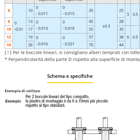
0
0
6
10
35
25
- 0.011
- 0.015
5
3.5
8
13
45
28
0
0
0
±0.3
- 0.013
- 0.018
10
-0.01
17
55
35
12
19
57
38
6
4.5
0
0
- 0.016
- 0.021
16
26
70
44
[ ! ] Per le boccole lineari, si consigliano alberi temprati con tol
* Perpendicolarità della parte D rispetto alla superficie di mont
Schema e specifiche
Esempio di utilizzo