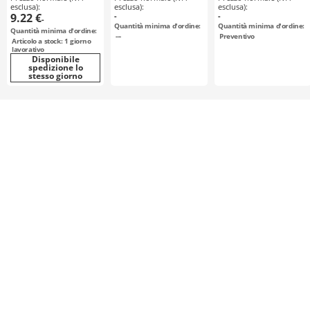
esclusa):
esclusa):
esclusa):
9.22 €
-
-
-
Quantità minima d'ordine:
Quantità minima d'ordine:
Quantità minima d'ordine:
---
Preventivo
Articolo a stock: 1 giorno
lavorativo
Disponibile
spedizione lo
stesso giorno