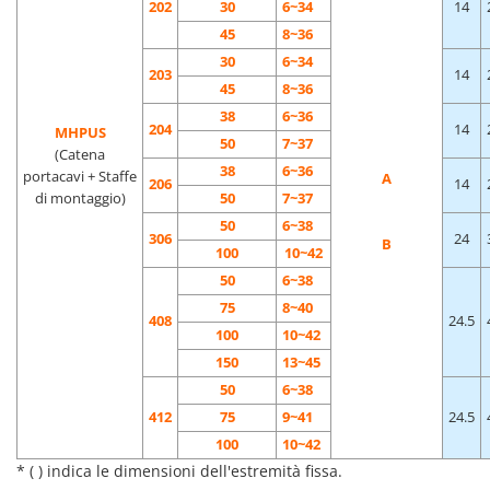
202
30
6~34
14
45
8~36
30
6~34
203
14
45
8~36
38
6~36
204
14
MHPUS
50
7~37
(Catena
38
6~36
portacavi + Staffe
A
206
14
di montaggio)
50
7~37
50
6~38
306
24
B
100
10~42
50
6~38
75
8~40
408
24.5
100
10~42
150
13~45
50
6~38
412
75
9~41
24.5
100
10~42
* ( ) indica le dimensioni dell'estremità fissa.