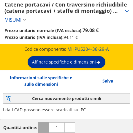
Catene portacavi / Con traversino richiudibile 
(catena portacavi + staffe di montaggio) 
(MHPUS204-38-29-A)
MISUMI
79.08 €
Prezzo unitario normale (IVA esclusa):
Prezzo unitario (IVA inclusa):
94.11 €
Codice componente:
MHPUS204-38-29-A
Affinare specifiche e dimensioni
Informazioni sulle specifiche e
Salva
sulle dimensioni
Cerca nuovamente prodotti simili
I dati CAD possono essere scaricati sul PC
Quantità ordine:
-
+