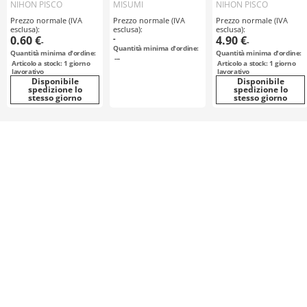
Portacavi con
serie HPU
NIHON PISCO
MISUMI
NIHON PISCO
fissaggio Serie
Prezzo normale (IVA
Prezzo normale (IVA
Prezzo normale (IVA
HPK
esclusa):
esclusa):
esclusa):
0.60 €
-
4.90 €
-
-
Quantità minima d'ordine:
Quantità minima d'ordine:
Quantità minima d'ordine:
---
Articolo a stock: 1 giorno
Articolo a stock: 1 giorno
lavorativo
lavorativo
Disponibile
Disponibile
spedizione lo
spedizione lo
stesso giorno
stesso giorno