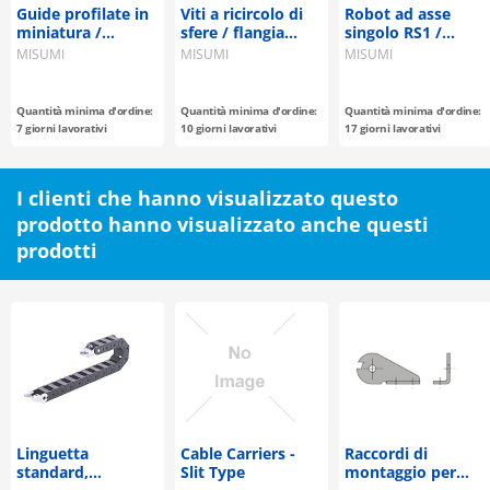
Guide profilate in
Viti a ricircolo di
Robot ad asse
miniatura /
sfere / flangia
singolo RS1 /
materiale
compatta /
Lineari
MISUMI
MISUMI
MISUMI
selezionabile / fori
diametro 8 / passo
per i perni
2, 4 / C7, C10 /
acciaio / fosfatato
Quantità minima d'ordine:
Quantità minima d'ordine:
Quantità minima d'ordine:
/ 58-62HRC
7 giorni lavorativi
10 giorni lavorativi
17 giorni lavorativi
I clienti che hanno visualizzato questo
prodotto hanno visualizzato anche questi
prodotti
Linguetta
Cable Carriers -
Raccordi di
standard,
Slit Type
montaggio per