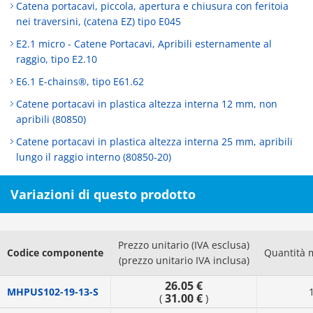
Catena portacavi, piccola, apertura e chiusura con feritoia
nei traversini, (catena EZ) tipo E045
E2.1 micro - Catene Portacavi, Apribili esternamente al
raggio, tipo E2.10
E6.1 E-chains®, tipo E61.62
Catene portacavi in plastica altezza interna 12 mm, non
apribili (80850)
Catene portacavi in plastica altezza interna 25 mm, apribili
lungo il raggio interno (80850-20)
Variazioni di questo prodotto
Prezzo unitario (IVA esclusa)
Codice componente
Quantità 
(prezzo unitario IVA inclusa)
26.05 €
MHPUS102-19-13-S
31.00 €
(
)