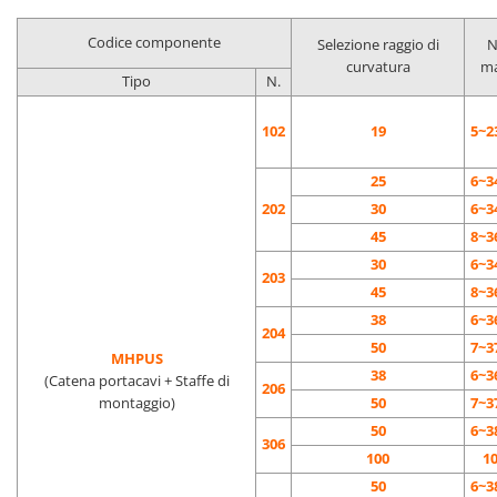
Codice componente
Selezione raggio di
N
curvatura
ma
Tipo
N.
102
19
5~2
25
6~3
202
30
6~3
45
8~3
30
6~3
203
45
8~3
38
6~3
204
50
7~3
MHPUS
38
6~3
(Catena portacavi + Staffe di
206
montaggio)
50
7~3
50
6~3
306
100
1
50
6~3