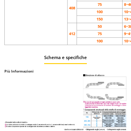
75
8~4
408
100
10~
150
13~
50
6~3
412
75
9~4
100
10~
Schema e specifiche
Più Informazioni