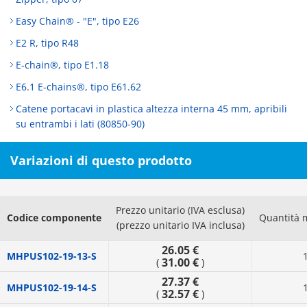
Easy Chain® - "E", tipo E26
E2 R, tipo R48
E-chain®, tipo E1.18
E6.1 E-chains®, tipo E61.62
Catene portacavi in plastica altezza interna 45 mm, apribili
su entrambi i lati (80850-90)
Variazioni di questo prodotto
Prezzo unitario (IVA esclusa)
Codice componente
Quantità 
(prezzo unitario IVA inclusa)
26.05 €
MHPUS102-19-13-S
31.00 €
(
)
27.37 €
MHPUS102-19-14-S
32.57 €
(
)