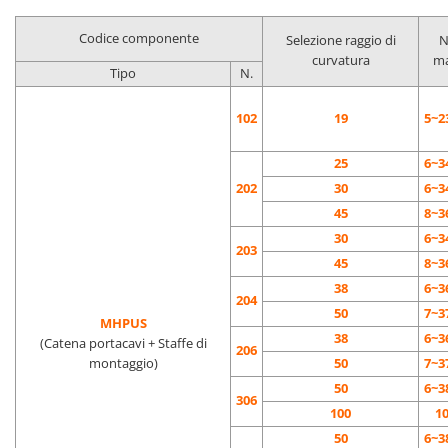
Codice componente
Selezione raggio di
N
curvatura
ma
Tipo
N.
102
19
5~2
25
6~3
202
30
6~3
45
8~3
30
6~3
203
45
8~3
38
6~3
204
50
7~3
MHPUS
38
6~3
(Catena portacavi + Staffe di
206
montaggio)
50
7~3
50
6~3
306
100
1
50
6~3