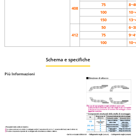
75
8~4
408
100
10~
150
13~
50
6~3
412
75
9~4
100
10~
Schema e specifiche
Più Informazioni