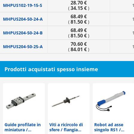
28.70 €
MHPUS102-19-15-S
34.15 €
(
)
68.49 €
MHPUS204-50-24-A
81.50 €
(
)
68.49 €
MHPUS204-50-24-B
81.50 €
(
)
70.60 €
MHPUS204-50-25-A
84.01 €
(
)
Prodotti acquistati spesso insieme
Guide profilate in
Viti a ricircolo di
Robot ad asse
miniatura /
sfere / flangia
singolo RS1 /