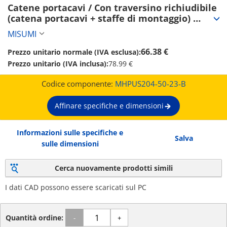
Catene portacavi / Con traversino richiudibile 
(catena portacavi + staffe di montaggio) 
(MHPUS204-50-23-B)
MISUMI
66.38 €
Prezzo unitario normale (IVA esclusa):
Prezzo unitario (IVA inclusa):
78.99 €
Codice componente:
MHPUS204-50-23-B
Affinare specifiche e dimensioni
Informazioni sulle specifiche e
Salva
sulle dimensioni
Cerca nuovamente prodotti simili
I dati CAD possono essere scaricati sul PC
Quantità ordine:
-
+