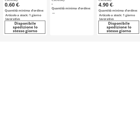
0.60 €
-
4.90 €
-
-
Quantità minima d'ordine:
Quantità minima d'ordine:
Quantità minima d'ordine:
---
Articolo a stock: 1 giorno
Articolo a stock: 1 giorno
lavorativo
lavorativo
Disponibile
Disponibile
spedizione lo
spedizione lo
stesso giorno
stesso giorno