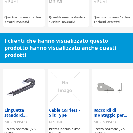
materiale
compatta /
Lineari
MISUMI
MISUMI
MISUMI
selezionabile / fori
diametro 8 / passo
per i perni
2, 4 / C7, C10 /
acciaio / fosfatato
Quantità minima d'ordine:
Quantità minima d'ordine:
Quantità minima d'ordine:
/ 58-62HRC
7 giorni lavorativi
10 giorni lavorativi
17 giorni lavorativi
I clienti che hanno visualizzato questo
prodotto hanno visualizzato anche questi
prodotti
Linguetta
Cable Carriers -
Raccordi di
standard,
Slit Type
montaggio per
Portacavi con
serie HPU
NIHON PISCO
MISUMI
NIHON PISCO
fissaggio Serie
Prezzo normale (IVA
Prezzo normale (IVA
Prezzo normale (IVA
HPK
esclusa):
esclusa):
esclusa):