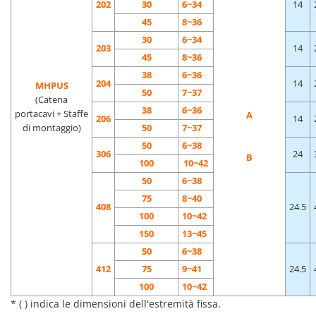
202
30
6~34
14
45
8~36
30
6~34
203
14
45
8~36
38
6~36
204
14
MHPUS
50
7~37
(Catena
38
6~36
portacavi + Staffe
A
206
14
di montaggio)
50
7~37
50
6~38
306
24
B
100
10~42
50
6~38
75
8~40
408
24.5
100
10~42
150
13~45
50
6~38
412
75
9~41
24.5
100
10~42
* ( ) indica le dimensioni dell'estremità fissa.