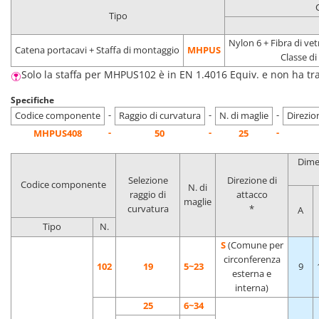
Tipo
Nylon 6 + Fibra di ve
Catena portacavi + Staffa di montaggio
MHPUS
Classe d
Solo la staffa per MHPUS102 è in EN 1.4016 Equiv. e non ha tr
Specifiche
-
-
-
Codice componente
Raggio di curvatura
N. di maglie
Direzio
-
-
-
MHPUS408
50
25
Dime
Selezione
Direzione di
Codice componente
N. di
raggio di
attacco
maglie
curvatura
*
A
Tipo
N.
S
(Comune per
circonferenza
102
19
5~23
9
esterna e
interna)
25
6~34