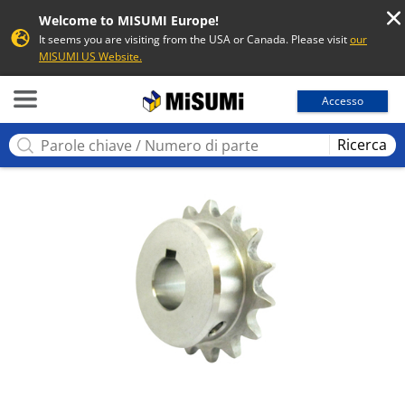
Welcome to MISUMI Europe!
It seems you are visiting from the USA or Canada. Please visit
our
MISUMI US Website.
MISUMI
Accesso
Ricerca