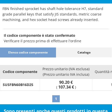
FBN finished sprocket has shaft hole tolerance H7, standard
grade parallel keys that satisfy JIS standards, metric coarse
machining, and hex socket head screws already inserted.
Il codice componente è stato confermato
Verificare il prezzo prima di effettuare l'ordine
Elenco codice componente
Catalogo
Prezzo unitario (IVA esclusa)
Codice componente
Quantità 
(Prezzo unitario IVA inclusa)
90.20 €
SUSFBN60B16D25
107.34 €
(
)
1
Sono presenti anche questi prodotti in questa