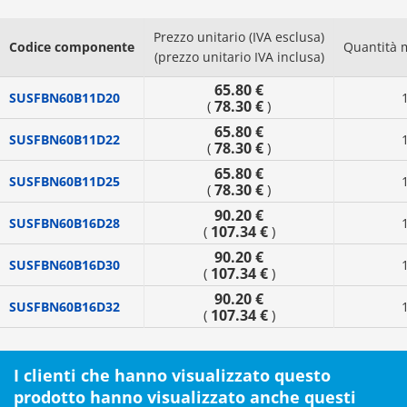
Prezzo unitario (IVA esclusa)
Codice componente
Quantità 
(prezzo unitario IVA inclusa)
65.80 €
SUSFBN60B11D20
78.30 €
(
)
65.80 €
SUSFBN60B11D22
78.30 €
(
)
65.80 €
SUSFBN60B11D25
78.30 €
(
)
90.20 €
SUSFBN60B16D28
107.34 €
(
)
90.20 €
SUSFBN60B16D30
107.34 €
(
)
90.20 €
SUSFBN60B16D32
107.34 €
(
)
I clienti che hanno visualizzato questo
prodotto hanno visualizzato anche questi