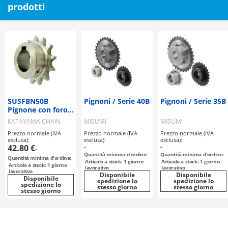
prodotti
SUSFBN50B
Pignoni / Serie 40B
Pignoni / Serie 35B
Pignone con foro
rifinito in acciaio
KATAYAMA CHAIN
MISUMI
MISUMI
inossidabile
Prezzo normale (IVA
Prezzo normale (IVA
Prezzo normale (IVA
esclusa):
esclusa):
esclusa):
42.80 €
-
-
-
Quantità minima d'ordine:
Quantità minima d'ordine:
Quantità minima d'ordine:
Articolo a stock: 1 giorno
Articolo a stock: 1 giorno
Articolo a stock: 1 giorno
lavorativo
lavorativo
lavorativo
Disponibile
Disponibile
Disponibile
spedizione lo
spedizione lo
spedizione lo
stesso giorno
stesso giorno
stesso giorno