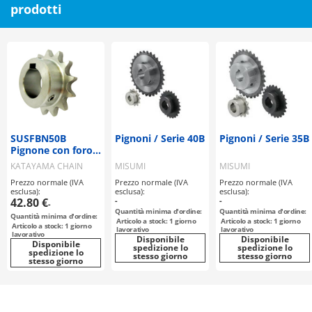
prodotti
SUSFBN50B
Pignoni / Serie 40B
Pignoni / Serie 35B
Pignone con foro
rifinito in acciaio
KATAYAMA CHAIN
MISUMI
MISUMI
inossidabile
Prezzo normale (IVA
Prezzo normale (IVA
Prezzo normale (IVA
esclusa):
esclusa):
esclusa):
42.80 €
-
-
-
Quantità minima d'ordine:
Quantità minima d'ordine:
Quantità minima d'ordine:
Articolo a stock: 1 giorno
Articolo a stock: 1 giorno
Articolo a stock: 1 giorno
lavorativo
lavorativo
lavorativo
Disponibile
Disponibile
Disponibile
spedizione lo
spedizione lo
spedizione lo
stesso giorno
stesso giorno
stesso giorno