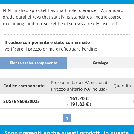
FBN finished sprocket has shaft hole tolerance H7, standard
grade parallel keys that satisfy JIS standards, metric coarse
machining, and hex socket head screws already inserted.
Il codice componente è stato confermato
Verificare il prezzo prima di effettuare l'ordine
Elenco codice componente
Catalogo
Prezzo unitario (IVA esclusa)
Codice componente
Quantità 
(Prezzo unitario IVA inclusa)
161.20 €
SUSFBN60B30D35
191.83 €
(
)
1
Sono presenti anche questi prodotti in questa