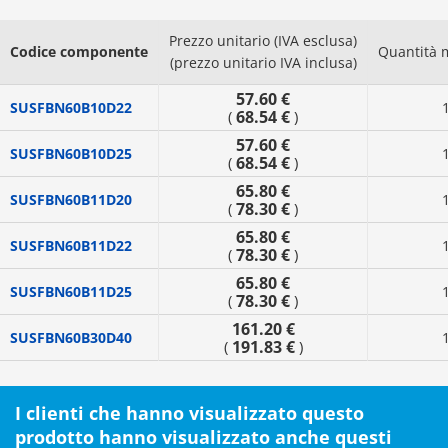
Prezzo unitario (IVA esclusa)
Codice componente
Quantità 
(prezzo unitario IVA inclusa)
57.60 €
SUSFBN60B10D22
68.54 €
(
)
57.60 €
SUSFBN60B10D25
68.54 €
(
)
65.80 €
SUSFBN60B11D20
78.30 €
(
)
65.80 €
SUSFBN60B11D22
78.30 €
(
)
65.80 €
SUSFBN60B11D25
78.30 €
(
)
161.20 €
SUSFBN60B30D40
191.83 €
(
)
I clienti che hanno visualizzato questo
prodotto hanno visualizzato anche questi