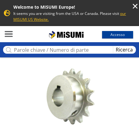
Welcome to MISUMI Europe!
It seems you are visiting from the USA or Canada. Please visit
our
MISUMI US Website.
MISUMI
Accesso
Ricerca