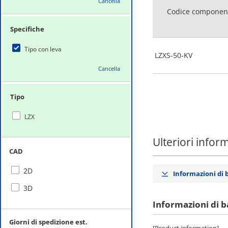
Cancella
Codice componen
Specifiche
Tipo con leva
LZXS-50-KV
Cancella
Tipo
LZX
Ulteriori infor
CAD
2D
Informazioni di 
3D
Informazioni di b
Giorni di spedizione est.