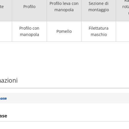
Ra
Profilo leva con
Sezione di
te
Profilo
rot
manopola
montaggio
Profilo con
Filettatura
Pomello
manopola
maschio
mazioni
base
ase