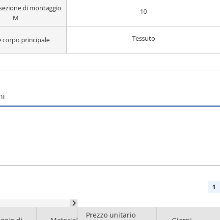
sezione di montaggio
10
M
Tessuto
 corpo principale
ni
1
Prezzo unitario
Corpo
Sezione di