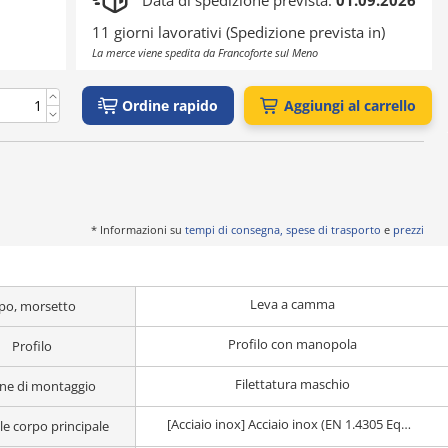
Data di spedizione prevista:
01.09.2026
11 giorni lavorativi (Spedizione prevista in)
La merce viene spedita da Francoforte sul Meno
Ordine rapido
Aggiungi al carrello
* Informazioni su
tempi di consegna, spese di trasporto
e
prezzi
Leva a camma
ipo, morsetto
Profilo con manopola
Profilo
Filettatura maschio
ne di montaggio
[Acciaio inox] Acciaio inox (EN 1.4305 Equiv.)
le corpo principale