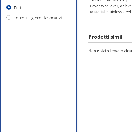
[Product information]
· Lever type lever, or leve
Tutti
· Material: Stainless steel
Entro 11 giorni lavorativi
Prodotti simili
Non è stato trovato alcun