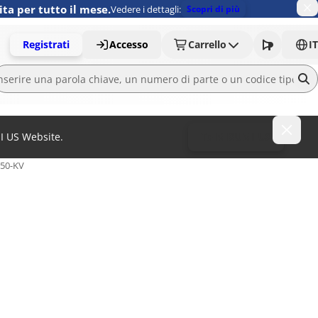
ita per tutto il mese.
Vedere i dettagli:
Scopri di più
Registrati
Accesso
Carrello
IT
MI US Website.
To MISUMI US
-50-KV