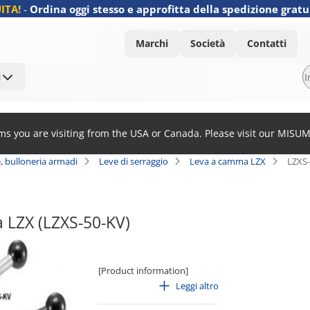
ITA!
-
Ordina oggi stesso e approfitta della spedizione gratu
Marchi
Società
Contatti
i
ems you are visiting from the USA or Canada. Please visit our MISU
 bulloneria armadi
Leve di serraggio
Leva a camma LZX
LZXS
 LZX (LZXS-50-KV)
[Product information]
· Lever type lever, or leverless
Leggi altro
· Material: Stainless steel