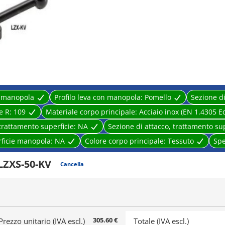
n manopola
Profilo leva con manopola:
Pomello
Sezione d
e R:
109
Materiale corpo principale:
Acciaio inox (EN 1.4305 Eq
trattamento superficie:
NA
Sezione di attacco, trattamento su
rficie manopola:
NA
Colore corpo principale:
Tessuto
Spe
LZXS-50-KV
Cancella
305.60 €
Prezzo unitario (IVA escl.)
Totale (IVA escl.)