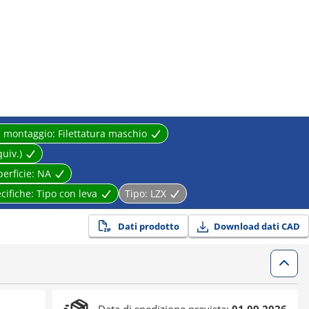
i montaggio:
Filettatura maschio
uiv.)
perficie:
NA
cifiche:
Tipo con leva
Tipo:
LZX
Dati prodotto
Download dati CAD