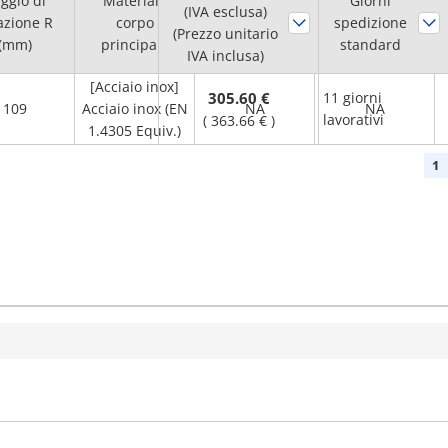
ggio di
Materiale
Giorni
(IVA esclusa)
principale,
attacco,
azione R
corpo
spedizione
(Prezzo unitario
trattamento
trattamento
(mm)
principale
standard
IVA inclusa)
superficie
superficie
[Acciaio inox]
305.60 €
11 giorni
109
Acciaio inox (EN
NA
NA
lavorativi
(
363.66 €
)
1.4305 Equiv.)
1