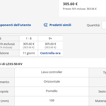
305.60 €
Prezzo IVA inclusa:
363.66 €
mponenti dell'utente
Prodotti simili
Quantità:
à
1 - 8
9+
VA esclusa)
305.60 €
305.60 €
VA inclusa
)
(
363.66 €
)
(
363.66 €
)
dizione
11 giorni
Controlla ora
i di LZXS-50-KV
Leva controller
T
Orizzontale
namento
Pomello
nopola
Sezio
109
R (mm)
Materia