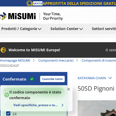
APPROFITTA DELLA SPEDIZIONE GRATU
GRATIS
Prodotti / Categorie
Solution Center
Settori servit
Welcome to MISUMI Europe!
It se
Homepage MISUMI
Componenti meccanici
Componenti di trasmi
50SD24D42F
KATAYAMA CHAIN
Confermato
Cancella tutto
50SD Pignoni 
100
%
Il codice componente è stato
confermato
Numero di denti (t)
Vedi specifiche, prezzo e tempi di consegna
24