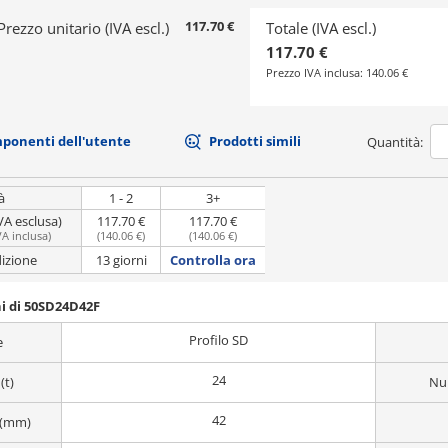
117.70 €
Prezzo unitario (IVA escl.)
Totale (IVA escl.)
117.70 €
Prezzo IVA inclusa:
140.06 €
mponenti dell'utente
Prodotti simili
Quantità:
à
1 - 2
3+
VA esclusa)
117.70 €
117.70 €
VA inclusa
)
(
140.06 €
)
(
140.06 €
)
dizione
13 giorni
Controlla ora
i di 50SD24D42F
Profilo SD
e
24
(t)
Num
42
 (mm)