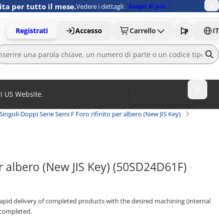
ita per tutto il mese.
Vedere i dettagli:
Scopri di più
Registrati
Accesso
Carrello
IT
MI US Website.
To MISUMI US
ingoli-Doppi Serie Semi F Foro rifinito per albero (New JIS Key)
er albero (New JIS Key) (50SD24D61F)
 rapid delivery of completed products with the desired machining (internal
 completed.