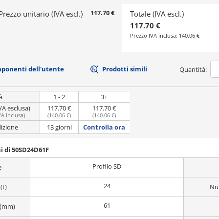
117.70 €
Prezzo unitario (IVA escl.)
Totale (IVA escl.)
117.70 €
Prezzo IVA inclusa:
140.06 €
mponenti dell'utente
Prodotti simili
Quantità:
à
1 - 2
3+
VA esclusa)
117.70 €
117.70 €
VA inclusa
)
(
140.06 €
)
(
140.06 €
)
dizione
13 giorni
Controlla ora
i di 50SD24D61F
Profilo SD
e
24
(t)
Num
61
 (mm)