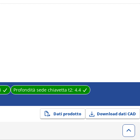
8
Profondità sede chiavetta t2:
4.4
Dati prodotto
Download dati CAD