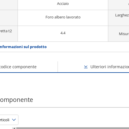
Acciaio
Larghez
Foro albero lavorato
etta t2
4.4
Misur
informazioni sul prodotto
 codice componente
Ulteriori informazio
 componente