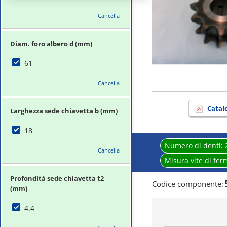
Cancella
Diam. foro albero d (mm)
61
Cancella
Catal
Larghezza sede chiavetta b (mm)
18
Numero di denti:
Cancella
Misura vite di fe
Profondità sede chiavetta t2
Codice componente
:
(mm)
4.4