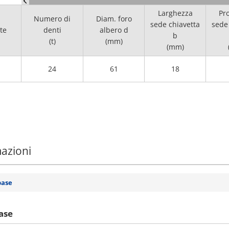
Larghezza
Pr
Numero di
Diam. foro
sede chiavetta
sede
te
denti
albero d
b
(t)
(mm)
(mm)
24
61
18
mazioni
base
ase