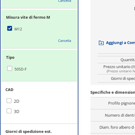
Cancella
Misura vite di fermo M
M12
Cancella
Aggiungi a Co
Tipo
Quantit
Prezzo unitario (I
50SD-F
(
Prezzo unitario I
Giorni di spe
CAD
Specifiche e dimension
2D
Profilo pignon
3D
Numero di denti 
Diam. foro albero d
Giorni di spedizione est.