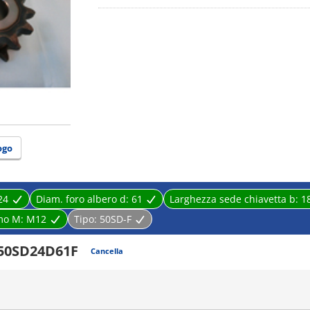
ogo
24
Diam. foro albero d:
61
Larghezza sede chiavetta b:
1
rmo M:
M12
Tipo:
50SD-F
50SD24D61F
Cancella