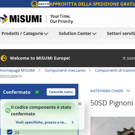
APPROFITTA DELLA SPEDIZIONE GRATU
GRATIS
Prodotti / Categorie
Solution Center
Settori servit
Welcome to MISUMI Europe!
It se
Homepage MISUMI
Componenti meccanici
Componenti di trasmi
50SD24D61F
KATAYAMA CHAIN
Confermato
Cancella tutto
50SD Pignoni 
100
%
Il codice componente è stato
confermato
Numero di denti (t)
Vedi specifiche, prezzo e tempi di consegna
24