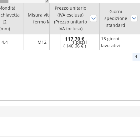
ofondità
Prezzo unitario
Quantità
Giorni
 chiavetta
Misura vite di
(IVA esclusa)
minima
spedizione
t2
fermo M
(Prezzo unitario
d'ordine
standard
(mm)
IVA inclusa)
117.70 €
13 giorni
4.4
M12
1 pezzi
lavorativi
(
140.06 €
)
1