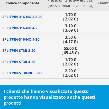
Prezzo unitario (IVA esclusa)
Codice componente
Quanti
(prezzo unitario IVA inclusa)
1.70 €
SPLITPIN-316-NO.3.2-20
2.02 €
(
)
3.10 €
SPLITPIN-316-NO.4-25
3.69 €
(
)
3.50 €
SPLITPIN-316-NO.4-30
4.17 €
(
)
55.00 €
SPLITPIN-ST3B-3-20
65.45 €
(
)
1.70 €
SPLITPIN-ST3B-4-20
2.02 €
(
)
2.20 €
SPLITPIN-ST3B-NO.5-80
2.62 €
(
)
I clienti che hanno visualizzato questo
prodotto hanno visualizzato anche questi
prodotti