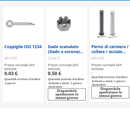
Coppiglie ISO 1234
Dado scanalato
Perno di cerniera /
(Dado a corona)
collare / acciaio
Profilo Alto,
inox, acciaio / foro
REYHER
SUNCO
MISUMI
Classe 1
per perno
Prezzo normale (IVA
Prezzo normale (IVA
Prezzo normale (IVA
spaccato / incl.
esclusa):
esclusa):
esclusa):
perno spaccato
0.03 €
0.50 €
-
-
-
Quantità minima d'ordine:
Quantità minima d'ordine:
Quantità minima d'ordine:
Articolo a stock: 1 giorno
3
giorni
Articolo a stock: 1 giorno
lavorativo
lavorativo
Disponibile
Disponibile
spedizione lo
spedizione lo
stesso giorno
stesso giorno