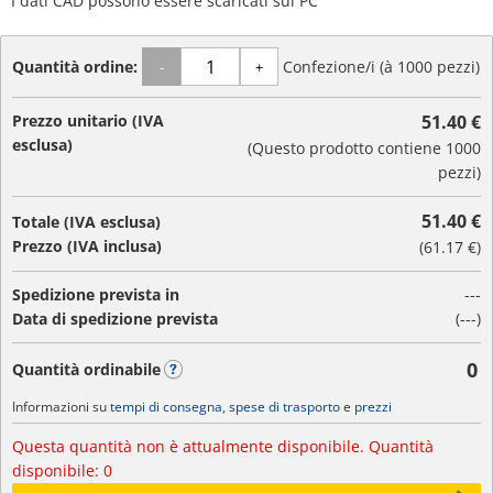
I dati CAD possono essere scaricati sul PC
Quantità ordine:
Confezione/i (à 1000 pezzi)
-
+
Prezzo unitario (IVA
51.40 €
esclusa)
(Questo prodotto contiene 1000
pezzi)
51.40 €
Totale (IVA esclusa)
Prezzo (IVA inclusa)
(
61.17 €
)
Spedizione prevista in
---
Data di spedizione prevista
(---)
0
Quantità ordinabile
?
Informazioni su
tempi di consegna, spese di trasporto
e
prezzi
Questa quantità non è attualmente disponibile. Quantità 
disponibile: 0