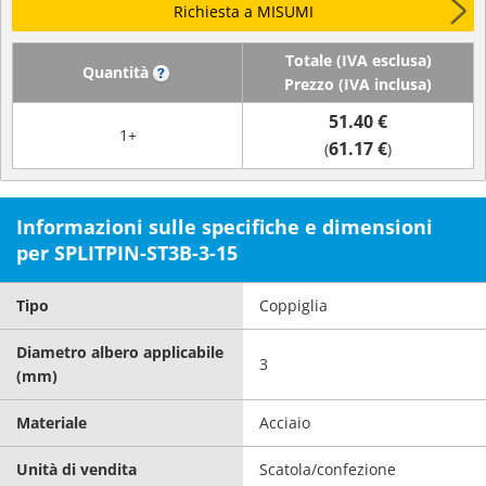
Richiesta a MISUMI
Totale (IVA esclusa)
Quantità
?
Prezzo (IVA inclusa)
51.40 €
1+
61.17 €
(
)
Informazioni sulle specifiche e dimensioni
per SPLITPIN-ST3B-3-15
Tipo
Coppiglia
Diametro albero applicabile
3
(mm)
Materiale
Acciaio
Unità di vendita
Scatola/confezione