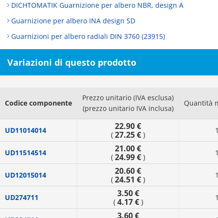
DICHTOMATIK Guarnizione per albero NBR, design A
Guarnizione per albero INA design SD
Guarnizioni per albero radiali DIN 3760 (23915)
Variazioni di questo prodotto
Prezzo unitario (IVA esclusa)
Codice componente
Quantità 
(prezzo unitario IVA inclusa)
22.90 €
UD11014014
27.25 €
(
)
21.00 €
UD11514514
24.99 €
(
)
20.60 €
UD12015014
24.51 €
(
)
3.50 €
UD274711
4.17 €
(
)
3.60 €