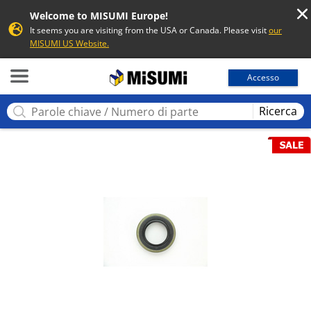
Welcome to MISUMI Europe!
It seems you are visiting from the USA or Canada. Please visit
our
MISUMI US Website.
MISUMI
Accesso
Ricerca