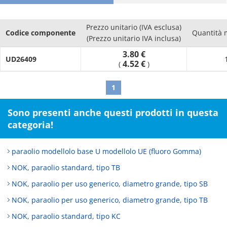
· Form factor is small making installation and removal easy
without requiring a lot of space, which is useful in making
Prezzo unitario (IVA esclusa)
equipment small and lightweight
Codice componente
Quantità 
(Prezzo unitario IVA inclusa)
3.80 €
UD26409
4.52 €
(
)
1
Sono presenti anche questi prodotti in questa
categoria!
paraolio modellolo base U modellolo UE (fluoro Gomma)
NOK, paraolio standard, tipo TB
NOK, paraolio per uso generico, diametro grande, tipo SB
NOK, paraolio per uso generico, diametro grande, tipo TB
NOK, paraolio standard, tipo KC