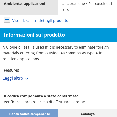
Ambiente, applicazioni
all'abrasione / Per cuscinetti
a rulli
Visualizza altri dettagli prodotto
Informazioni sul prodotto
A U type oil seal is used if it is necessary to eliminate foreign
materials entering from outside. As common as type A in
rotation applications.
[Features]
· An oil seal seals off lubricant leakages in bearings. By
Leggi altro
preventing the penetration of dust and water and other
external objects, the seal helps protect the bearings.
· Bearing part precision is maintained and a reduction in
Il codice componente è stato confermato
lubricating oil usage provides significant benefits in terms of
Verificare il prezzo prima di effettuare l'ordine
bearing corrosion repair costs, offsetting seal equipment costs.
· Essential for driving shafts for the purpose of sealing in fluids
Elenco codice componente
Catalogo
and gases, in addition to lubricant oil.