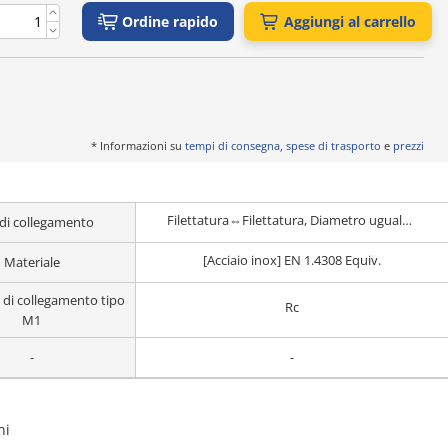
Ordine rapido
Aggiungi al carrello
* Informazioni su
tempi di consegna, spese di trasporto
e
prezzi
Filettatura⇔Filettatura, Diametro uguale ・Tipo differente
 di collegamento
[Acciaio inox] EN 1.4308 Equiv.
Materiale
a di collegamento tipo
Rc
M1
-
-
ni