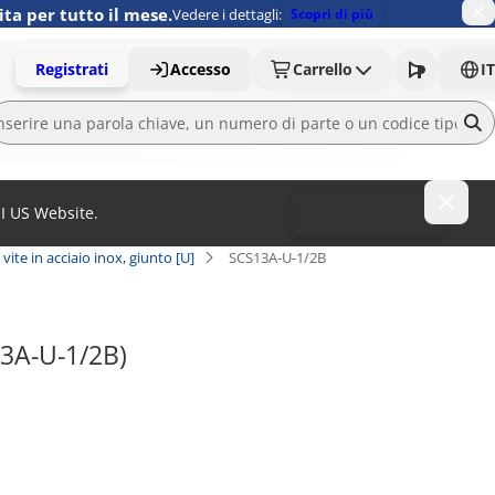
ita per tutto il mese.
Vedere i dettagli:
Scopri di più
Registrati
Accesso
Carrello
IT
MI US Website.
To MISUMI US
vite in acciaio inox, giunto [U]
SCS13A-U-1/2B
13A-U-1/2B)