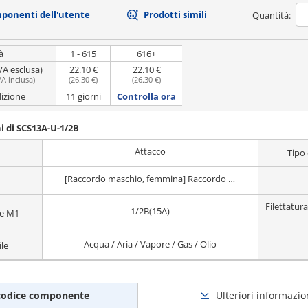
mponenti dell'utente
Prodotti simili
Quantità:
à
1 - 615
616+
VA esclusa)
22.10 €
22.10 €
VA inclusa
)
(
26.30 €
)
(
26.30 €
)
dizione
11 giorni
Controlla ora
i di SCS13A-U-1/2B
Attacco
Tipo
[Raccordo maschio, femmina] Raccordo femmina/femmina
Filettatur
1/2B(15A)
le M1
Acqua / Aria / Vapore / Gas / Olio
ile
codice componente
Ulteriori informazio