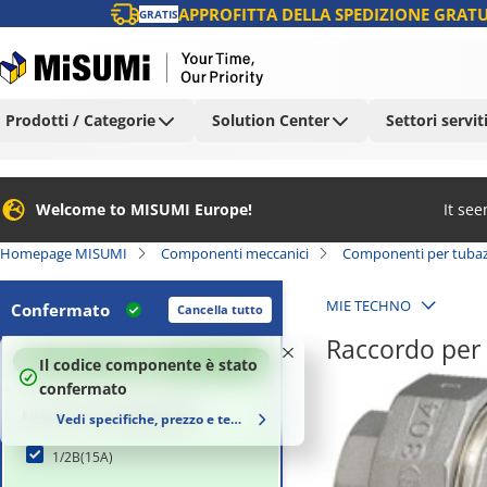
APPROFITTA DELLA SPEDIZIONE GRATU
GRATIS
Prodotti / Categorie
Solution Center
Settori servit
Welcome to MISUMI Europe!
It se
Homepage MISUMI
Componenti meccanici
Componenti per tubaz
MIE TECHNO
Confermato
Cancella tutto
Raccordo per t
100
%
Il codice componente è stato
confermato
Filettatura nominale M1
Vedi specifiche, prezzo e tempi di consegna
1/2B(15A)