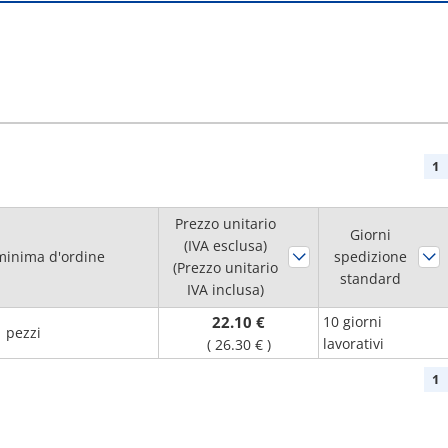
1
Prezzo unitario
Giorni
(IVA esclusa)
minima d'ordine
spedizione
(Prezzo unitario
standard
IVA inclusa)
22.10 €
10 giorni
1 pezzi
lavorativi
(
26.30 €
)
1