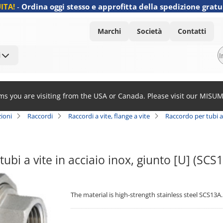
ITA!
-
Ordina oggi stesso e approfitta della spedizione gratu
Marchi
Società
Contatti
i
ems you are visiting from the USA or Canada. Please visit our MISU
ioni
Raccordi
Raccordi a vite, flange a vite
Raccordo per tubi a 
ubi a vite in acciaio inox, giunto [U] (SCS
The material is high-strength stainless steel SCS13A.