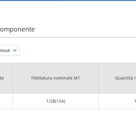
 componente
te
Filettatura nominale M1
Quantità 
1/2B(15A)