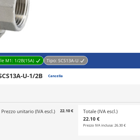
ale M1:
1/2B(15A)
Tipo:
SCS13A-U
SCS13A-U-1/2B
Cancella
22.10 €
Prezzo unitario (IVA escl.)
Totale (IVA escl.)
22.10 €
Prezzo IVA inclusa:
26.30 €