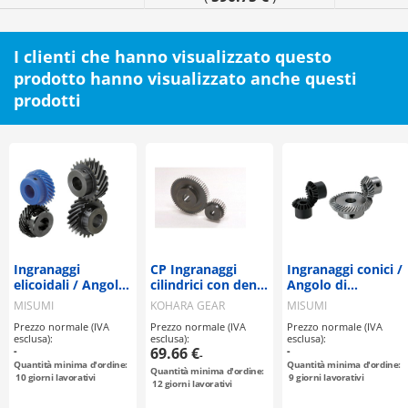
I clienti che hanno visualizzato questo
prodotto hanno visualizzato anche questi
prodotti
Ingranaggi
CP Ingranaggi
Ingranaggi conici /
elicoidali / Angolo
cilindrici con denti
Angolo di
di pressione 20° /
rettificati
pressione 20° /
MISUMI
KOHARA GEAR
MISUMI
Angolo elica 45°
Dritti / A spirale
INDUSTRY
Prezzo normale (IVA
Prezzo normale (IVA
Prezzo normale (IVA
esclusa):
esclusa):
esclusa):
-
69.66 €
-
-
Quantità minima d'ordine:
Quantità minima d'ordine:
Quantità minima d'ordine:
10
giorni lavorativi
9
giorni lavorativi
12
giorni lavorativi