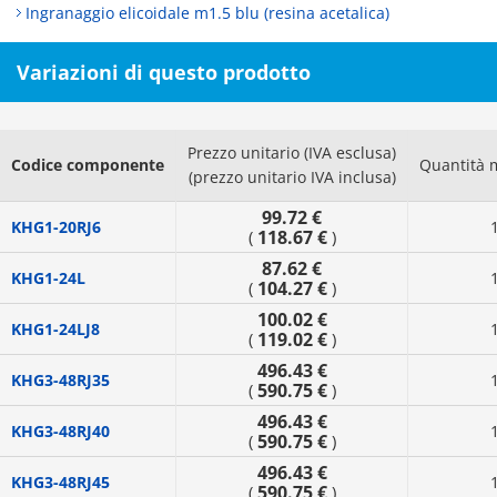
Ingranaggio elicoidale m1.5 blu (resina acetalica)
Variazioni di questo prodotto
Prezzo unitario (IVA esclusa)
Codice componente
Quantità 
(prezzo unitario IVA inclusa)
99.72 €
KHG1-20RJ6
118.67 €
(
)
87.62 €
KHG1-24L
104.27 €
(
)
100.02 €
KHG1-24LJ8
119.02 €
(
)
496.43 €
KHG3-48RJ35
590.75 €
(
)
496.43 €
KHG3-48RJ40
590.75 €
(
)
496.43 €
KHG3-48RJ45
590.75 €
(
)