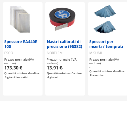
Spessore EA440E-
Nastri calibrati di
Spessori per
100
precisione (96382)
inserti / temprati
ESCO
NORELEM
MISUMI
Prezzo normale (IVA
Prezzo normale (IVA
Prezzo normale (IVA
esclusa):
esclusa):
esclusa):
173.30 €
13.91 €
-
-
Quantità minima d'ordine:
Quantità minima d'ordine:
Quantità minima d'ordine:
Preventivo
8
giorni lavorativi
4
giorni