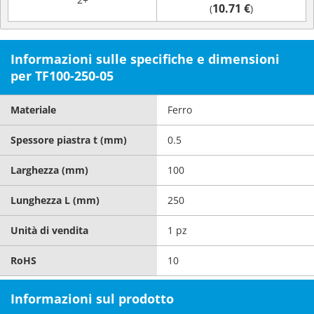
10.71 €
(
)
Informazioni sulle specifiche e dimensioni
per TF100-250-05
Materiale
Ferro
Spessore piastra t (mm)
0.5
Larghezza (mm)
100
Lunghezza L (mm)
250
Unità di vendita
1 pz
RoHS
10
Informazioni sul prodotto