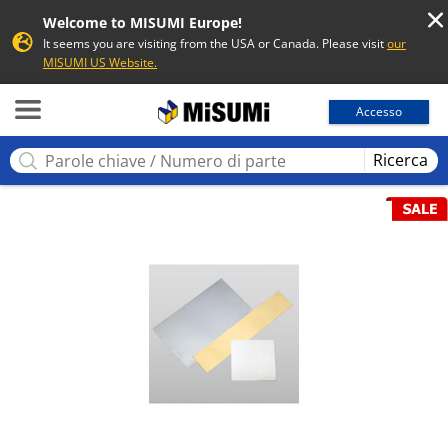
Welcome to MISUMI Europe!
It seems you are visiting from the USA or Canada. Please visit
our
MISUMI US Website.
MISUMI
Accesso
Ricerca