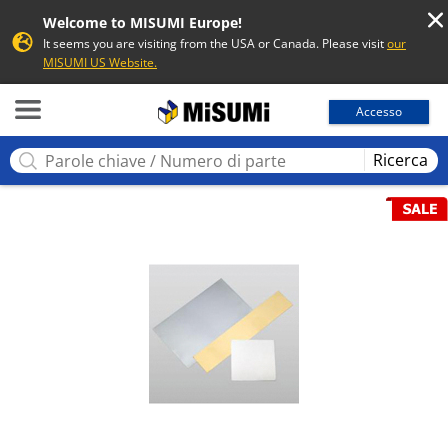
Welcome to MISUMI Europe!
It seems you are visiting from the USA or Canada. Please visit
our
MISUMI US Website.
MISUMI
Accesso
Ricerca