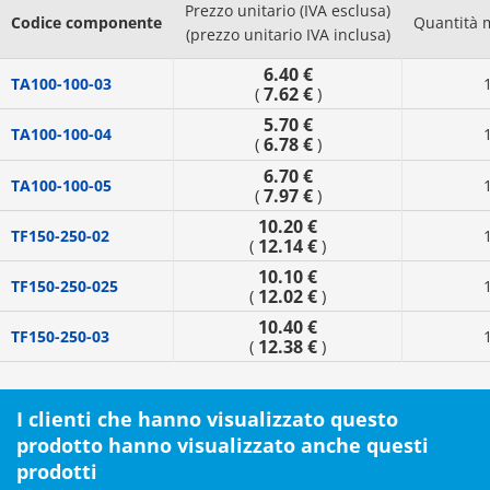
Prezzo unitario (IVA esclusa)
Codice componente
Quantità 
(prezzo unitario IVA inclusa)
6.40 €
TA100-100-03
7.62 €
(
)
5.70 €
TA100-100-04
6.78 €
(
)
6.70 €
TA100-100-05
7.97 €
(
)
10.20 €
TF150-250-02
12.14 €
(
)
10.10 €
TF150-250-025
12.02 €
(
)
10.40 €
TF150-250-03
12.38 €
(
)
I clienti che hanno visualizzato questo
prodotto hanno visualizzato anche questi
prodotti