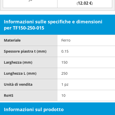
12.02 €
(
)
Informazioni sulle specifiche e dimensioni
per TF150-250-015
Materiale
Ferro
Spessore piastra t (mm)
0.15
Larghezza (mm)
150
Lunghezza L (mm)
250
Unità di vendita
1 pz
RoHS
10
Informazioni sul prodotto