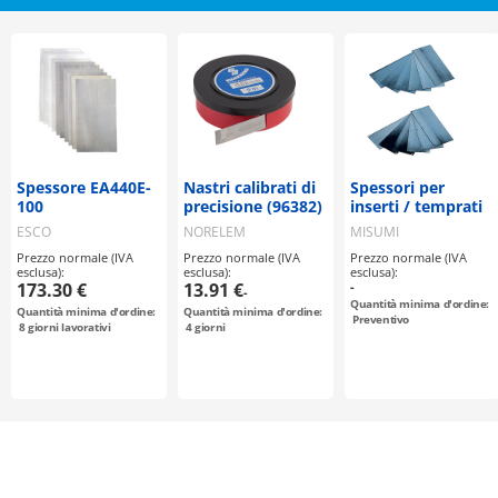
Spessore EA440E-
Nastri calibrati di
Spessori per
100
precisione (96382)
inserti / temprati
ESCO
NORELEM
MISUMI
Prezzo normale (IVA
Prezzo normale (IVA
Prezzo normale (IVA
esclusa):
esclusa):
esclusa):
173.30 €
13.91 €
-
-
Quantità minima d'ordine:
Quantità minima d'ordine:
Quantità minima d'ordine:
Preventivo
8
giorni lavorativi
4
giorni