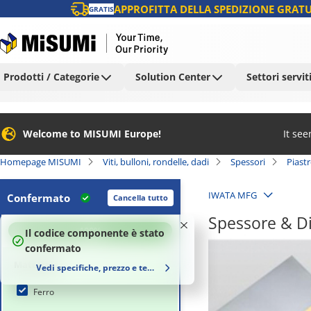
APPROFITTA DELLA SPEDIZIONE GRATU
GRATIS
Prodotti / Categorie
Solution Center
Settori servit
Welcome to MISUMI Europe!
It se
Homepage MISUMI
Viti, bulloni, rondelle, dadi
Spessori
Piast
IWATA MFG
Confermato
Cancella tutto
Spessore & Di
100
%
Il codice componente è stato
confermato
Materiale
Vedi specifiche, prezzo e tempi di consegna
Ferro