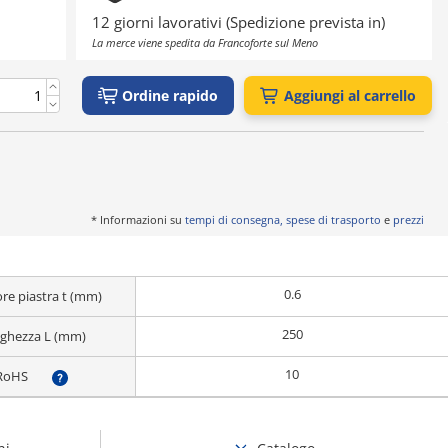
12 giorni lavorativi (Spedizione prevista in)
La merce viene spedita da Francoforte sul Meno
Ordine rapido
Aggiungi al carrello
* Informazioni su
tempi di consegna, spese di trasporto
e
prezzi
0.6
re piastra t (mm)
250
ghezza L (mm)
10
RoHS
?