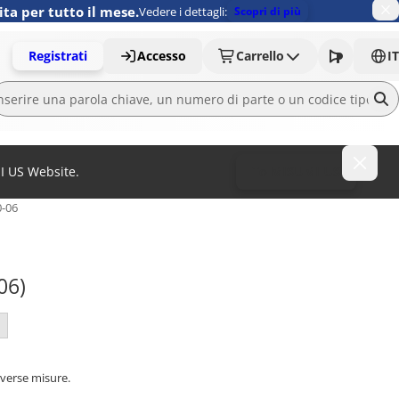
ita per tutto il mese.
Vedere i dettagli:
Scopri di più
Registrati
Accesso
Carrello
IT
MI US Website.
To MISUMI US
0-06
06)
diverse misure.