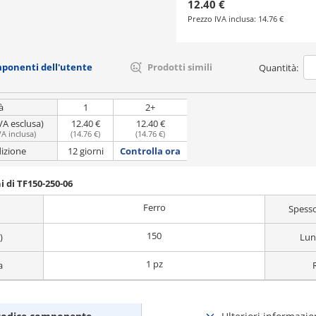
12.40 €
Prezzo IVA inclusa:
14.76 €
mponenti dell'utente
Prodotti simili
Quantità:
à
1
2+
VA esclusa)
12.40 €
12.40 €
VA inclusa
)
(
14.76 €
)
(
14.76 €
)
dizione
12 giorni
Controlla ora
i di TF150-250-06
Ferro
Spesso
150
)
Lun
1 pz
a