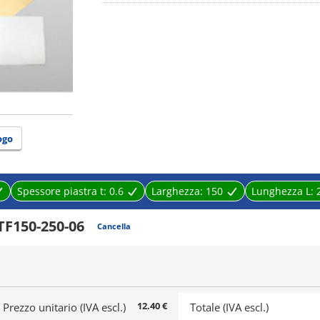
ogo
Spessore piastra t:
0.6
Larghezza:
150
Lunghezza L:
TF150-250-06
Cancella
12.40 €
Prezzo unitario (IVA escl.)
Totale (IVA escl.)