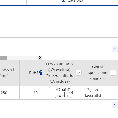
ni
Catalogo
1
Prezzo unitario
Quantità
Giorni
ghezza L
(IVA esclusa)
RoHS
?
minima
spedizione
(mm)
(Prezzo unitario
d'ordine
standard
IVA inclusa)
12.40 €
12 giorni
250
10
1 pezzi
lavorativi
(
14.76 €
)
1