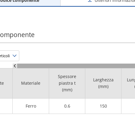
codice componente
Ulteriori informazio
 componente
Spessore
Larghezza
Lun
te
Materiale
piastra t
(mm)
(mm)
Ferro
0.6
150