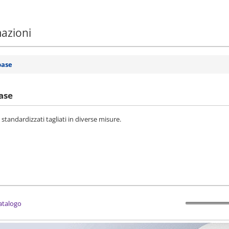
mazioni
base
ase
 standardizzati tagliati in diverse misure.
catalogo