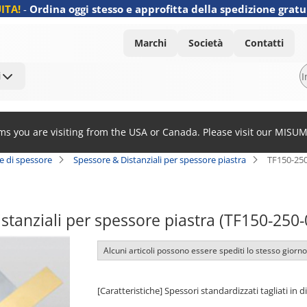
ITA!
-
Ordina oggi stesso e approfitta della spedizione gratu
Marchi
Società
Contatti
i
ems you are visiting from the USA or Canada. Please visit our MISU
re di spessore
Spessore & Distanziali per spessore piastra
TF150-25
stanziali per spessore piastra (TF150-250-
Alcuni articoli possono essere spediti lo stesso giorno
[Caratteristiche] Spessori standardizzati tagliati in 