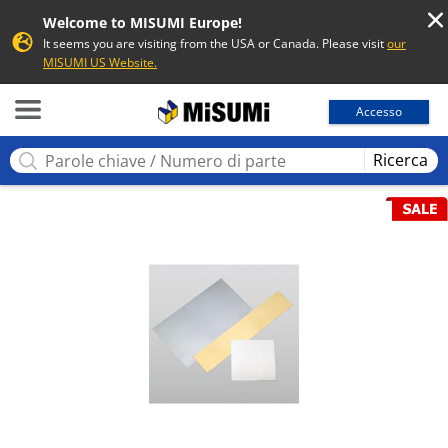
Welcome to MISUMI Europe!
It seems you are visiting from the USA or Canada. Please visit
our
MISUMI US Website.
MISUMI
Accesso
Ricerca