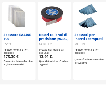
Spessore EA440E-
Nastri calibrati di
Spessori per
100
precisione (96382)
inserti / temprati
ESCO
NORELEM
MISUMI
Prezzo normale (IVA
Prezzo normale (IVA
Prezzo normale (IVA
esclusa):
esclusa):
esclusa):
173.30 €
13.91 €
-
-
Quantità minima d'ordine:
Quantità minima d'ordine:
Quantità minima d'ordine:
Preventivo
8
giorni lavorativi
4
giorni