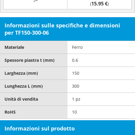
15.95 €
(
)
Informazioni sulle specifiche e dimensioni
per TF150-300-06
Materiale
Ferro
Spessore piastra t (mm)
0.6
Larghezza (mm)
150
Lunghezza L (mm)
300
Unità di vendita
1 pz
RoHS
10
Informazioni sul prodotto