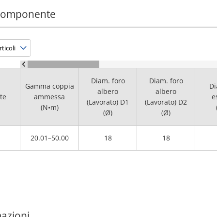
 componente
Diam. foro
Diam. foro
Gamma coppia
Di
albero
albero
te
ammessa
e
(Lavorato) D1
(Lavorato) D2
(N•m)
(Ø)
(Ø)
20.01–50.00
18
18
mazioni