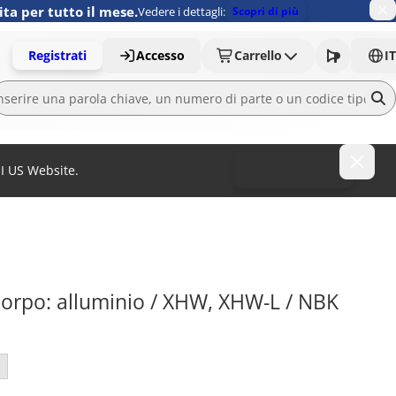
ita per tutto il mese.
Vedere i dettagli:
Scopri di più
Registrati
Accesso
Carrello
IT
MI US Website.
To MISUMI US
 corpo: alluminio / XHW, XHW-L / NBK 