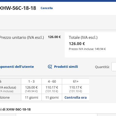
XHW-56C-18-18
Cancella
126.00 €
Prezzo unitario (IVA escl.)
Totale (IVA escl.)
126.00 €
Prezzo IVA inclusa:
149.94 €
mponenti dell'utente
Prodotti simili
Quantità:
à
1 - 3
4 - 60
61+
VA esclusa)
126.00 €
110.17 €
110.17 €
VA inclusa
)
(
149.94 €
)
(
131.10 €
)
(
131.10 €
)
dizione
11 giorni
11 giorni
Controlla ora
i di XHW-56C-18-18