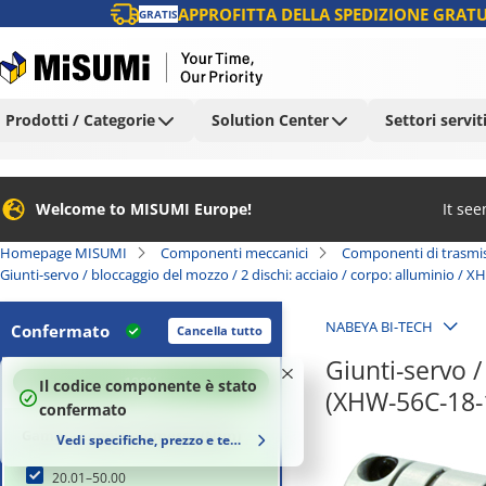
APPROFITTA DELLA SPEDIZIONE GRATU
GRATIS
Prodotti / Categorie
Solution Center
Settori servit
Welcome to MISUMI Europe!
It se
Homepage MISUMI
Componenti meccanici
Componenti di trasmi
Giunti-servo / bloccaggio del mozzo / 2 dischi: acciaio / corpo: alluminio /
NABEYA BI-TECH
Confermato
Cancella tutto
Giunti-servo /
100
%
Il codice componente è stato
(XHW-56C-18-
confermato
Gamma coppia ammessa (N•m)
Vedi specifiche, prezzo e tempi di consegna
20.01–50.00