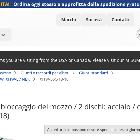
ITA!
-
Ordina oggi stesso e approfitta della spedizione gratu
Marchi
Società
Contatti
i
ems you are visiting from the USA or Canada. Please visit our MISU
ssione
Giunti e raccordi per alberi
Giunti standard
 XHW, XHW-L / NBK
XHW-56C-18-18
 bloccaggio del mozzo / 2 dischi: acciaio /
18)
Alcuni articoli possono essere spediti lo stesso giorno