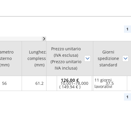
1
Prezzo unitario
Gamma di
ametro
Lunghezza
Giorni
Coppia
(IVA esclusa)
rotazioni
sterno
complessiva
spedizione
normale
(Prezzo unitario
massima
(mm)
(mm)
standard
(N•m)
IVA inclusa)
(r/min)
126.00 €
11 giorni
56
61.2
10,001–78,000
37.5
lavorativi
(
149.94 €
)
1