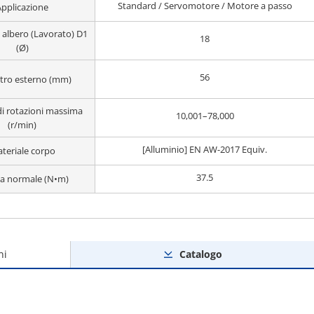
Standard / Servomotore / Motore a passo
Applicazione
 albero (Lavorato) D1
18
(Ø)
56
tro esterno (mm)
 rotazioni massima
10,001–78,000
(r/min)
[Alluminio] EN AW-2017 Equiv.
teriale corpo
37.5
a normale (N•m)
ni
Catalogo