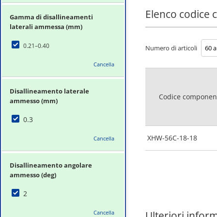
Elenco codice
Gamma di disallineamenti
laterali ammessa (mm)
0.21–0.40
Numero di articoli
Cancella
Disallineamento laterale
Codice componen
ammesso (mm)
0.3
XHW-56C-18-18
Cancella
Disallineamento angolare
ammesso (deg)
2
Cancella
Ulteriori infor