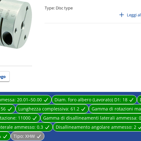
Type: Disc type
· Main body material: A2017
Leggi a
· Class coupling: body
· Disk part material: SUS304
· Structure: Clamping type
ogo
mmessa:
20.01–50.00
Diam. foro albero (Lavorato) D1:
18
:
56
Lunghezza complessiva:
61.2
Gamma di rotazioni m
otazione:
11000
Gamma di disallineamenti laterali ammessa:
0
laterale ammesso:
0.3
Disallineamento angolare ammesso:
2
A
Tipo:
XHW