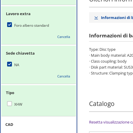
Lavoro extra
Informazioni di 
Foro albero standard
Informazioni di b
Cancella
Type: Disc type
Sede chiavetta
· Main body material: A2
· Class coupling: body
NA
· Disk part material: SUS
· Structure: Clamping ty
Cancella
Tipo
Catalogo
XHW
Resetta visualizzazione 
CAD