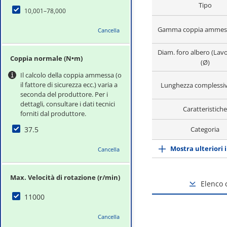
Tipo
10,001–78,000
Gamma coppia ammess
Cancella
Diam. foro albero (Lav
Coppia normale (N•m)
(Ø)
Il calcolo della coppia ammessa (o
il fattore di sicurezza ecc.) varia a
Lunghezza complessi
seconda del produttore. Per i
dettagli, consultare i dati tecnici
Caratteristiche
forniti dal produttore.
37.5
Categoria
Mostra ulteriori 
Cancella
Max. Velocità di rotazione (r/min)
Elenco
11000
Cancella