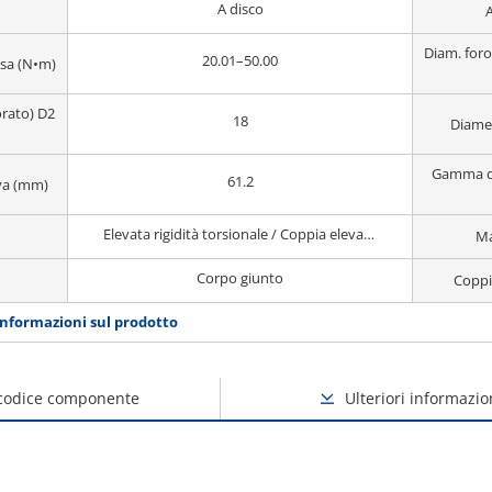
A disco
Diam. foro
20.01–50.00
a (N•m)
orato) D2
18
Diame
Gamma di
61.2
va (mm)
Elevata rigidità torsionale / Coppia elevata / Gioco 0
Ma
Corpo giunto
Coppi
informazioni sul prodotto
 codice componente
Ulteriori informazio