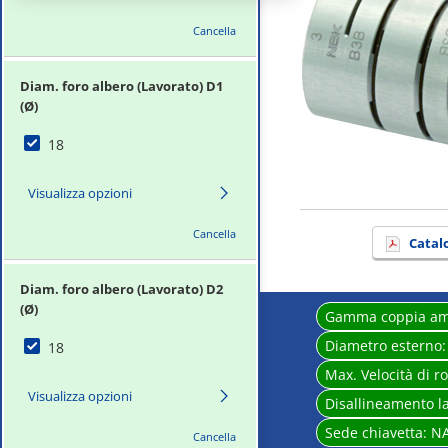
Cancella
Diam. foro albero (Lavorato) D1
(Ø)
18
Visualizza opzioni
Cancella
Catal
Diam. foro albero (Lavorato) D2
(Ø)
Gamma coppia a
Diametro esterno
18
Max. Velocità di r
Visualizza opzioni
Disallineamento 
Sede chiavetta:
N
Cancella