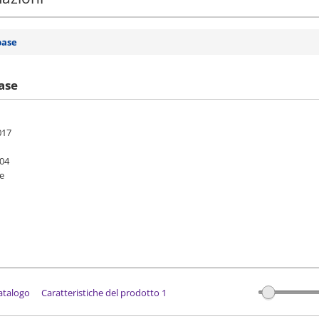
base
ase
017
304
pe
catalogo
Caratteristiche del prodotto 1