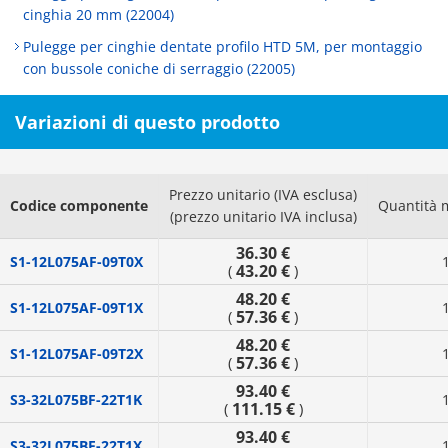
cinghia 20 mm (22004)
Pulegge per cinghie dentate profilo HTD 5M, per montaggio
con bussole coniche di serraggio (22005)
Variazioni di questo prodotto
Prezzo unitario (IVA esclusa)
Codice componente
Quantità 
(prezzo unitario IVA inclusa)
36.30 €
S1-12L075AF-09T0X
43.20 €
(
)
48.20 €
S1-12L075AF-09T1X
57.36 €
(
)
48.20 €
S1-12L075AF-09T2X
57.36 €
(
)
93.40 €
S3-32L075BF-22T1K
111.15 €
(
)
93.40 €
S3-32L075BF-22T1X