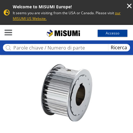
Welcome to MISUMI Europe!
It seems you are visiting from the USA or Canada. Please visit
our
MISUMI US Website.
MISUMI
Accesso
Ricerca