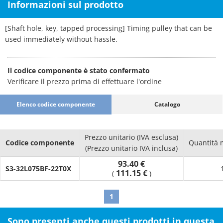
Informazioni sul prodotto
[Shaft hole, key, tapped processing] Timing pulley that can be
used immediately without hassle.
Il codice componente è stato confermato
Verificare il prezzo prima di effettuare l'ordine
Elenco codice componente
Catalogo
Prezzo unitario (IVA esclusa)
Codice componente
Quantità 
(Prezzo unitario IVA inclusa)
93.40 €
S3-32L075BF-22T0X
111.15 €
(
)
1
Sono presenti anche questi prodotti in questa