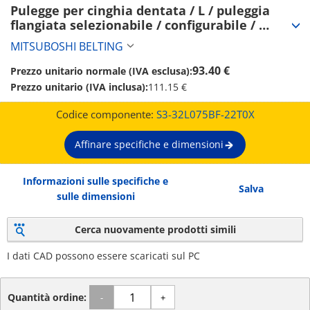
Pulegge per cinghia dentata / L / puleggia 
flangiata selezionabile / configurabile / 
acciaio / brunito, nichelatura chimica / L075 
MITSUBOSHI BELTING
(S3-32L075BF-22T0X)
93.40 €
Prezzo unitario normale (IVA esclusa):
Prezzo unitario (IVA inclusa):
111.15 €
Codice componente:
S3-32L075BF-22T0X
Affinare specifiche e dimensioni
Informazioni sulle specifiche e
Salva
sulle dimensioni
Cerca nuovamente prodotti simili
I dati CAD possono essere scaricati sul PC
Quantità ordine:
-
+