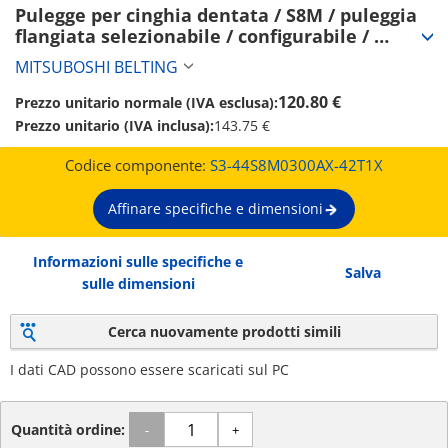
Pulegge per cinghia dentata / S8M / puleggia 
flangiata selezionabile / configurabile / 
acciaio / brunito, nichelatura chimica / 
MITSUBOSHI BELTING
S8M0300 (S3-44S8M0300AX-42T1X)
120.80 €
Prezzo unitario normale (IVA esclusa):
Prezzo unitario (IVA inclusa):
143.75 €
Codice componente:
S3-44S8M0300AX-42T1X
Affinare specifiche e dimensioni
Informazioni sulle specifiche e
Salva
sulle dimensioni
Cerca nuovamente prodotti simili
I dati CAD possono essere scaricati sul PC
Quantità ordine:
-
+