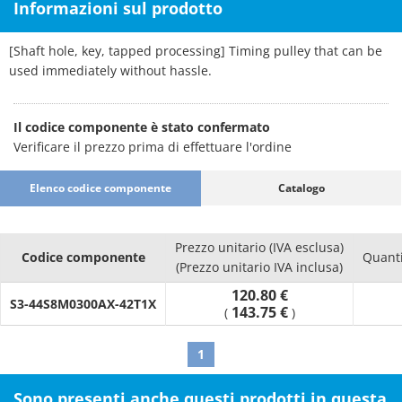
Informazioni sul prodotto
[Shaft hole, key, tapped processing] Timing pulley that can be
used immediately without hassle.
Il codice componente è stato confermato
Verificare il prezzo prima di effettuare l'ordine
Elenco codice componente
Catalogo
Prezzo unitario (IVA esclusa)
Codice componente
Quanti
(Prezzo unitario IVA inclusa)
120.80 €
S3-44S8M0300AX-42T1X
143.75 €
(
)
1
Sono presenti anche questi prodotti in questa