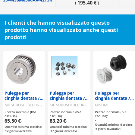
195.40 €
(
)
I clienti che hanno visualizzato questo
prodotto hanno visualizzato anche questi
prodotti
Pulegge per
Pulegge per
Pulegge per
cinghia dentata /
cinghia dentata /
cinghia dentata /
S8M / puleggia
S8M / puleggia
T5 / puleggia
MITSUBOSHI BELTING
MITSUBOSHI BELTING
MISUMI
flangiata
flangiata
flangiata
Prezzo normale (IVA
Prezzo normale (IVA
Prezzo normale (IVA
selezionabile /
selezionabile /
deselezionabile /
esclusa):
esclusa):
esclusa):
configurabile /
configurabile /
configurabile /
65.50 €
83.20 €
-
-
-
acciaio / brunito,
acciaio
alluminio, acciaio
Quantità minima d'ordine:
Quantità minima d'ordine:
Quantità minima d'ordine:
nichelatura
6
giorni lavorativi
12
giorni lavorativi
17
giorni lavorativi
chimica / S8M0250