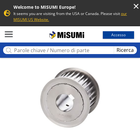
Welcome to MISUMI Europe!
It seems you are visiting from the USA or Canada. Please visit
our
MISUMI US Website.
MISUMI
Accesso
Ricerca