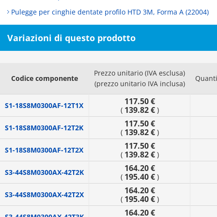
Pulegge per cinghie dentate profilo HTD 3M, Forma A (22004)
Variazioni di questo prodotto
Prezzo unitario (IVA esclusa)
Codice componente
Quanti
(prezzo unitario IVA inclusa)
117.50 €
S1-18S8M0300AF-12T1X
139.82 €
(
)
117.50 €
S1-18S8M0300AF-12T2K
139.82 €
(
)
117.50 €
S1-18S8M0300AF-12T2X
139.82 €
(
)
164.20 €
S3-44S8M0300AX-42T2K
195.40 €
(
)
164.20 €
S3-44S8M0300AX-42T2X
195.40 €
(
)
164.20 €
S3-44S8M0300AX-42T3K