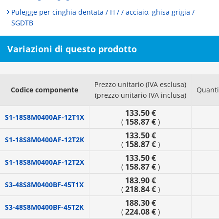
Pulegge per cinghia dentata / H / / acciaio, ghisa grigia /
SGDTB
Variazioni di questo prodotto
Prezzo unitario (IVA esclusa)
Codice componente
Quanti
(prezzo unitario IVA inclusa)
133.50 €
S1-18S8M0400AF-12T1X
158.87 €
(
)
133.50 €
S1-18S8M0400AF-12T2K
158.87 €
(
)
133.50 €
S1-18S8M0400AF-12T2X
158.87 €
(
)
183.90 €
S3-48S8M0400BF-45T1X
218.84 €
(
)
188.30 €
S3-48S8M0400BF-45T2K
224.08 €
(
)