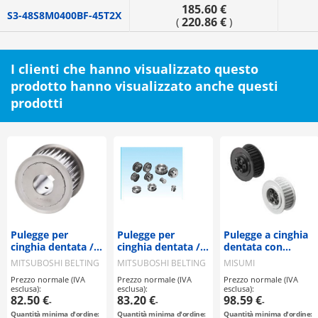
185.60 €
S3-48S8M0400BF-45T2X
220.86 €
(
)
I clienti che hanno visualizzato questo
prodotto hanno visualizzato anche questi
prodotti
Pulegge per
Pulegge per
Pulegge a cinghia
cinghia dentata /
cinghia dentata /
dentata con
S8M / puleggia
S8M / puleggia
bussole di
MITSUBOSHI BELTING
MITSUBOSHI BELTING
MISUMI
flangiata
flangiata
tensionamento /
Prezzo normale (IVA
Prezzo normale (IVA
Prezzo normale (IVA
selezionabile /
selezionabile /
manicotto
esclusa):
esclusa):
esclusa):
configurabile /
configurabile /
compatto / S8M /
82.50 €
83.20 €
98.59 €
-
-
-
acciaio / brunito,
acciaio
puleggia flangiata
Quantità minima d'ordine:
Quantità minima d'ordine:
Quantità minima d'ordine: