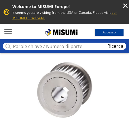
Welcome to MISUMI Europe!
It seems you are visiting from the USA or Canada. Please visit
our
MISUMI US Website.
MISUMI
Accesso
Ricerca