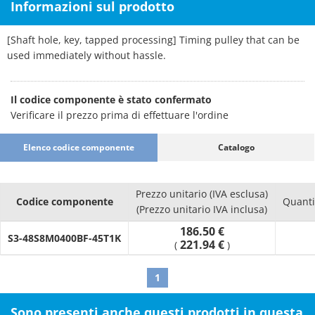
Informazioni sul prodotto
[Shaft hole, key, tapped processing] Timing pulley that can be
used immediately without hassle.
Il codice componente è stato confermato
Verificare il prezzo prima di effettuare l'ordine
Elenco codice componente
Catalogo
Prezzo unitario (IVA esclusa)
Codice componente
Quanti
(Prezzo unitario IVA inclusa)
186.50 €
S3-48S8M0400BF-45T1K
221.94 €
(
)
1
Sono presenti anche questi prodotti in questa