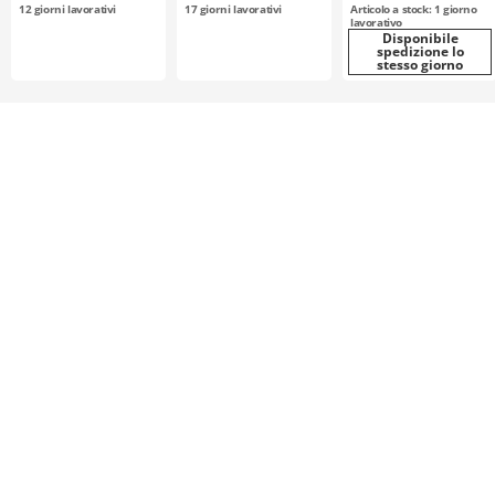
nichelatura
selezionabile /
12
giorni lavorativi
17
giorni lavorativi
Articolo a stock: 1 giorno
chimica / S8M0300
alluminio, acciaio
lavorativo
Disponibile
spedizione lo
stesso giorno