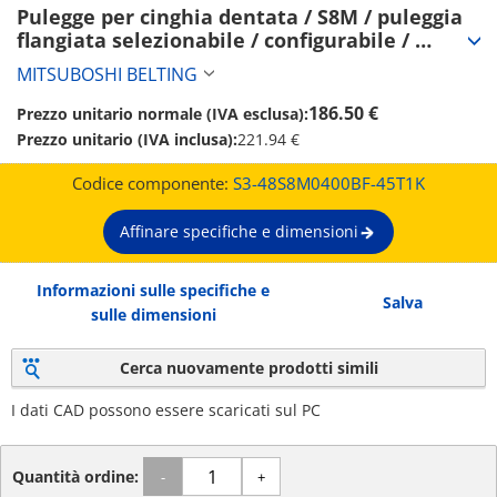
Pulegge per cinghia dentata / S8M / puleggia 
flangiata selezionabile / configurabile / 
acciaio / brunito, nichelatura chimica / 
MITSUBOSHI BELTING
S8M0400 (S3-48S8M0400BF-45T1K)
186.50 €
Prezzo unitario normale (IVA esclusa):
Prezzo unitario (IVA inclusa):
221.94 €
Codice componente:
S3-48S8M0400BF-45T1K
Affinare specifiche e dimensioni
Informazioni sulle specifiche e
Salva
sulle dimensioni
Cerca nuovamente prodotti simili
I dati CAD possono essere scaricati sul PC
Quantità ordine:
-
+