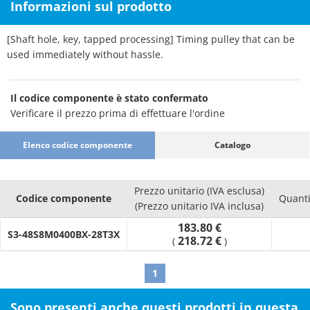
Informazioni sul prodotto
[Shaft hole, key, tapped processing] Timing pulley that can be
used immediately without hassle.
Il codice componente è stato confermato
Verificare il prezzo prima di effettuare l'ordine
Elenco codice componente
Catalogo
Prezzo unitario (IVA esclusa)
Codice componente
Quanti
(Prezzo unitario IVA inclusa)
183.80 €
S3-48S8M0400BX-28T3X
218.72 €
(
)
1
Sono presenti anche questi prodotti in questa