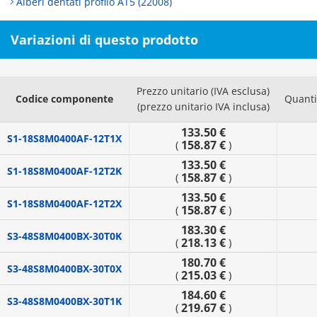
Alberi dentati profilo AT5 (22008)
Variazioni di questo prodotto
Prezzo unitario (IVA esclusa)
Codice componente
Quanti
(prezzo unitario IVA inclusa)
133.50 €
S1-18S8M0400AF-12T1X
158.87 €
(
)
133.50 €
S1-18S8M0400AF-12T2K
158.87 €
(
)
133.50 €
S1-18S8M0400AF-12T2X
158.87 €
(
)
183.30 €
S3-48S8M0400BX-30T0K
218.13 €
(
)
180.70 €
S3-48S8M0400BX-30T0X
215.03 €
(
)
184.60 €
S3-48S8M0400BX-30T1K
219.67 €
(
)