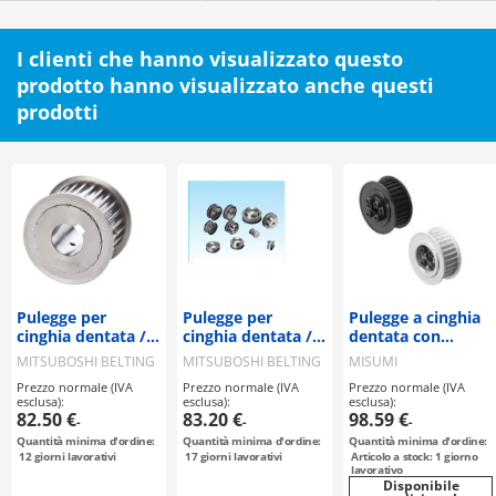
I clienti che hanno visualizzato questo
prodotto hanno visualizzato anche questi
prodotti
Pulegge per
Pulegge per
Pulegge a cinghia
cinghia dentata /
cinghia dentata /
dentata con
S8M / puleggia
S8M / puleggia
bussole di
MITSUBOSHI BELTING
MITSUBOSHI BELTING
MISUMI
flangiata
flangiata
tensionamento /
Prezzo normale (IVA
Prezzo normale (IVA
Prezzo normale (IVA
selezionabile /
selezionabile /
manicotto
esclusa):
esclusa):
esclusa):
configurabile /
configurabile /
compatto / S8M /
82.50 €
83.20 €
98.59 €
-
-
-
acciaio / brunito,
acciaio
puleggia flangiata
Quantità minima d'ordine:
Quantità minima d'ordine:
Quantità minima d'ordine:
nichelatura
selezionabile /
12
giorni lavorativi
17
giorni lavorativi
Articolo a stock: 1 giorno
chimica / S8M0300
alluminio, acciaio
lavorativo
Disponibile