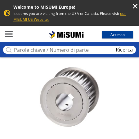
Welcome to MISUMI Europe!
It seems you are visiting from the USA or Canada. Please visit
our
MISUMI US Website.
MISUMI
Accesso
Ricerca