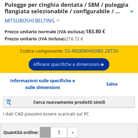
Pulegge per cinghia dentata / S8M / puleggia 
flangiata selezionabile / configurabile / 
acciaio / brunito, nichelatura chimica / 
MITSUBOSHI BELTING
S8M0400 (S3-48S8M0400BX-28T3X)
183.80 €
Prezzo unitario normale (IVA esclusa):
Prezzo unitario (IVA inclusa):
218.72 €
Codice componente:
S3-48S8M0400BX-28T3X
Affinare specifiche e dimensioni
Informazioni sulle specifiche e
Salva
sulle dimensioni
Cerca nuovamente prodotti simili
I dati CAD possono essere scaricati sul PC
Quantità ordine:
-
+