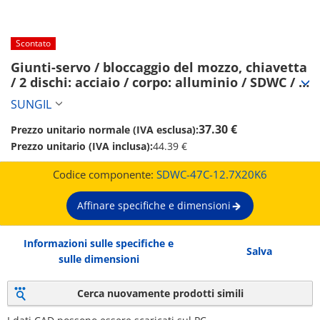
Scontato
Giunti-servo / bloccaggio del mozzo, chiavetta 
/ 2 dischi: acciaio / corpo: alluminio / SDWC / 
SUNGIL (SDWC-47C-12.7X20K6)
SUNGIL
37.30 €
Prezzo unitario normale (IVA esclusa):
Prezzo unitario (IVA inclusa):
44.39 €
Codice componente:
SDWC-47C-12.7X20K6
Affinare specifiche e dimensioni
Informazioni sulle specifiche e
Salva
sulle dimensioni
Cerca nuovamente prodotti simili