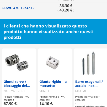
36.30 €
SDWC-47C-12K4X12
43.20 €
(
)
I clienti che hanno visualizzato questo
prodotto hanno visualizzato anche questi
prodotti
Giunti-servo /
Giunto rigido – a
Barre esagonali /
bloccaggio del
morsetto –
acciaio inox,
mozzo / 2 dischi:
acciaio /
NABEYA BI-TECH
SUNGIL
MISUMI
acciaio / corpo:
trattamento
Prezzo normale (IVA
Prezzo normale (IVA
Prezzo normale (IVA
alluminio / XBW /
selezionabile /
esclusa):
esclusa):
esclusa):
NBK
filettatura
67.90 €
14.10 €
-
-
-
esterna,
Quantità minima d'ordine: