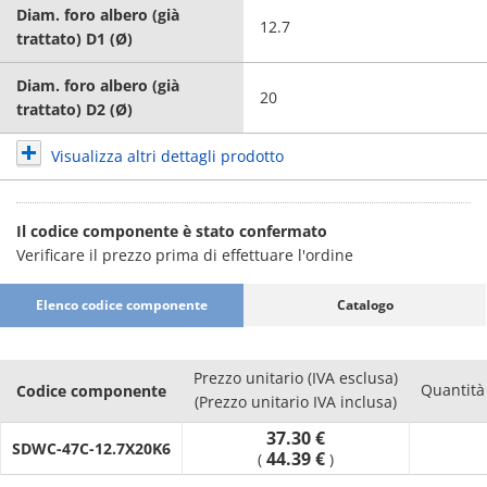
Diam. foro albero (già
12.7
trattato) D1 (Ø)
Diam. foro albero (già
20
trattato) D2 (Ø)
Visualizza altri dettagli prodotto
Il codice componente è stato confermato
Verificare il prezzo prima di effettuare l'ordine
Elenco codice componente
Catalogo
Prezzo unitario (IVA esclusa)
Quantità
Codice componente
(Prezzo unitario IVA inclusa)
37.30 €
SDWC-47C-12.7X20K6
44.39 €
(
)