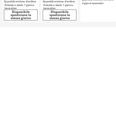
Quantità minima d'ordine:
Quantità minima d'ordine:
filettatura interna
4
giorni lavorativi
Articolo a stock: 1 giorno
Articolo a stock: 1 giorno
lavorativo
lavorativo
Disponibile
Disponibile
spedizione lo
spedizione lo
stesso giorno
stesso giorno