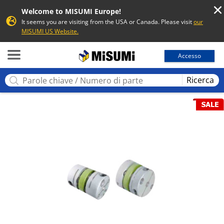
Welcome to MISUMI Europe!
It seems you are visiting from the USA or Canada. Please visit
our
MISUMI US Website.
MISUMI
Accesso
Ricerca