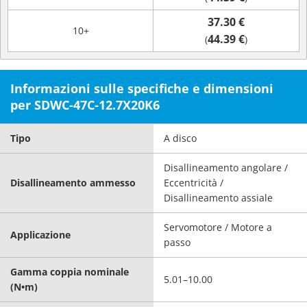
37.30 €
10+
44.39 €
(
)
Informazioni sulle specifiche e dimensioni
per SDWC-47C-12.7X20K6
Tipo
A disco
Disallineamento angolare /
Disallineamento ammesso
Eccentricità /
Disallineamento assiale
Servomotore / Motore a
Applicazione
passo
Gamma coppia nominale
5.01–10.00
(N•m)