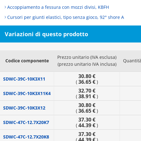
Accoppiamento a fessura con mozzi divisi, KBFH
Cursori per giunti elastici, tipo senza gioco, 92° shore A
Variazioni di questo prodotto
Prezzo unitario (IVA esclusa)
Codice componente
Quantit
(prezzo unitario IVA inclusa)
30.80 €
SDWC-39C-10K3X11
36.65 €
(
)
32.70 €
SDWC-39C-10K3X11K4
38.91 €
(
)
30.80 €
SDWC-39C-10K3X12
36.65 €
(
)
37.30 €
SDWC-47C-12.7X20K7
44.39 €
(
)
37.30 €
SDWC-47C-12.7X20K8
44.39 €
(
)