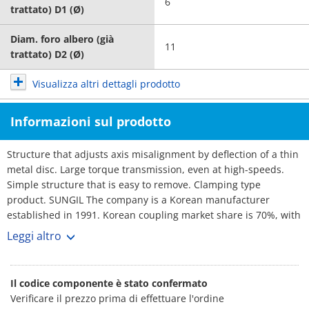
6
trattato) D1 (Ø)
Diam. foro albero (già
11
trattato) D2 (Ø)
Visualizza altri dettagli prodotto
Informazioni sul prodotto
Structure that adjusts axis misalignment by deflection of a thin
metal disc. Large torque transmission, even at high-speeds.
Simple structure that is easy to remove. Clamping type
product. SUNGIL The company is a Korean manufacturer
established in 1991. Korean coupling market share is 70%, with
over 3,000 customers. No1 maker. Rich selection, and short
Leggi altro
lead-times.
Il codice componente è stato confermato
Verificare il prezzo prima di effettuare l'ordine