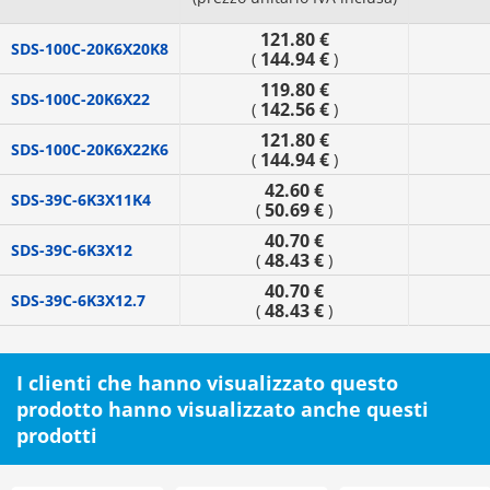
121.80 €
SDS-100C-20K6X20K8
144.94 €
(
)
119.80 €
SDS-100C-20K6X22
142.56 €
(
)
121.80 €
SDS-100C-20K6X22K6
144.94 €
(
)
42.60 €
SDS-39C-6K3X11K4
50.69 €
(
)
40.70 €
SDS-39C-6K3X12
48.43 €
(
)
40.70 €
SDS-39C-6K3X12.7
48.43 €
(
)
I clienti che hanno visualizzato questo
prodotto hanno visualizzato anche questi
prodotti