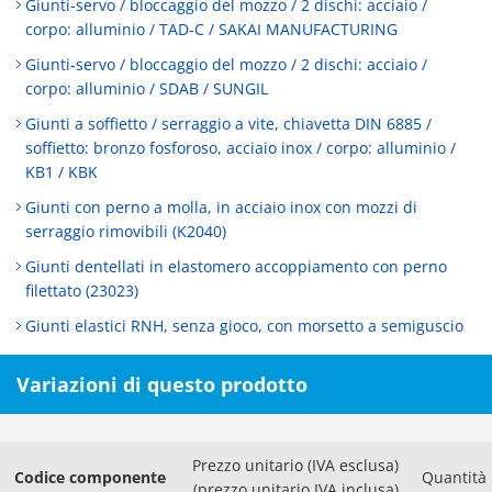
Giunti-servo / bloccaggio del mozzo / 2 dischi: acciaio /
corpo: alluminio / TAD-C / SAKAI MANUFACTURING
Giunti-servo / bloccaggio del mozzo / 2 dischi: acciaio /
corpo: alluminio / SDAB / SUNGIL
Giunti a soffietto / serraggio a vite, chiavetta DIN 6885 /
soffietto: bronzo fosforoso, acciaio inox / corpo: alluminio /
KB1 / KBK
Giunti con perno a molla, in acciaio inox con mozzi di
serraggio rimovibili (K2040)
Giunti dentellati in elastomero accoppiamento con perno
filettato (23023)
Giunti elastici RNH, senza gioco, con morsetto a semiguscio
Variazioni di questo prodotto
Prezzo unitario (IVA esclusa)
Codice componente
Quantità
(prezzo unitario IVA inclusa)