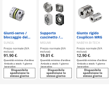
Giunti-servo /
Supporto
Giunto rigido
bloccaggio del
cuscinetto /
Couplicon MRG
mozzo, chiavetta /
flangia
SUNGIL
MISUMI
NABEYA BI-TECH
2 dischi: acciaio /
selezionabile, a
Prezzo normale (IVA
Prezzo normale (IVA
Prezzo normale (IVA
corpo: alluminio /
gradini / svasato,
esclusa):
esclusa):
esclusa):
SDW / SUNGIL
filettatura interna
91.90 €
19.01 €
12.90 €
-
-
-
/ anello di
Quantità minima d'ordine:
Quantità minima d'ordine:
Quantità minima d'ordine:
sicurezza /
Articolo a stock: 1 giorno
Articolo a stock: 1 giorno
Articolo a stock: 1 giorno
cuscinetto a sfere
lavorativo
lavorativo
lavorativo
Disponibile
a gola profonda /
Disponibile
Disponibile
spedizione lo
spedizione lo
spedizione lo
materiale
stesso giorno
stesso giorno
stesso giorno
selezionabile /
rivestimento
selezionabile