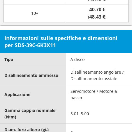
40.70 €
10+
48.43 €
(
)
Informazioni sulle specifiche e dimensioni
per SDS-39C-6K3X11
Tipo
A disco
Disallineamento angolare /
Disallineamento ammesso
Disallineamento assiale
Servomotore / Motore a
Applicazione
passo
Gamma coppia nominale
3.01–5.00
(N•m)
Diam. foro albero (già