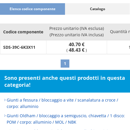
Elenco codice componente
Catalogo
Prezzo unitario (IVA esclusa)
Quantità 
Codice componente
(Prezzo unitario IVA inclusa)
40.70 €
SDS-39C-6K3X11
48.43 €
(
)
1
Sono presenti anche questi prodotti in questa
categoria!
Giunti a fessura / bloccaggio a vite / scanalatura a croce /
corpo: alluminio
Giunti Oldham / bloccaggio a semiguscio, chiavetta / 1 disco:
POM / corpo: alluminio / MOL / NBK