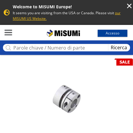
Welcome to MISUMI Europe!
It seems you are visiting from the USA or Canada. Please visit
our
MISUMI US Website.
MISUMI
Accesso
Ricerca