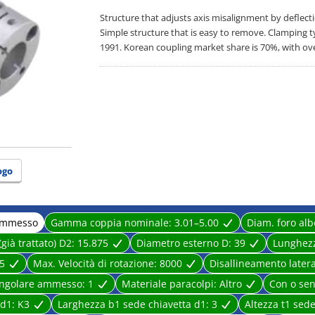
Structure that adjusts axis misalignment by deflecti
Simple structure that is easy to remove. Clamping
1991. Korean coupling market share is 70%, with ove
ogo
 ammesso
Gamma coppia nominale:
3.01–5.00
Diam. foro albe
già trattato) D2:
15.875
Diametro esterno D:
39
Lunghezz
5
Max. Velocità di rotazione:
8000
Disallineamento late
angolare ammesso:
1
Materiale paracolpi:
Altro
Con o sen
 d1:
K3
Larghezza b1 sede chiavetta d1:
3
Altezza t1 sed