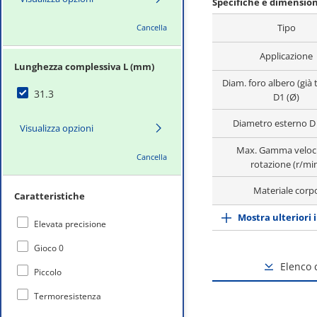
Specifiche e dimension
Tipo
Cancella
Applicazione
Lunghezza complessiva L (mm)
Diam. foro albero (già 
31.3
D1 (Ø)
Diametro esterno D
Visualizza opzioni
Max. Gamma veloci
Cancella
rotazione (r/mi
Materiale corp
Caratteristiche
Mostra ulteriori 
Elevata precisione
Gioco 0
Elenco
Piccolo
Termoresistenza