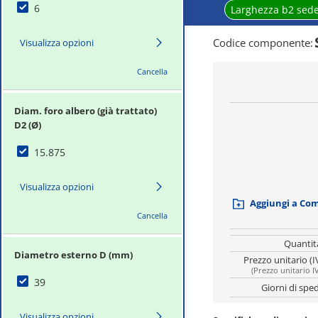
6
Larghezza b2 sede
Codice componente
:
Visualizza opzioni
Cancella
Diam. foro albero (già trattato)
D2 (Ø)
15.875
Visualizza opzioni
Aggiungi a Co
Cancella
Quantit
Diametro esterno D (mm)
Prezzo unitario (I
(
Prezzo unitario I
39
Giorni di spe
Visualizza opzioni