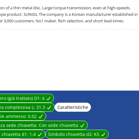
on of a thin metal disc. Large torque transmission, even at high-speeds.
 type product. SUNGIL The company is a Korean manufacturer established in
r 3,000 customers. No1 maker. Rich selection, and short lead-times.
ro (già trattato) D1:
6
a complessiva L:
31.3
Caratteristiche
rale ammesso:
0.02
za sede chiavetta:
Con sede chiavetta
e chiavetta d1:
1.4
Simbolo chiavetta d2:
K5