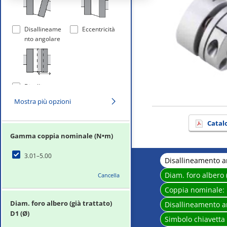
Disallineame
Eccentricità
nto angolare
Disallineame
nto assiale
Mostra più opzioni
Catal
Gamma coppia nominale (N•m)
3.01–5.00
Disallineamento
Diam. foro albero (
Cancella
Coppia nominale:
Diam. foro albero (già trattato)
Disallineamento 
D1 (Ø)
Simbolo chiavetta