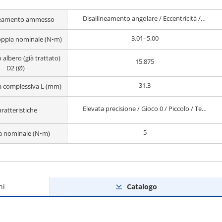
Disallineamento angolare / Eccentricità / Disallineamento assiale
ineamento ammesso
3.01–5.00
ppia nominale (N•m)
 albero (già trattato)
15.875
D2 (Ø)
31.3
 complessiva L (mm)
Elevata precisione / Gioco 0 / Piccolo / Termoresistenza
ratteristiche
5
a nominale (N•m)
ni
Catalogo