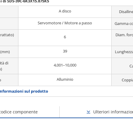
i di SDS-39C-6K3X15.875K5
A disco
Disall
Servomotore / Motore a passo
Gamma co
trattato)
Diam. foro
6
39
 (mm)
Lunghezza
tà di
4,001–10,000
Ca
n)
Alluminio
o
Coppi
informazioni sul prodotto
 codice componente
Ulteriori informazio