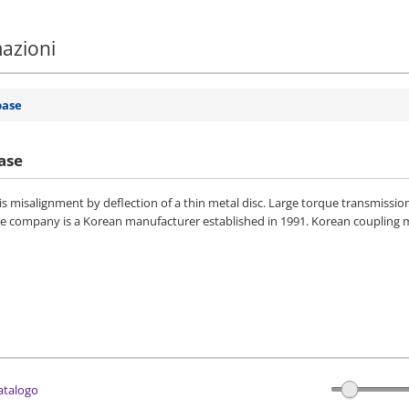
mazioni
base
ase
is misalignment by deflection of a thin metal disc. Large torque transmissio
 company is a Korean manufacturer established in 1991. Korean coupling ma
catalogo