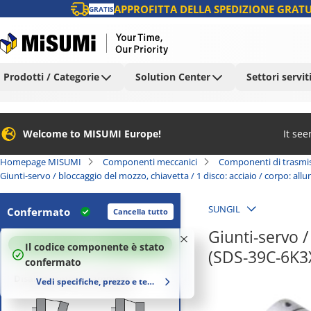
APPROFITTA DELLA SPEDIZIONE GRATU
GRATIS
Prodotti / Categorie
Solution Center
Settori servit
Welcome to MISUMI Europe!
It se
Homepage MISUMI
Componenti meccanici
Componenti di trasmi
Giunti-servo / bloccaggio del mozzo, chiavetta / 1 disco: acciaio / corpo: all
SUNGIL
Confermato
Cancella tutto
Giunti-servo /
100
%
Il codice componente è stato
(SDS-39C-6K3
confermato
Disallineamento ammesso
Vedi specifiche, prezzo e tempi di consegna