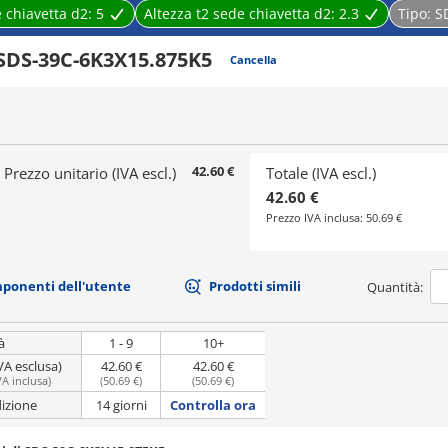
 chiavetta d2:
5
Altezza t2 sede chiavetta d2:
2.3
Tipo:
S
SDS-39C-6K3X15.875K5
Cancella
42.60 €
Prezzo unitario (IVA escl.)
Totale (IVA escl.)
42.60 €
Prezzo IVA inclusa:
50.69 €
mponenti dell'utente
Prodotti simili
Quantità:
à
1 - 9
10+
VA esclusa)
42.60 €
42.60 €
VA inclusa
)
(
50.69 €
)
(
50.69 €
)
dizione
14 giorni
Controlla ora