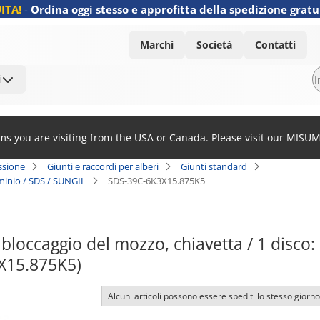
ITA!
-
Ordina oggi stesso e approfitta della spedizione gratu
Marchi
Società
Contatti
i
ems you are visiting from the USA or Canada. Please visit our MISU
ssione
Giunti e raccordi per alberi
Giunti standard
uminio / SDS / SUNGIL
SDS-39C-6K3X15.875K5
 bloccaggio del mozzo, chiavetta / 1 disco:
X15.875K5)
Alcuni articoli possono essere spediti lo stesso giorno