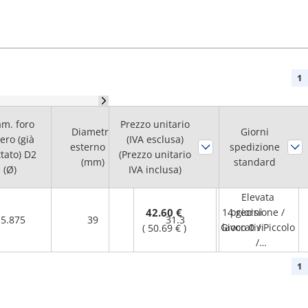
1
am. foro
Prezzo unitario
Diametro
Lunghezza
Giorni
ero (già
(IVA esclusa)
esterno D
complessiva L
Caratteristiche
spedizione
ttato) D2
(Prezzo unitario
(mm)
(mm)
standard
(Ø)
IVA inclusa)
Elevata
42.60 €
14 giorni
precisione /
5.875
39
31.3
Gioco 0 / Piccolo
lavorativi
(
50.69 €
)
/
Termoresistenz
1
a