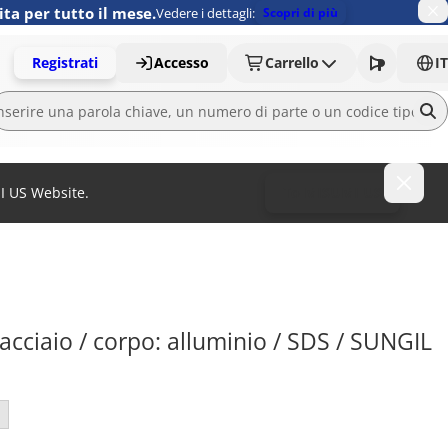
ita per tutto il mese.
Vedere i dettagli:
Scopri di più
Registrati
Accesso
Carrello
IT
MI US Website.
To MISUMI US
 acciaio / corpo: alluminio / SDS / SUNGIL 