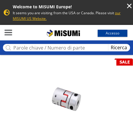
Welcome to MISUMI Europe!
It seems you are visiting from the USA or Canada. Please visit
our
MISUMI US Website.
MISUMI
Accesso
Ricerca