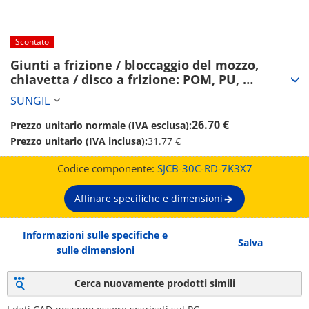
Scontato
Giunti a frizione / bloccaggio del mozzo, 
chiavetta / disco a frizione: POM, PU, 
elastomero di poliestere / corpo: alluminio / 
SUNGIL
SJC / SUNGIL (SJCB-30C-RD-7K3X7)
26.70 €
Prezzo unitario normale (IVA esclusa):
Prezzo unitario (IVA inclusa):
31.77 €
Codice componente:
SJCB-30C-RD-7K3X7
Affinare specifiche e dimensioni
Informazioni sulle specifiche e
Salva
sulle dimensioni
Cerca nuovamente prodotti simili