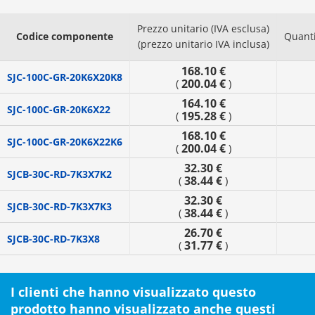
Prezzo unitario (IVA esclusa)
Codice componente
Quanti
(prezzo unitario IVA inclusa)
168.10 €
SJC-100C-GR-20K6X20K8
200.04 €
(
)
164.10 €
SJC-100C-GR-20K6X22
195.28 €
(
)
168.10 €
SJC-100C-GR-20K6X22K6
200.04 €
(
)
32.30 €
SJCB-30C-RD-7K3X7K2
38.44 €
(
)
32.30 €
SJCB-30C-RD-7K3X7K3
38.44 €
(
)
26.70 €
SJCB-30C-RD-7K3X8
31.77 €
(
)
I clienti che hanno visualizzato questo
prodotto hanno visualizzato anche questi