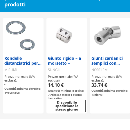
prodotti
Rondelle
Giunto rigido – a
Giunti cardanici
distanziatrici per
morsetto –
semplici con
bulloni di fissaggio
cuscinetto radente
MISUMI
SUNGIL
NORELEM
DIN 808 (23403)
Prezzo normale (IVA
Prezzo normale (IVA
Prezzo normale (IVA
esclusa):
esclusa):
esclusa):
-
14.10 €
33.74 €
-
-
Quantità minima d'ordine:
Quantità minima d'ordine:
Quantità minima d'ordine:
Preventivo
Articolo a stock: 1 giorno
4
giorni
lavorativo
Disponibile
spedizione lo
stesso giorno