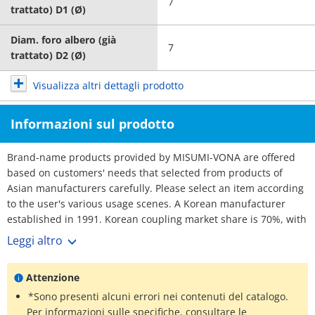
7
trattato) D1 (Ø)
Diam. foro albero (già
7
trattato) D2 (Ø)
Visualizza altri dettagli prodotto
Informazioni sul prodotto
Brand-name products provided by MISUMI-VONA are offered
based on customers' needs that selected from products of
Asian manufacturers carefully. Please select an item according
to the user's various usage scenes. A Korean manufacturer
established in 1991. Korean coupling market share is 70%, with
over 3,000 customers. No1 maker. Rich selection, and short
Leggi altro
lead-times.
Attenzione
*Sono presenti alcuni errori nei contenuti del catalogo.
Per informazioni sulle specifiche, consultare le