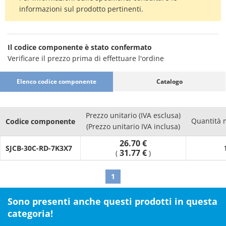
informazioni sul prodotto pertinenti.
Il codice componente è stato confermato
Verificare il prezzo prima di effettuare l'ordine
Elenco codice componente
Catalogo
Prezzo unitario (IVA esclusa)
Quantità 
Codice componente
(Prezzo unitario IVA inclusa)
26.70 €
SJCB-30C-RD-7K3X7
31.77 €
(
)
1
Sono presenti anche questi prodotti in questa
categoria!