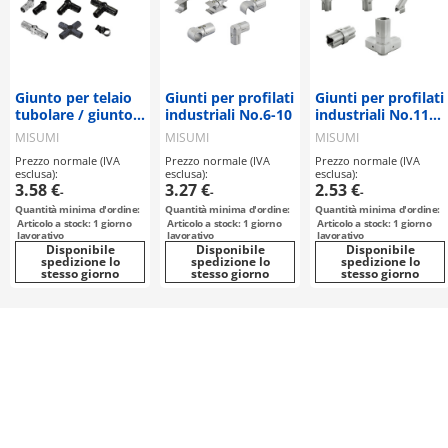
Giunto per telaio
Giunti per profilati
Giunti per profilati
tubolare / giunto
industriali No.6-10
industriali No.11-
metallico a T,
15
MISUMI
MISUMI
MISUMI
trasversale, a 5 vie
Prezzo normale (IVA
Prezzo normale (IVA
Prezzo normale (IVA
esclusa):
esclusa):
esclusa):
3.58 €
3.27 €
2.53 €
-
-
-
Quantità minima d'ordine:
Quantità minima d'ordine:
Quantità minima d'ordine:
Articolo a stock: 1 giorno
Articolo a stock: 1 giorno
Articolo a stock: 1 giorno
lavorativo
lavorativo
lavorativo
Disponibile
Disponibile
Disponibile
spedizione lo
spedizione lo
spedizione lo
stesso giorno
stesso giorno
stesso giorno