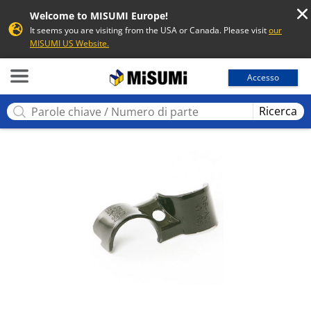
Welcome to MISUMI Europe!
It seems you are visiting from the USA or Canada. Please visit
our
MISUMI US Website.
MISUMI
Accesso
Ricerca