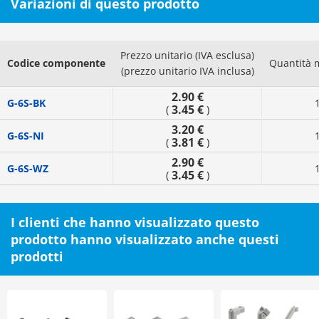
Variazioni di questo prodotto
Prezzo unitario (IVA esclusa)
Codice componente
Quantità 
(prezzo unitario IVA inclusa)
2.90 €
G-6S-BK
3.45 €
(
)
3.20 €
G-6S-NI
3.81 €
(
)
2.90 €
G-6S-WZ
3.45 €
(
)
I clienti che hanno visualizzato questo
prodotto hanno visualizzato anche questi
prodotti