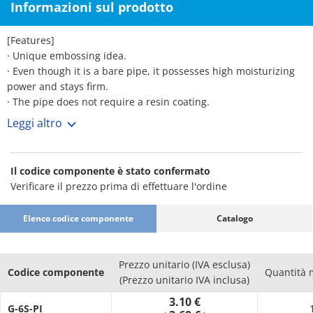
Informazioni sul prodotto
[Features]
· Unique embossing idea.
· Even though it is a bare pipe, it possesses high moisturizing
power and stays firm.
· The pipe does not require a resin coating.
· The joint force towards the resin pipe increases by
Leggi altro
approximately 37. 5%.
· Can be used for existing resin pipes, similarly as the previous
joint.
Il codice componente è stato confermato
Verificare il prezzo prima di effettuare l'ordine
Elenco codice componente
Catalogo
Prezzo unitario (IVA esclusa)
Codice componente
Quantità 
(Prezzo unitario IVA inclusa)
3.10 €
G-6S-PI