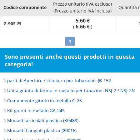
Prezzo unitario (IVA esclusa)
Codice componente
Quantità 
(Prezzo unitario IVA inclusa)
5.60 €
G-90S-PI
6.66 €
(
)
1
Sono presenti anche questi prodotti in questa
categoria!
parti di Aperture / chiusura per tubazionis JB-152
Unitá giunto di fermo in metallo per tubazioni NSJ-2 / NSJ-2N
Componente giunto in metallo G-2S
Kit giunti in metallo GA-24S
Morsetti articolati plastica (K0488)
Morsetti flangiati plastica (29016)