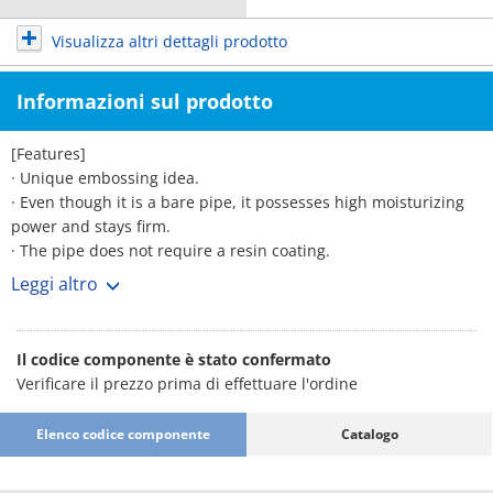
Visualizza altri dettagli prodotto
Informazioni sul prodotto
[Features]
· Unique embossing idea.
· Even though it is a bare pipe, it possesses high moisturizing
power and stays firm.
· The pipe does not require a resin coating.
· The joint force towards the resin pipe increases by
Leggi altro
approximately 37. 5%.
· Can be used for existing resin pipes, similarly as the previous
joint.
Il codice componente è stato confermato
Verificare il prezzo prima di effettuare l'ordine
Elenco codice componente
Catalogo