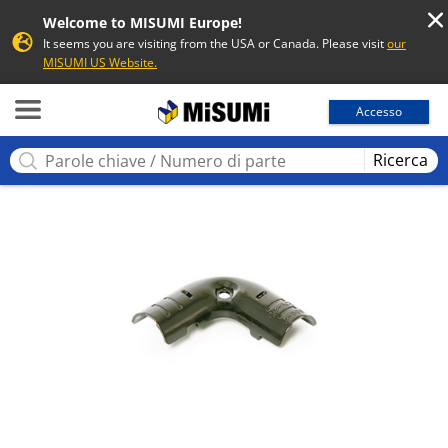
Welcome to MISUMI Europe!
It seems you are visiting from the USA or Canada. Please visit
our
MISUMI US Website.
MISUMI
Accesso
Ricerca