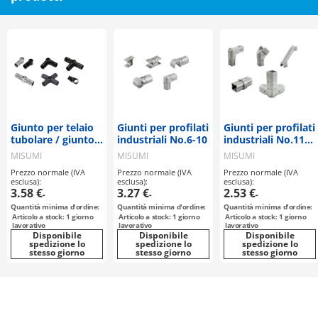
Giunto per telaio
Giunti per profilati
Giunti per profilati
tubolare / giunto
industriali No.6-10
industriali No.11-
metallico a T,
15
MISUMI
MISUMI
MISUMI
trasversale, a 5 vie
Prezzo normale (IVA
Prezzo normale (IVA
Prezzo normale (IVA
esclusa):
esclusa):
esclusa):
3.58 €
3.27 €
2.53 €
-
-
-
Quantità minima d'ordine:
Quantità minima d'ordine:
Quantità minima d'ordine:
Articolo a stock: 1 giorno
Articolo a stock: 1 giorno
Articolo a stock: 1 giorno
lavorativo
lavorativo
lavorativo
Disponibile
Disponibile
Disponibile
spedizione lo
spedizione lo
spedizione lo
stesso giorno
stesso giorno
stesso giorno