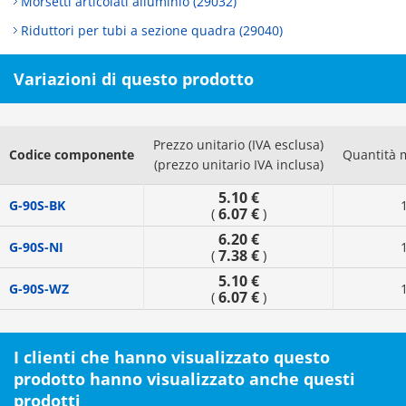
Morsetti articolati alluminio (29032)
Riduttori per tubi a sezione quadra (29040)
Variazioni di questo prodotto
Prezzo unitario (IVA esclusa)
Codice componente
Quantità 
(prezzo unitario IVA inclusa)
5.10 €
G-90S-BK
6.07 €
(
)
6.20 €
G-90S-NI
7.38 €
(
)
5.10 €
G-90S-WZ
6.07 €
(
)
I clienti che hanno visualizzato questo
prodotto hanno visualizzato anche questi
prodotti