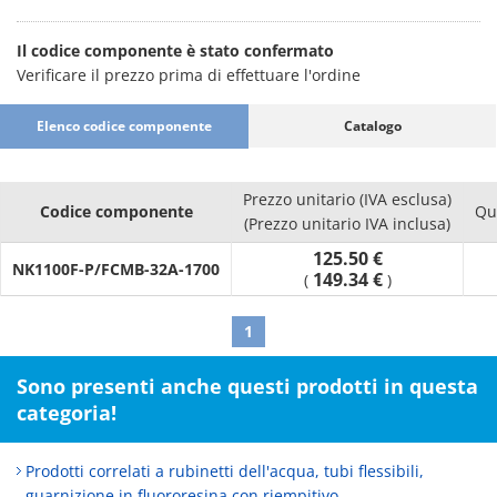
Il codice componente è stato confermato
Verificare il prezzo prima di effettuare l'ordine
Elenco codice componente
Catalogo
Prezzo unitario (IVA esclusa)
Codice componente
Qu
(Prezzo unitario IVA inclusa)
125.50 €
NK1100F-P/FCMB-32A-1700
149.34 €
(
)
1
Sono presenti anche questi prodotti in questa
categoria!
Prodotti correlati a rubinetti dell'acqua, tubi flessibili,
guarnizione in fluororesina con riempitivo