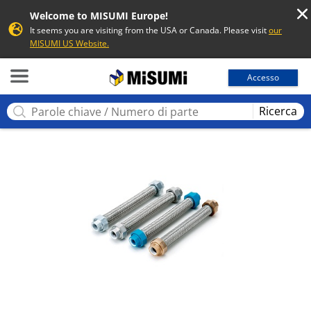
Welcome to MISUMI Europe!
It seems you are visiting from the USA or Canada. Please visit
our
MISUMI US Website.
MISUMI
Accesso
Ricerca