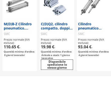
M(D)B-Z Cilindro
C(D)Q2, cilindro
Cilindro
pneumatico,
compatto, doppio
pneumatico
doppio effeto,
effetto, stelo
conforme alla
SMC
SMC
SMC
stelo semplice
semplice con
norma ISO
Prezzo normale (IVA
Prezzo normale (IVA
Prezzo normale (IVA
scanalatura di
(15552), tipo
esclusa):
esclusa):
esclusa):
montaggio sensori
standard, doppia
110.65 €
19.98 €
93.04 €
-
-
-
azione, asta
Quantità minima d'ordine:
Quantità minima d'ordine:
Quantità minima d'ordine:
singola, asta
8
giorni lavorativi
Articolo a stock: 1 giorno
4
giorni lavorativi
doppia, Serie C96
lavorativo
Disponibile
spedizione lo
stesso giorno