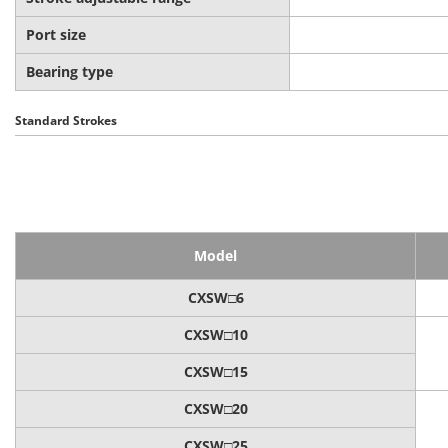
Port size
Bearing type
Standard Strokes
Model
CXSW□6
CXSW□10
CXSW□15
CXSW□20
CXSW□25