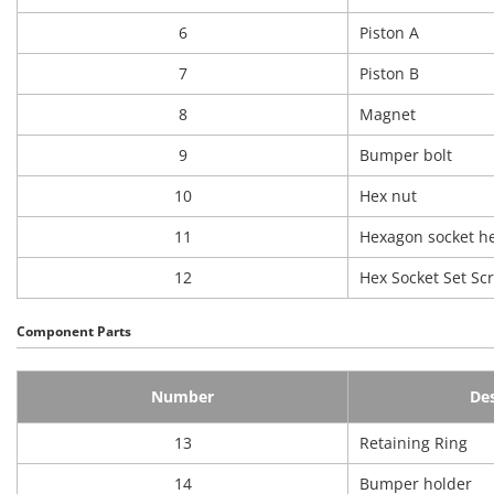
6
Piston A
7
Piston B
8
Magnet
9
Bumper bolt
10
Hex nut
11
Hexagon socket he
12
Hex Socket Set Sc
Component Parts
Number
Des
13
Retaining Ring
14
Bumper holder