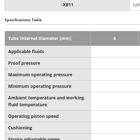
-XB11
Lon
Specifications Table
Tube Internal Diameter (mm)
6
Applicable fluids
Proof pressure
Maximum operating pressure
Minimum operating pressure
Ambient temperature and working
fluid temperature
Operating piston speed
Cushioning
Stroke adjustable range