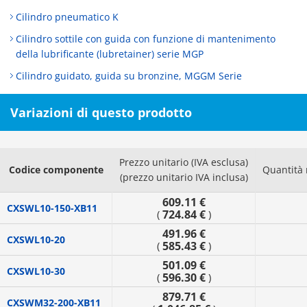
Cilindro pneumatico K
Cilindro sottile con guida con funzione di mantenimento
della lubrificante (lubretainer) serie MGP
Cilindro guidato, guida su bronzine, MGGM Serie
Variazioni di questo prodotto
Prezzo unitario (IVA esclusa)
Codice componente
Quantità
(prezzo unitario IVA inclusa)
609.11 €
CXSWL10-150-XB11
724.84 €
(
)
491.96 €
CXSWL10-20
585.43 €
(
)
501.09 €
CXSWL10-30
596.30 €
(
)
879.71 €
CXSWM32-200-XB11