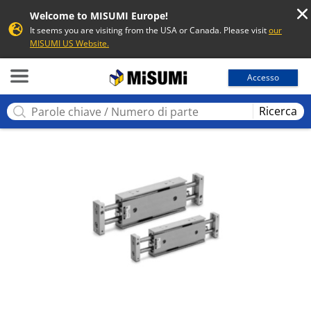
Welcome to MISUMI Europe!
It seems you are visiting from the USA or Canada. Please visit
our
MISUMI US Website.
MISUMI
Accesso
Ricerca