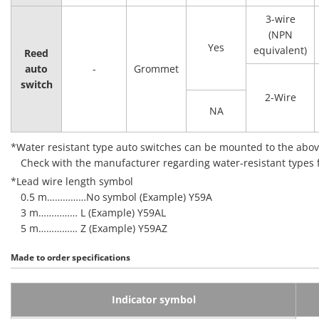
3-wire
(NPN
Yes
equivalent)
Reed
auto
-
Grommet
switch
2-Wire
NA
*Water resistant type auto switches can be mounted to the abov
Check with the manufacturer regarding water-resistant types
*Lead wire length symbol
0.5 m……………No symbol (Example) Y59A
3 m…………… L (Example) Y59AL
5 m…………… Z (Example) Y59AZ
Made to order specifications
Indicator symbol