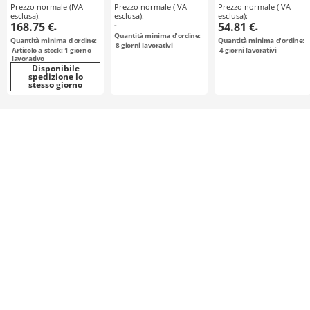
Prezzo normale (IVA
Prezzo normale (IVA
Prezzo normale (IVA
esclusa):
esclusa):
esclusa):
168.75 €
-
54.81 €
-
-
Quantità minima d'ordine:
Quantità minima d'ordine:
Quantità minima d'ordine:
8
giorni lavorativi
Articolo a stock: 1 giorno
4
giorni lavorativi
lavorativo
Disponibile
spedizione lo
stesso giorno