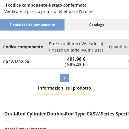
Il codice componente è stato confermato
Verificare il prezzo prima di effettuare l'ordine
Elenco codice componente
Catalogo
Prezzo unitario (IVA esclusa)
Codice componente
Quantità 
(Prezzo unitario IVA inclusa)
491.96 €
CXSWM32-20
585.43 €
(
)
1
Informazioni sul prodotto
Dual-Rod Cylinder Double-Rod Type CXSW Series Specif
Model Number Notation