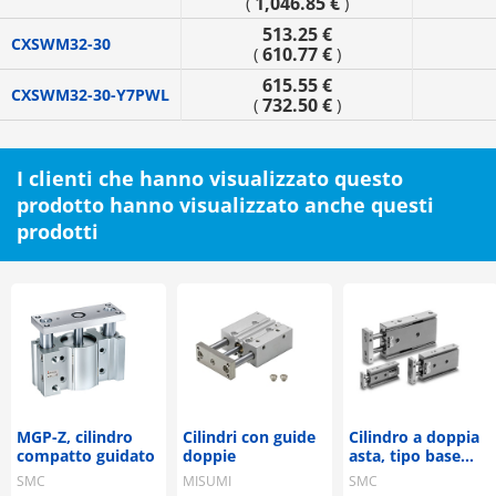
1,046.85 €
(
)
513.25 €
CXSWM32-30
610.77 €
(
)
615.55 €
CXSWM32-30-Y7PWL
732.50 €
(
)
I clienti che hanno visualizzato questo
prodotto hanno visualizzato anche questi
prodotti
MGP-Z, cilindro
Cilindri con guide
Cilindro a doppia
compatto guidato
doppie
asta, tipo base
serie CXS
SMC
MISUMI
SMC