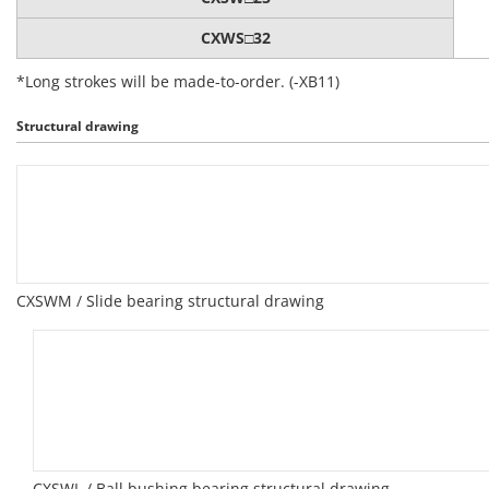
CXWS□32
*Long strokes will be made-to-order. (-XB11)
Structural drawing
CXSWM / Slide bearing structural drawing
CXSWL / Ball bushing bearing structural drawing