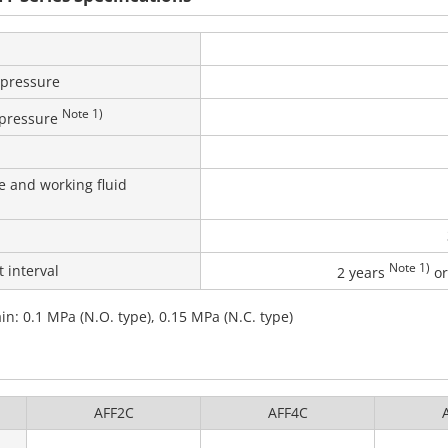
pressure
Note 1)
pressure
 and working fluid
Note 1)
 interval
2 years
or
in: 0.1 MPa (N.O. type), 0.15 MPa (N.C. type)
AFF2C
AFF4C