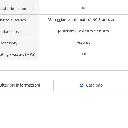
3/4
ra tubazione nominale
[Galleggiante automatico] NC Scarico automatico
netto di scarico
[A sinistra] Da destra a sinistra
rezione flusso
Assente
Accessory
1.6
ting Pressure (MPa)
Ulteriori informazioni
Catalogo