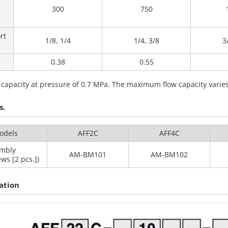
300
750
rt
1/8, 1/4
1/4, 3/8
3
0.38
0.55
apacity at pressure of 0.7 MPa. The maximum flow capacity varies
s.
odels
AFF2C
AFF4C
embly
AM-BM101
AM-BM102
ws [2 pcs.])
ation