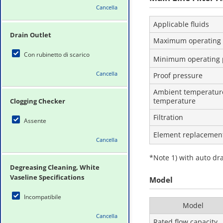
Cancella
Applicable fluids
Drain Outlet
Maximum operating 
Con rubinetto di scarico
Minimum operating 
Cancella
Proof pressure
Ambient temperature
temperature
Clogging Checker
Filtration
Assente
Element replacement
Cancella
*Note 1) with auto dra
Degreasing Cleaning, White
Vaseline Specifications
Model
Incompatibile
Model
Cancella
Rated flow capacity