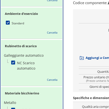
Cancella
Codice componente
:
Ambiente d'esercizio
Standard
Cancella
Rubinetto di scarico
Galleggiante automatico
Aggiungi a Co
NC Scarico
automatico
Quantit
Prezzo unitario (I
Cancella
(
Prezzo unitario I
Giorni di spe
Materiale bicchierino
Specifiche e dimension
Metallo
Qualità aria compr