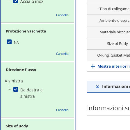
Acciaio inox
Tipo di collegame
Cancella
Ambiente d'eserci
Protezione vaschetta
Materiale bicchie
NA
Size of Body
Cancella
O-Ring, Gasket Mat
Mostra ulteriori 
Direzione flusso
A sinistra
Informazioni 
Da destra a
sinistra
Informazioni s
Cancella
Size of Body