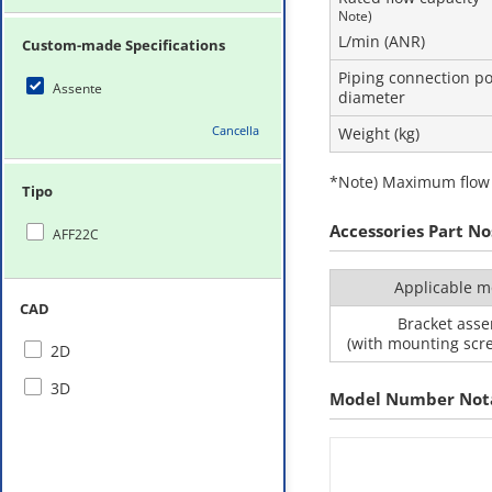
Note)
L/min (ANR)
Custom-made Specifications
Piping connection po
Assente
diameter
Cancella
Weight (kg)
*Note) Maximum flow c
Tipo
Accessories Part No
AFF22C
Applicable m
CAD
Bracket ass
(with mounting scre
2D
3D
Model Number Not