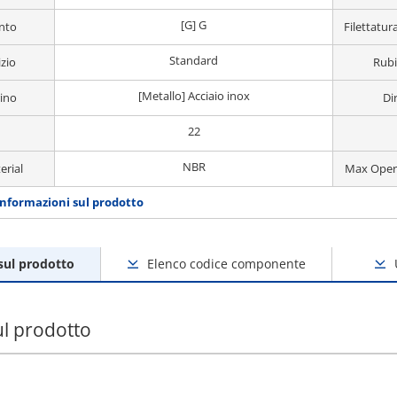
[G] G
nto
Filettatu
Standard
zio
Rubi
[Metallo] Acciaio inox
rino
Di
22
NBR
erial
Max Opera
informazioni sul prodotto
sul prodotto
Elenco codice componente
ul prodotto