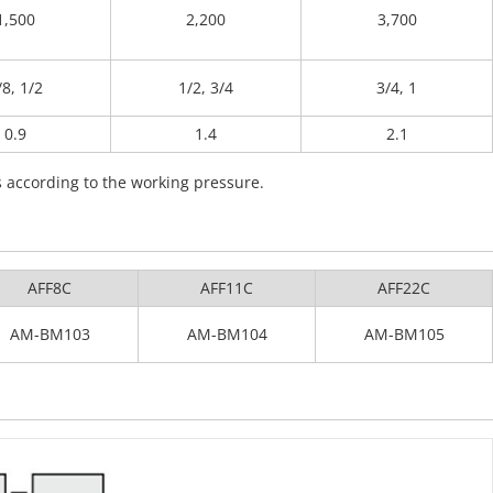
1,500
2,200
3,700
/8, 1/2
1/2, 3/4
3/4, 1
0.9
1.4
2.1
 according to the working pressure.
AFF8C
AFF11C
AFF22C
AM-BM103
AM-BM104
AM-BM105