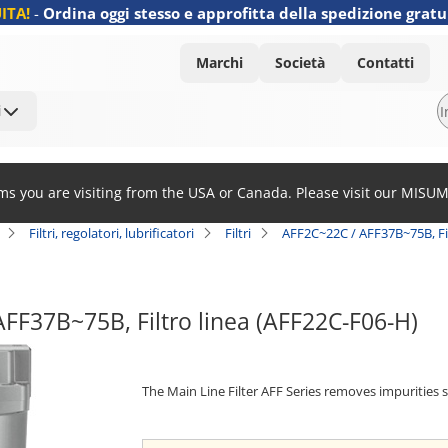
ITA!
-
Ordina oggi stesso e approfitta della spedizione gratu
Marchi
Società
Contatti
i
ems you are visiting from the USA or Canada. Please visit our MISU
Filtri, regolatori, lubrificatori
Filtri
AFF2C~22C / AFF37B~75B, Fil
FF37B~75B, Filtro linea (AFF22C-F06-H)
The Main Line Filter AFF Series removes impurities 
[Features]
· Improves the function of down flow dryers, extends