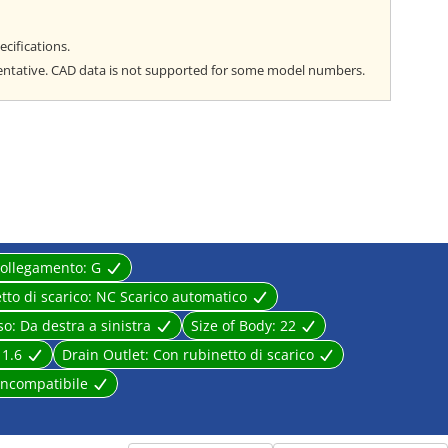
ecifications.
entative. CAD data is not supported for some model numbers.
collegamento:
G
tto di scarico:
NC Scarico automatico
so:
Da destra a sinistra
Size of Body:
22
:
1.6
Drain Outlet:
Con rubinetto di scarico
Incompatibile