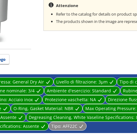
Attenzione
Refer to the catalog for details on product sp
The products shown in the image are repres
ogo
ressa:
General Dry Air
Livello di filtrazione:
3μm
Tipo di 
ione nominale:
3/4
Ambiente d'esercizio:
Standard
Rubine
rino:
Acciaio inox
Protezione vaschetta:
NA
Direzione flus
e
O-Ring, Gasket Material:
NBR
Max Operating Pressure
:
Assente
Degreasing Cleaning, White Vaseline Specifications:
ifications:
Assente
Tipo:
AFF22C