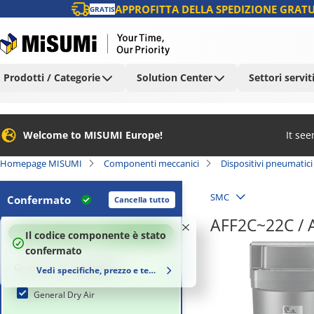
APPROFITTA DELLA SPEDIZIONE GRATU
GRATIS
Prodotti / Categorie
Solution Center
Settori servit
Welcome to MISUMI Europe!
It se
Homepage MISUMI
Componenti meccanici
Dispositivi pneumatici
SMC
Confermato
Cancella tutto
AFF2C~22C / A
100
%
Il codice componente è stato
confermato
Qualità aria compressa
Vedi specifiche, prezzo e tempi di consegna
General Dry Air