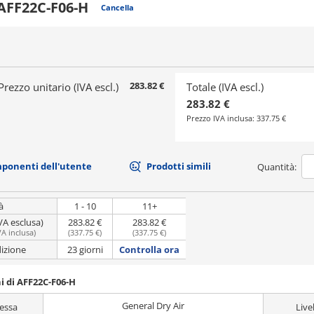
AFF22C-F06-H
Cancella
283.82 €
Prezzo unitario (IVA escl.)
Totale (IVA escl.)
283.82 €
Prezzo IVA inclusa:
337.75 €
mponenti dell'utente
Prodotti simili
Quantità:
à
1 - 10
11+
VA esclusa)
283.82 €
283.82 €
VA inclusa
)
(
337.75 €
)
(
337.75 €
)
dizione
23 giorni
Controlla ora
i di AFF22C-F06-H
General Dry Air
essa
Live