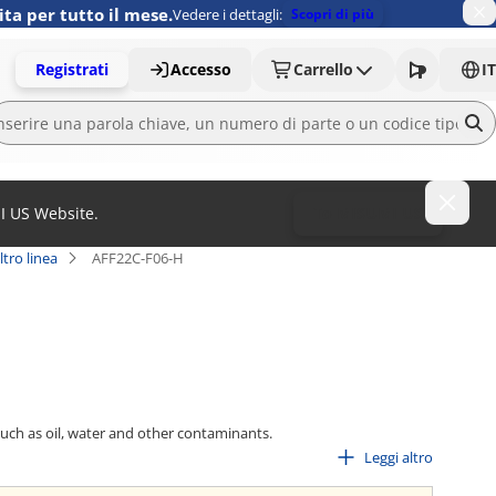
ita per tutto il mese.
Vedere i dettagli:
Scopri di più
Registrati
Accesso
Carrello
IT
MI US Website.
To MISUMI US
tro linea
AFF22C-F06-H
such as oil, water and other contaminants.
Leggi altro
 the life of precision filters and prevents trouble with equipment.