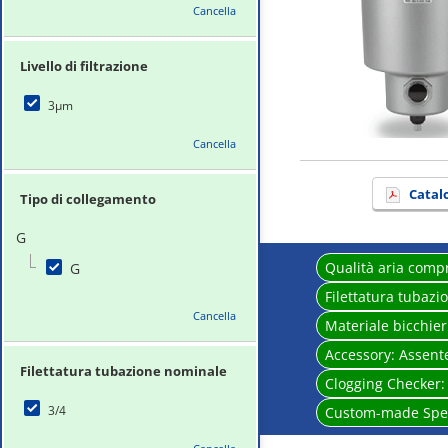
Cancella
Livello di filtrazione
3μm
Cancella
Catal
Tipo di collegamento
G
Qualità aria comp
G
Filettatura tubaz
Cancella
Materiale bicchie
Accessory:
Assent
Filettatura tubazione nominale
Clogging Checker
3/4
Custom-made Spec