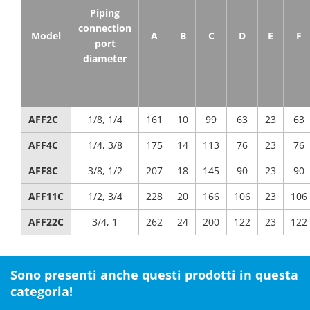
Piping
connection
Model
A
B
C
D
E
F
port
diameter
AFF2C
1/8, 1/4
161
10
99
63
23
63
AFF4C
1/4, 3/8
175
14
113
76
23
76
AFF8C
3/8, 1/2
207
18
145
90
23
90
AFF11C
1/2, 3/4
228
20
166
106
23
106
AFF22C
3/4, 1
262
24
200
122
23
122
Sono presenti anche questi prodotti in questa
categoria!