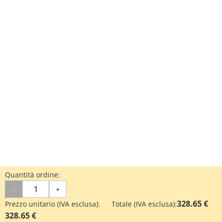
Quantità ordine:
-
+
328.65 €
Prezzo unitario (IVA esclusa):
Totale (IVA esclusa):
328.65 €