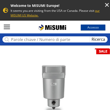
Welcome to MISUMI Europe!
It seems you are visiting from the USA or Canada. Please visit
our
MISUMI US Website.
MISUMI
Accesso
Ricerca