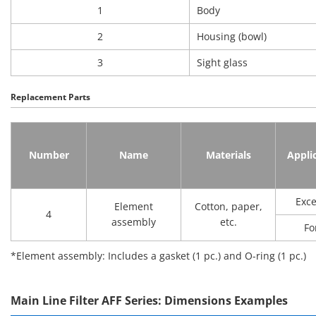
1
Body
2
Housing (bowl)
3
Sight glass
Replacement Parts
Number
Name
Materials
Appli
Exce
Element
Cotton, paper,
4
assembly
etc.
Fo
*Element assembly: Includes a gasket (1 pc.) and O-ring (1 pc.)
Main Line Filter AFF Series: Dimensions Examples