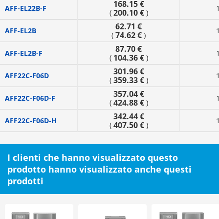
168.15 €
AFF-EL22B-F
200.10 €
(
)
62.71 €
AFF-EL2B
74.62 €
(
)
87.70 €
AFF-EL2B-F
104.36 €
(
)
301.96 €
AFF22C-F06D
359.33 €
(
)
357.04 €
AFF22C-F06D-F
424.88 €
(
)
342.44 €
AFF22C-F06D-H
407.50 €
(
)
I clienti che hanno visualizzato questo
prodotto hanno visualizzato anche questi
prodotti