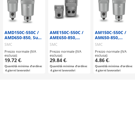
AMD150C-550C /
AME150C-550C /
AM150C-550C /
AMD650-850, Sub-
AME650-850,
AM650-850,
microfiltro
Super Microfiltro
Microfiltro
SMC
SMC
SMC
disoleatore
disoleatore,
disoleatore
Prezzo normale (IVA
Prezzo normale (IVA
Prezzo normale (IVA
Nuovo modello
esclusa):
esclusa):
esclusa):
19.72 €
29.84 €
4.86 €
-
-
-
Quantità minima d'ordine:
Quantità minima d'ordine:
Quantità minima d'ordine:
4
giorni lavorativi
4
giorni lavorativi
4
giorni lavorativi