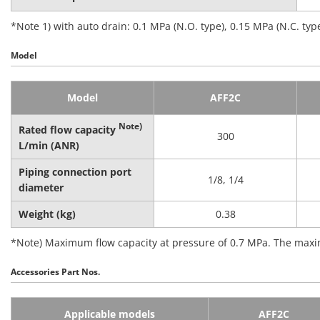
*Note 1) with auto drain: 0.1 MPa (N.O. type), 0.15 MPa (N.C. typ
Model
Model
AFF2C
Note)
Rated flow capacity
300
L/min (ANR)
Piping connection port
1/8, 1/4
diameter
Weight (kg)
0.38
*Note) Maximum flow capacity at pressure of 0.7 MPa. The maxim
Accessories Part Nos.
Applicable models
AFF2C