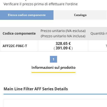
Verificare il prezzo prima di effettuare l'ordine
Elenco codice componente
Catalogo
Prezzo unitario (IVA esclusa)
Codice componente
Quantità 
(Prezzo unitario IVA inclusa)
328.65 €
AFF22C-F06C-T
391.09 €
(
)
1
Informazioni sul prodotto
Main Line Filter AFF Series Details