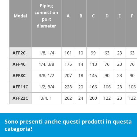
Piping
connection
Model
A
B
C
D
E
F
port
diameter
AFF2C
1/8, 1/4
161
10
99
63
23
63
AFF4C
1/4, 3/8
175
14
113
76
23
76
AFF8C
3/8, 1/2
207
18
145
90
23
90
AFF11C
1/2, 3/4
228
20
166
106
23
106
AFF22C
3/4, 1
262
24
200
122
23
122
Sono presenti anche questi prodotti in questa
categoria!