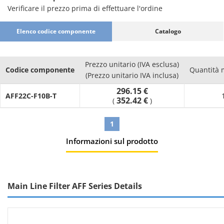
Verificare il prezzo prima di effettuare l'ordine
Elenco codice componente
Catalogo
Prezzo unitario (IVA esclusa)
Codice componente
Quantità 
(Prezzo unitario IVA inclusa)
296.15 €
AFF22C-F10B-T
352.42 €
(
)
1
Informazioni sul prodotto
Main Line Filter AFF Series Details