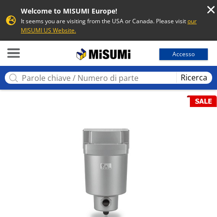
Welcome to MISUMI Europe!
It seems you are visiting from the USA or Canada. Please visit
our
MISUMI US Website.
MISUMI
Accesso
Ricerca