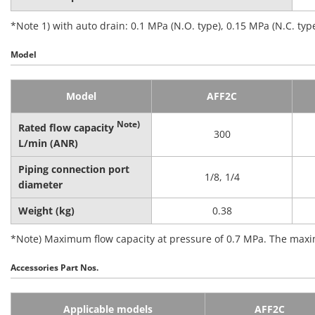
*Note 1) with auto drain: 0.1 MPa (N.O. type), 0.15 MPa (N.C. typ
Model
Model
AFF2C
Note)
Rated flow capacity
300
L/min (ANR)
Piping connection port
1/8, 1/4
diameter
Weight (kg)
0.38
*Note) Maximum flow capacity at pressure of 0.7 MPa. The maxim
Accessories Part Nos.
Applicable models
AFF2C