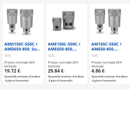
AMD150C-550C /
AME150C-550C /
AM150C-550C /
AMD650-850, Sub-
AME650-850,
AM650-850,
microfiltro
Super Microfiltro
Microfiltro
SMC
SMC
SMC
disoleatore
disoleatore,
disoleatore
Prezzo normale (IVA
Prezzo normale (IVA
Prezzo normale (IVA
Nuovo modello
esclusa):
esclusa):
esclusa):
19.72 €
29.84 €
4.86 €
-
-
-
Quantità minima d'ordine:
Quantità minima d'ordine:
Quantità minima d'ordine:
4
giorni lavorativi
4
giorni lavorativi
4
giorni lavorativi