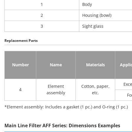
1
Body
2
Housing (bowl)
3
Sight glass
Replacement Parts
Number
Name
Materials
Appli
Exce
Element
Cotton, paper,
4
assembly
etc.
Fo
*Element assembly: Includes a gasket (1 pc.) and O-ring (1 pc.)
Main Line Filter AFF Series: Dimensions Examples