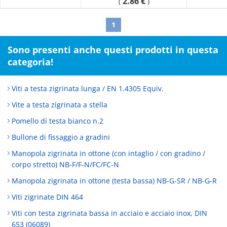
2.86 €
(
)
[Hardness] 70° (Durometer type A), 63° (IRHD reference value)
1
Sono presenti anche questi prodotti in questa
categoria!
Viti a testa zigrinata lunga / EN 1.4305 Equiv.
Vite a testa zigrinata a stella
Pomello di testa bianco n.2
Bullone di fissaggio a gradini
Manopola zigrinata in ottone (con intaglio / con gradino /
corpo stretto) NB-F/F-N/FC/FC-N
Manopola zigrinata in ottone (testa bassa) NB-G-SR / NB-G-R
Viti zigrinate DIN 464
Viti con testa zigrinata bassa in acciaio e acciaio inox, DIN
653 (06089)