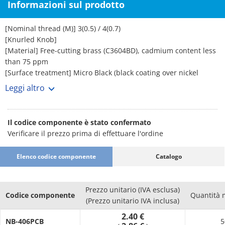
Informazioni sul prodotto
[Nominal thread (M)] 3(0.5) / 4(0.7)
[Knurled Knob]
[Material] Free-cutting brass (C3604BD), cadmium content less
than 75 ppm
[Surface treatment] Micro Black (black coating over nickel
base), Micro Black is only applied to the knob part
Leggi altro
[Black nylon washer (KW)]
[Material] Nylon 6
[Color] Black
Il codice componente è stato confermato
[Heat distortion temperature] 1.82 MPa...65°C
Verificare il prezzo prima di effettuare l'ordine
[UL Standard] UL94-HB (Materials)
Silicone rubber washer (SRW)
Elenco codice componente
Catalogo
[Material] Silicone rubber
[Color] Translucent
[Hardness] 50°(Durometer type A), 49° (IRHD reference value)
Prezzo unitario (IVA esclusa)
NBR washer (RW)
Codice componente
Quantità 
(Prezzo unitario IVA inclusa)
[Material] NBR
2.40 €
[Color] Black
NB-406PCB
5