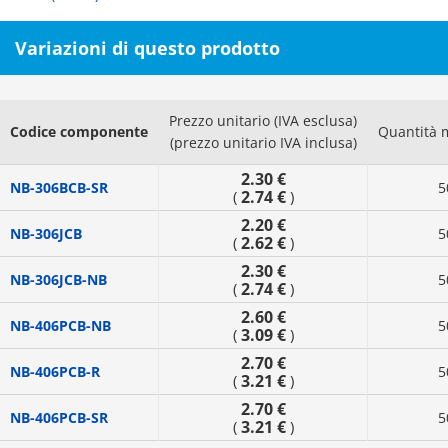
Variazioni di questo prodotto
Prezzo unitario (IVA esclusa)
Codice componente
Quantità 
(prezzo unitario IVA inclusa)
2.30 €
NB-306BCB-SR
5
2.74 €
(
)
2.20 €
NB-306JCB
5
2.62 €
(
)
2.30 €
NB-306JCB-NB
5
2.74 €
(
)
2.60 €
NB-406PCB-NB
5
3.09 €
(
)
2.70 €
NB-406PCB-R
5
3.21 €
(
)
2.70 €
NB-406PCB-SR
5
3.21 €
(
)