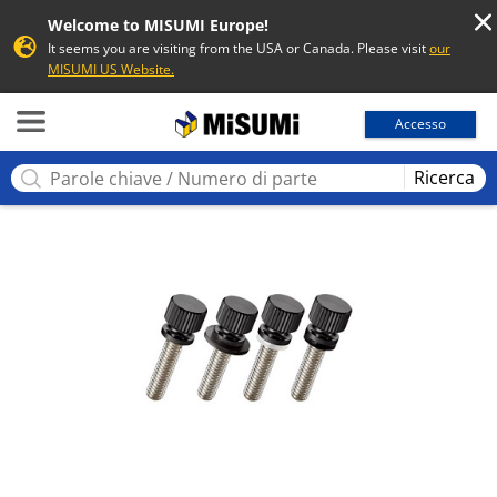
Welcome to MISUMI Europe!
It seems you are visiting from the USA or Canada. Please visit
our
MISUMI US Website.
MISUMI
Accesso
Ricerca