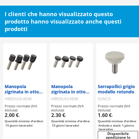
I clienti che hanno visualizzato questo
prodotto hanno visualizzato anche questi
prodotti
Manopola
Manopola
Serrapollici grigio
zigrinata in ottone
zigrinata in ottone
modello rotondo
(con gradino) NB-
(testa bassa) NB-
HIROSUGI-KEIKI
HIROSUGI-KEIKI
SUNCO
DB / DB-NB / DB-
GB / GB-NB / GB-
Prezzo normale (IVA
Prezzo normale (IVA
Prezzo normale (IVA
SR / DB-R
SR / GB-R
esclusa):
esclusa):
esclusa):
2.00 €
2.30 €
1.60 €
-
-
-
Quantità minima d'ordine:
Quantità minima d'ordine:
Quantità minima d'ordine:
15
giorni lavorativi
15
giorni lavorativi
Articolo a stock: 1 giorno
lavorativo
Disponibile
spedizione lo