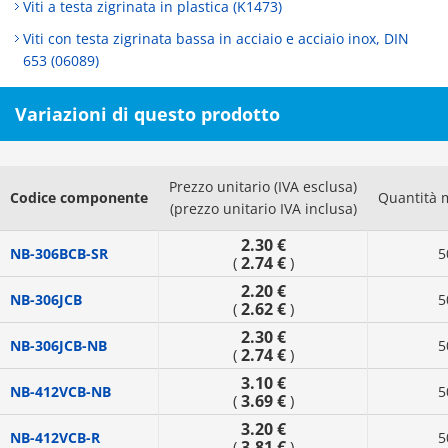
Viti a testa zigrinata in plastica (K1473)
Viti con testa zigrinata bassa in acciaio e acciaio inox, DIN
653 (06089)
Variazioni di questo prodotto
Prezzo unitario (IVA esclusa)
Codice componente
Quantità 
(prezzo unitario IVA inclusa)
2.30 €
NB-306BCB-SR
5
2.74 €
(
)
2.20 €
NB-306JCB
5
2.62 €
(
)
2.30 €
NB-306JCB-NB
5
2.74 €
(
)
3.10 €
NB-412VCB-NB
5
3.69 €
(
)
3.20 €
NB-412VCB-R
5
3.81 €
(
)