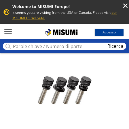
Welcome to MISUMI Europe!
It seems you are visiting from the USA or Canada. Please visit
our
MISUMI US Website.
MISUMI
Accesso
Ricerca