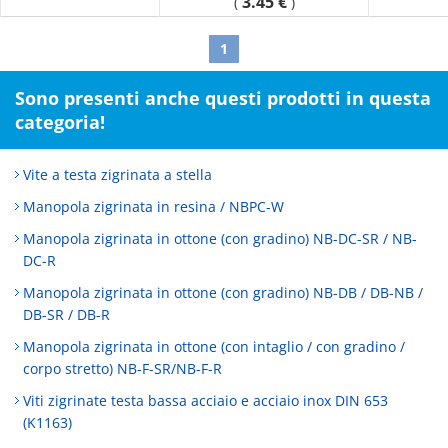
3.45 €
(
)
[Hardness] 70° (Durometer type A), 63° (IRHD reference value)
1
Sono presenti anche questi prodotti in questa
categoria!
Vite a testa zigrinata a stella
Manopola zigrinata in resina / NBPC-W
Manopola zigrinata in ottone (con gradino) NB-DC-SR / NB-
DC-R
Manopola zigrinata in ottone (con gradino) NB-DB / DB-NB /
DB-SR / DB-R
Manopola zigrinata in ottone (con intaglio / con gradino /
corpo stretto) NB-F-SR/NB-F-R
Viti zigrinate testa bassa acciaio e acciaio inox DIN 653
(K1163)