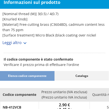
Informazioni sul prodotto
[Nominal thread (M)] 3(0.5) / 4(0.7)
[Knurled Knob]
[Material] Free-cutting brass (C3604BD), cadmium content less
than 75 ppm
[Surface treatment] Micro Black (black coating over nickel
base), Micro Black is only applied to the knob part
Leggi altro
[Black nylon washer (KW)]
[Material] Nylon 6
[Color] Black
Il codice componente è stato confermato
[Heat distortion temperature] 1.82 MPa...65°C
Verificare il prezzo prima di effettuare l'ordine
[UL Standard] UL94-HB (Materials)
Silicone rubber washer (SRW)
Elenco codice componente
Catalogo
[Material] Silicone rubber
[Color] Translucent
[Hardness] 50°(Durometer type A), 49° (IRHD reference value)
Prezzo unitario (IVA esclusa)
NBR washer (RW)
Codice componente
Quantità 
(Prezzo unitario IVA inclusa)
[Material] NBR
2.90 €
[Color] Black
NB-412VCB
5