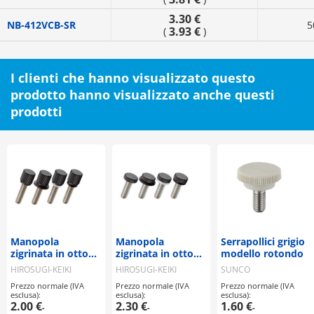
3.30 €
NB-412VCB-SR
5
3.93 €
(
)
I clienti che hanno visualizzato questo
prodotto hanno visualizzato anche questi
prodotti
Manopola
Manopola
Serrapollici grigio
zigrinata in ottone
zigrinata in ottone
modello rotondo
(con gradino) NB-
(testa bassa) NB-
HIROSUGI-KEIKI
HIROSUGI-KEIKI
SUNCO
DB / DB-NB / DB-
GB / GB-NB / GB-
Prezzo normale (IVA
Prezzo normale (IVA
Prezzo normale (IVA
SR / DB-R
SR / GB-R
esclusa):
esclusa):
esclusa):
2.00 €
2.30 €
1.60 €
-
-
-