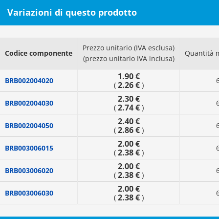
Variazioni di questo prodotto
Prezzo unitario (IVA esclusa)
Codice componente
Quantità 
(prezzo unitario IVA inclusa)
1.90 €
BRB002004020
2.26 €
(
)
2.30 €
BRB002004030
2.74 €
(
)
2.40 €
BRB002004050
2.86 €
(
)
2.00 €
BRB003006015
2.38 €
(
)
2.00 €
BRB003006020
2.38 €
(
)
2.00 €
BRB003006030
2.38 €
(
)