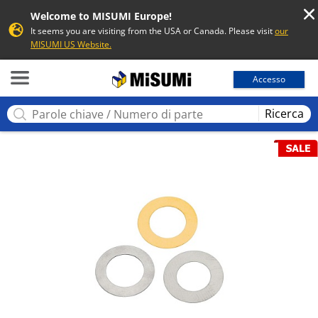
Welcome to MISUMI Europe!
It seems you are visiting from the USA or Canada. Please visit
our
MISUMI US Website.
MISUMI
Accesso
Ricerca