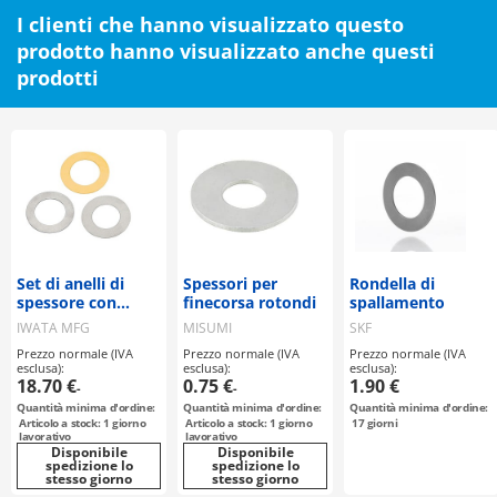
I clienti che hanno visualizzato questo
prodotto hanno visualizzato anche questi
prodotti
Set di anelli di
Spessori per
Rondella di
spessore con
finecorsa rotondi
spallamento
diversi spessori
IWATA MFG
MISUMI
SKF
piastra
Prezzo normale (IVA
Prezzo normale (IVA
Prezzo normale (IVA
esclusa):
esclusa):
esclusa):
18.70 €
0.75 €
1.90 €
-
-
Quantità minima d'ordine:
Quantità minima d'ordine:
Quantità minima d'ordine:
Articolo a stock: 1 giorno
Articolo a stock: 1 giorno
17
giorni
lavorativo
lavorativo
Disponibile
Disponibile
spedizione lo
spedizione lo
stesso giorno
stesso giorno