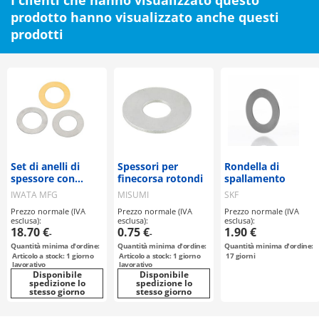
I clienti che hanno visualizzato questo
prodotto hanno visualizzato anche questi
prodotti
Set di anelli di
Spessori per
Rondella di
spessore con
finecorsa rotondi
spallamento
diversi spessori
IWATA MFG
MISUMI
SKF
piastra
Prezzo normale (IVA
Prezzo normale (IVA
Prezzo normale (IVA
esclusa):
esclusa):
esclusa):
18.70 €
0.75 €
1.90 €
-
-
Quantità minima d'ordine:
Quantità minima d'ordine:
Quantità minima d'ordine:
Articolo a stock: 1 giorno
Articolo a stock: 1 giorno
17
giorni
lavorativo
lavorativo
Disponibile
Disponibile
spedizione lo
spedizione lo
stesso giorno
stesso giorno