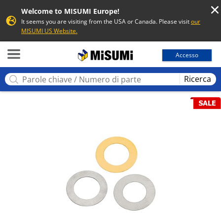
Welcome to MISUMI Europe!
It seems you are visiting from the USA or Canada. Please visit
our
MISUMI US Website.
MISUMI
Accesso
Ricerca