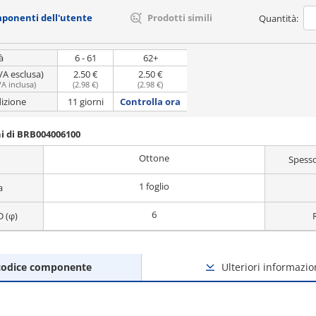
mponenti dell'utente
Prodotti simili
Quantità:
à
6 - 61
62+
VA esclusa)
2.50 €
2.50 €
VA inclusa
)
(
2.98 €
)
(
2.98 €
)
dizione
11 giorni
Controlla ora
i di BRB004006100
Ottone
Spesso
1 foglio
a
6
D (φ)
codice componente
Ulteriori informazio