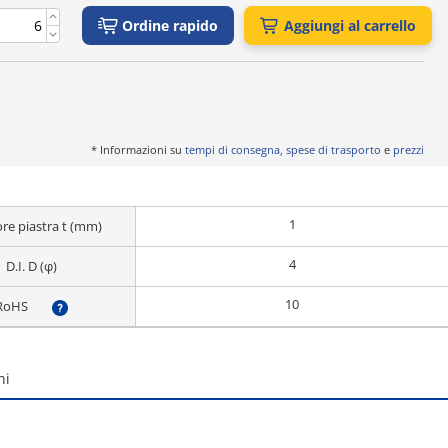
Ordine rapido
Aggiungi al carrello
* Informazioni su
tempi di consegna, spese di trasporto
e
prezzi
1
re piastra t (mm)
4
D.I. D (φ)
10
RoHS
?
ni