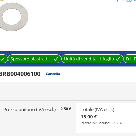
Available in quantities of 1 or more.
Spessore piastra t:
1
Unità di vendita:
1 foglio
D.I. 
BRB004006100
Cancella
2.50 €
Prezzo unitario (IVA escl.)
Totale (IVA escl.)
15.00 €
Prezzo IVA inclusa:
17.85 €