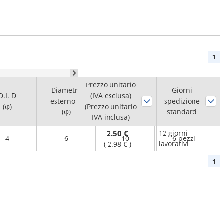
1
Prezzo unitario
Diametro
Quantità
Giorni
D.I. D
(IVA esclusa)
esterno D
RoHS
?
spedizione
minima
(φ)
(Prezzo unitario
(φ)
standard
d'ordine
IVA inclusa)
2.50 €
12 giorni
4
6
10
6 pezzi
lavorativi
(
2.98 €
)
1