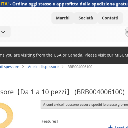
ITA!
-
Ordina oggi stesso e approfitta della spedizione gratu
Marchi
Società
Contatti
i
ems you are visiting from the USA or Canada. Please visit our MISU
 di spessore
Anello di spessore
BRB004006100
essore【Da 1 a 10 pezzi】 (BRB004006100)
Alcuni articoli possono essere spediti lo stesso giorno
[Features]
Ring-type spacer for adjusting gaps.
Leggi a