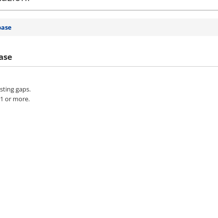
base
ase
sting gaps.
 1 or more.