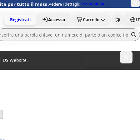
ita per tutto il mese.
Vedere i dettagli:
Scopri di più
Registrati
Accesso
Carrello
IT
MI US Website.
To MISUMI US
ltro