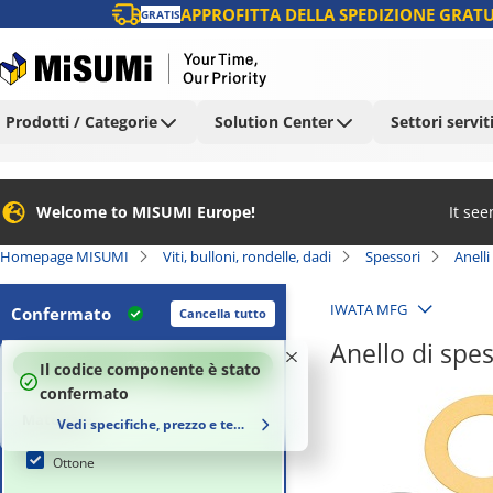
APPROFITTA DELLA SPEDIZIONE GRATU
GRATIS
Prodotti / Categorie
Solution Center
Settori servit
Welcome to MISUMI Europe!
It se
Homepage MISUMI
Viti, bulloni, rondelle, dadi
Spessori
Anelli
IWATA MFG
Confermato
Cancella tutto
Anello di sp
100
%
Il codice componente è stato
confermato
Materiale
Vedi specifiche, prezzo e tempi di consegna
Ottone