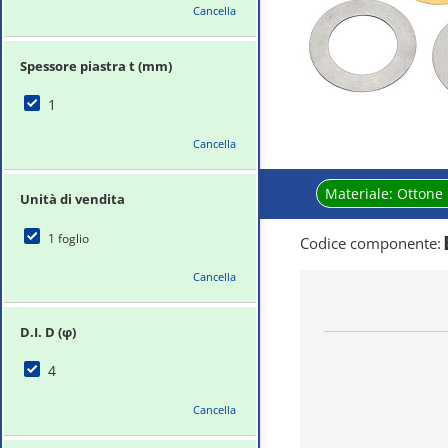
Cancella
Spessore piastra t (mm)
1
Cancella
Materiale:
Ottone
Unità di vendita
1 foglio
Codice componente
:
Cancella
D.I. D (φ)
4
Cancella