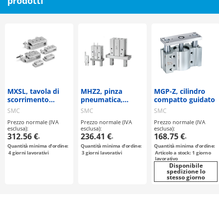
prodotti
MXSL, tavola di
MHZ2, pinza
MGP-Z, cilindro
scorrimento
pneumatica,
compatto guidato
pneumatica
modello parallelo,
SMC
SMC
SMC
(simmetrica)
standard
Prezzo normale (IVA
Prezzo normale (IVA
Prezzo normale (IVA
esclusa):
esclusa):
esclusa):
312.56 €
236.41 €
168.75 €
-
-
-
Quantità minima d'ordine:
Quantità minima d'ordine:
Quantità minima d'ordine:
4
giorni lavorativi
3
giorni lavorativi
Articolo a stock: 1 giorno
lavorativo
Disponibile
spedizione lo
stesso giorno