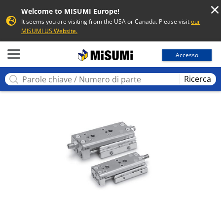
Welcome to MISUMI Europe!
It seems you are visiting from the USA or Canada. Please visit
our
MISUMI US Website.
MISUMI
Accesso
Ricerca