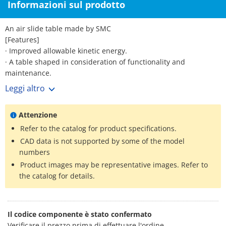
Informazioni sul prodotto
An air slide table made by SMC
[Features]
· Improved allowable kinetic energy.
· A table shaped in consideration of functionality and
maintenance.
· Mounting is the same as the conventional product, the MXQ
Leggi altro
series.
· A wide range of stroke adjusters (option).
Attenzione
· "Overall length shortened type" table available.
· Overall height is reduced by 10% compared to the
Refer to the catalog for product specifications.
conventional product.
CAD data is not supported by some of the model
· 22% weight reduction.
numbers
· Piping / auto switch mounting grooves provided on both sides.
Product images may be representative images. Refer to
the catalog for details.
Il codice componente è stato confermato
Verificare il prezzo prima di effettuare l'ordine