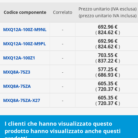
Prezzo unitario (IVA esclusa)
Codice componente
Correlato
(prezzo unitario IVA inclusa)
692.96 €
MXQ12A-100Z-M9NL
-
824.62 €
(
)
692.96 €
MXQ12A-100Z-M9PL
-
824.62 €
(
)
703.55 €
MXQ12A-100Z1
-
837.22 €
(
)
577.25 €
MXQ8A-75Z3
-
686.93 €
(
)
605.35 €
MXQ8A-75ZA
-
720.37 €
(
)
605.35 €
MXQ8A-75ZA-X27
-
720.37 €
(
)
I clienti che hanno visualizzato questo
prodotto hanno visualizzato anche questi