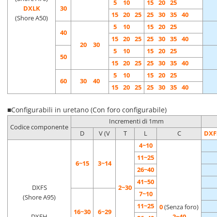
5
10
15
20
25
DXLK
30
15
20
25
25
30
35
40
(Shore A50)
5
10
15
20
25
40
15
20
25
25
30
35
40
20 30
5
10
15
20
25
50
15
20
25
25
30
35
40
5
10
15
20
25
60
30 40
15
20
25
25
30
35
40
■Configurabili in uretano (Con foro configurabile)
Incrementi di 1mm
Codice componente
D
V (V
T
L
C
DXF
4~10
11~25
6~15
3~14
26~40
41~50
DXFS
2~30
7~10
(Shore A95)
11~25
0
(Senza foro)
16~30
6~29
DXFH
2~40