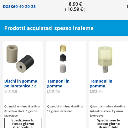
8.90 €
DXSK60-40-20-25
10.59 €
(
)
Prodotti acquistati spesso insieme
Dischi in gomma
Tamponi in
Tamponi in
poliuretanica / con
gomma
gomma
svasato con disco
poliuretanica /
poliuretanica / con
MISUMI
MISUMI
MISUMI
metallico /
tamponi in
filettatura /
lunghezza
gomma / con
dimensione L
standard
punta a cupola
standard
Quantità minima d'ordine:
Quantità minima d'ordine:
Quantità minima d'ordine:
Articolo a stock: 1 giorno
10 giorni lavorativi
Articolo a stock: 1 giorno
lavorativo
lavorativo
Spedizione lo
Spedizione lo
stesso giorno
stesso giorno
disponibile
disponibile