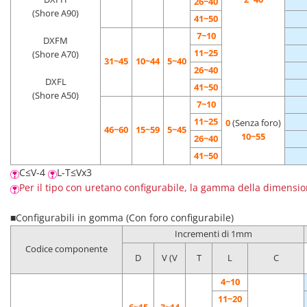
26~40
(Shore A90)
41~50
7~10
DXFM
11~25
(Shore A70)
31~45
10~44
5~40
26~40
DXFL
41~50
(Shore A50)
7~10
11~25
0
(Senza foro)
46~60
15~59
5~45
10~55
26~40
41~50
C≤V-4
L-T≤Vx3
Per il tipo con uretano configurabile, la gamma della dimension
■Configurabili in gomma (Con foro configurabile)
Incrementi di 1mm
Codice componente
D
V (V
T
L
C
4~10
11~20