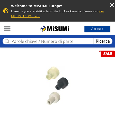
Welcome to MISUMI Europe!
It seems you are visiting from the USA or Canada. Please visit
our
MISUMI US Website.
MISUMI
Accesso
Ricerca