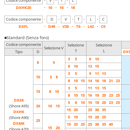
-
-
-
Codice componente
V
T
L
-
-
-
DXHK20
10
10
18
-
-
-
-
-
Codice componente
D
V
T
L
C
-
-
-
-
-
DXFL
D49
V30
T6
L42
C0
■Standard (Senza foro)
Codice componente
Selezione
Selezione
Selezione V
T
L
Tipo
D
DX
3
5
8
10
8
5
8
10
13
15
3
5
9
11
13
10
5 8
8
10
15
14
16
18
21
23
3
5
11
13
15
15
8 10
8
10
15
16
18
20
23
25
DXSK
5
8
10
15
18
20
23
25
(Shore A95)
20
10 15
15
20
25
30
35
DXHK
5
10
15
20
25
(Shore A90)
25
DXMK
15
20
25
25
30
35
40
15 20
(Shore A70)