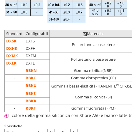
Standard
Configurabili
Materiale
DXSK
DXFS
Poliuretano a base etere
DXHK
DXFH
DXMK
DXFM
Poliuretano a base estere
DXLK
DXFL
-
RBKN
Gomma nitrilica (NBR)
-
RBKC
Gomma cloroprenica (CR)
®
-
RBKU
Gomma a bassa elasticità (HANENITE
GP-35L
-
RBKS
Gomma siliconica (SI)
-
RBKA
-
RBKF
Gomma fluorurata (FPM)
Il colore della gomma siliconica con Shore A50 è bianco latte t
Specifiche