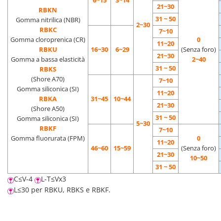
6~15
3~14
21~30
RBKN
31 ~ 50
Gomma nitrilica (NBR)
2~30
RBKC
7~10
Gomma cloroprenica (CR)
0
11~20
RBKU
16~30
6~29
(Senza foro)
21~30
Gomma a bassa elasticità
2~40
31 ~ 50
RBKS
(Shore A70)
7~10
Gomma siliconica (SI)
11~20
RBKA
31~45
10~44
21~30
(Shore A50)
31 ~ 50
Gomma siliconica (SI)
5~30
RBKF
7~10
Gomma fluorurata (FPM)
0
11~20
46~60
15~59
(Senza foro)
21~30
10~50
31 ~ 50
C≤V-4
L-T≤Vx3
L≤30 per RBKU, RBKS e RBKF.