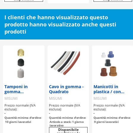
I clienti che hanno visualizzato questo
prodotto hanno visualizzato anche questi
prodotti
Tamponi in
Cavo in gomma -
Manicotti in
gomma
Quadrato
plastica / con
poliuretanica /
flangia / POM / MC
MISUMI
MISUMI
MISUMI
tamponi in
Nylon / bakelite /
Prezzo normale (IVA
Prezzo normale (IVA
Prezzo normale (IVA
gomma / con
PEEK / GFK
esclusa):
esclusa):
esclusa):
punta a cupola
-
-
-
Quantità minima d'ordine:
Quantità minima d'ordine:
Quantità minima d'ordine:
10
giorni lavorativi
Articolo a stock: 1 giorno
9
giorni lavorativi
lavorativo
Disponibile