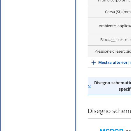
Profilo corpo princ
Corsa (St) (mm
Ambiente, applicaz
Bloccaggio estrem
Pressione di esercizi
Mostra ulteriori 
Disegno schematico
specif
Disegno schemat