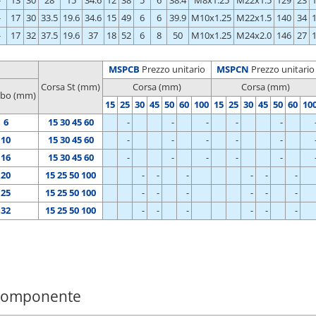
-
13
30
28
15
34.6
12
38
5
6
38.4
M8x1.25
M22x1.5
129
23
-
17
30
33.5
19.6
34.6
15
49
6
6
39.9
M10x1.25
M22x1.5
140
34
-
17
32
37.5
19.6
37
18
52
6
8
50
M10x1.25
M24x2.0
146
27
MSPCB
Prezzo unitario
MSPCN
Prezzo unitario
Corsa St (mm)
Corsa (mm)
Corsa (mm)
tubo (mm)
15
25
30
45
50
60
100
15
25
30
45
50
60
10
6
15 30 45 60
-
-
-
-
-
10
15 30 45 60
-
-
-
-
-
16
15 30 45 60
-
-
-
-
-
20
15 25 50 100
-
-
-
-
-
-
25
15 25 50 100
-
-
-
-
-
-
32
15 25 50 100
-
-
-
-
-
-
 componente