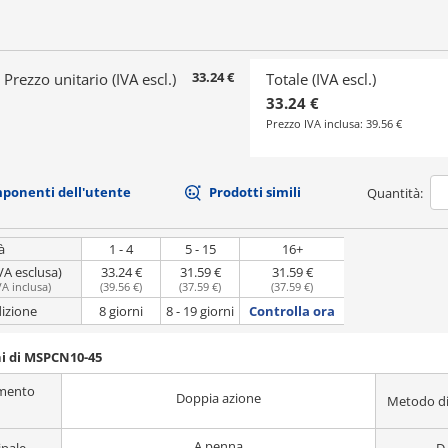
33.24 €
Prezzo unitario (IVA escl.)
Totale (IVA escl.)
33.24 €
Prezzo IVA inclusa:
39.56 €
mponenti dell'utente
Prodotti simili
Quantità:
à
1 - 4
5 - 15
16+
VA esclusa)
33.24 €
31.59 €
31.59 €
VA inclusa
)
(
39.56 €
)
(
37.59 €
)
(
37.59 €
)
dizione
8 giorni
8 - 19 giorni
Controlla ora
ni di MSPCN10-45
amento
Doppia azione
Metodo di
A penna