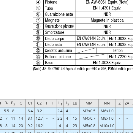
B
B
H
H
B
C
C1
C2
F
H
LB
MM
NN
Z
ZA
1
2
1
2
-
5.5
8
-
6.4
9.2
-
-
2.4
4
-
M3x0.5
M6x1.0
-
-
2
7
11
14
8.1
12.7
-
-
3.2
4
15
M4x0.7
M8x1.0
-
-
8
8
14
20
9.2
16.2
-
-
4
4
23
M5x0.8
M10x1.0
-
-