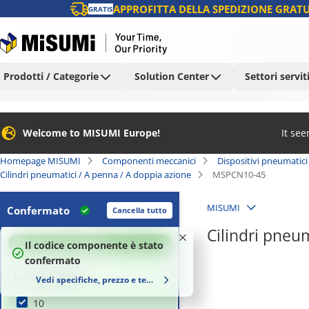
APPROFITTA DELLA SPEDIZIONE GRATU
GRATIS
Prodotti / Categorie
Solution Center
Settori servit
Welcome to MISUMI Europe!
It se
Homepage MISUMI
Componenti meccanici
Dispositivi pneumatici
Cilindri pneumatici / A penna / A doppia azione
MSPCN10-45
MISUMI
Confermato
Cancella tutto
Cilindri pneu
100
%
Il codice componente è stato
confermato
D.I. cilindro (Ø)
Vedi specifiche, prezzo e tempi di consegna
10