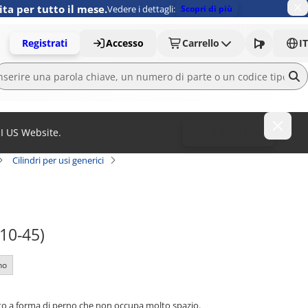
ita per tutto il mese.
Vedere i dettagli:
Scopri di più
Registrati
Accesso
Carrello
IT
MI US Website.
To MISUMI US
Cilindri per usi generici
10-45)
no
tto a forma di perno che non occupa molto spazio.