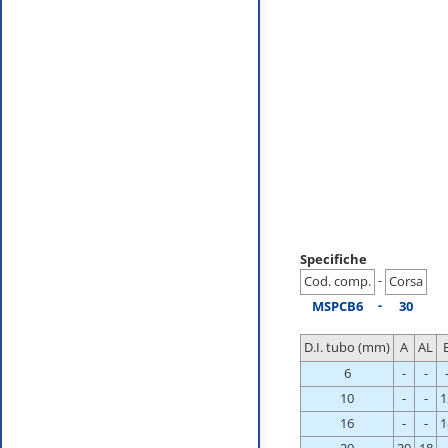
Specifiche
-
Cod. comp.
Corsa
-
MSPCB6
30
D.I. tubo (mm)
A
AL
6
-
-
10
-
-
1
16
-
-
1