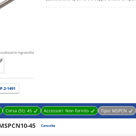
isualizzarla ingrandita
P.2-1491
Corsa (St):
45
Accessori:
Non fornito
Tipo:
MSPCN
MSPCN10-45
Cancella