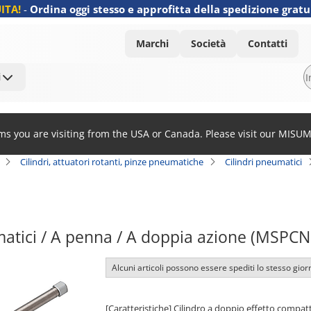
ITA!
-
Ordina oggi stesso e approfitta della spedizione gratu
Marchi
Società
Contatti
i
ems you are visiting from the USA or Canada. Please visit our MISU
Cilindri, attuatori rotanti, pinze pneumatiche
Cilindri pneumatici
matici / A penna / A doppia azione (MSPCN
Alcuni articoli possono essere spediti lo stesso gior
[Caratteristiche] Cilindro a doppio effetto compa