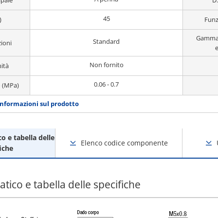
ipale
D.
45
)
Funz
Gamma 
Standard
ioni
e
Non fornito
ità
0.06 - 0.7
o (MPa)
informazioni sul prodotto
 e tabella delle
Elenco codice componente
iche
ico e tabella delle specifiche