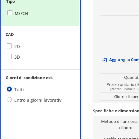
Tipo
MSPCN
CAD
2D
3D
Aggiungi a Co
Quantit
Giorni di spedizione est.
Prezzo unitario (I
Tutti
(
Prezzo unitario I
Giorni di spe
Entro 8 giorni lavorativi
Specifiche e dimensio
Metodo di funzion
cilindro