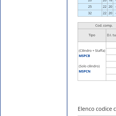
20
20
18
25
22
20
32
22
20
Cod. comp.
Tipo
D.I. 
(Cilindro + Staffa)
MSPCB
(Solo cilindro)
MSPCN
Elenco codice