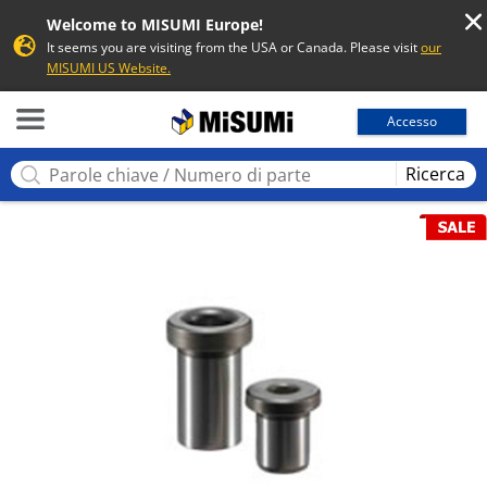
Welcome to MISUMI Europe!
It seems you are visiting from the USA or Canada. Please visit
our
MISUMI US Website.
MISUMI
Accesso
Ricerca