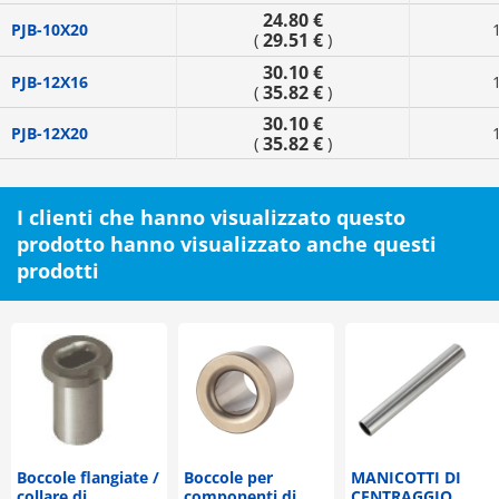
24.80 €
PJB-10X20
29.51 €
(
)
30.10 €
PJB-12X16
35.82 €
(
)
30.10 €
PJB-12X20
35.82 €
(
)
I clienti che hanno visualizzato questo
prodotto hanno visualizzato anche questi
prodotti
Boccole flangiate /
Boccole per
MANICOTTI DI
collare di
componenti di
CENTRAGGIO