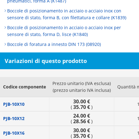
pneumatici, forma A (K1487)
Boccole di posizionamento in acciaio o acciaio inox con
sensore di stato, forma B, con filettatura e collare (K1839)
Boccole di posizionamento in acciaio o acciaio inox per
sensore di stato, forma D, lisce (K1840)
Boccole di foratura a innesto DIN 173 (08920)
Variazioni di questo prodotto
Prezzo unitario (IVA esclusa)
Codice componente
Quantità 
(prezzo unitario IVA inclusa)
30.00 €
PJB-10X10
35.70 €
(
)
24.00 €
PJB-10X12
28.56 €
(
)
30.00 €
PJB-10X16
35.70 €
(
)