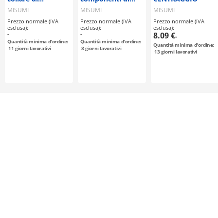
centraggio / foro
controllo / Con
MISUMI
MISUMI
MISUMI
ovale H7 / acciaio
spallamento
Prezzo normale (IVA
Prezzo normale (IVA
Prezzo normale (IVA
/ 56HRC-60HRC
esclusa):
esclusa):
esclusa):
-
-
8.09 €
-
Quantità minima d'ordine:
Quantità minima d'ordine:
Quantità minima d'ordine:
11
giorni lavorativi
8
giorni lavorativi
13
giorni lavorativi