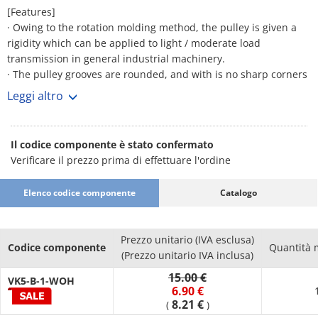
[Features]
· Owing to the rotation molding method, the pulley is given a
rigidity which can be applied to light / moderate load
transmission in general industrial machinery.
· The pulley grooves are rounded, and with is no sharp corners
will not damage the belt.
Leggi altro
· Because of its light weight, the entire machine including the
base / pillow block etc can be made lighter and more compact.
· Material finish: disk: SPCC, electrodeposition coating (NBK
Il codice componente è stato confermato
dark blue), hub: FC200, electrodeposition coating (NBK dark
Verificare il prezzo prima di effettuare l'ordine
blue), bolt: 10B22M.
Elenco codice componente
Catalogo
Prezzo unitario (IVA esclusa)
Codice componente
Quantità 
(Prezzo unitario IVA inclusa)
15.00 €
VK5-B-1-WOH
6.90 €
8.21 €
(
)