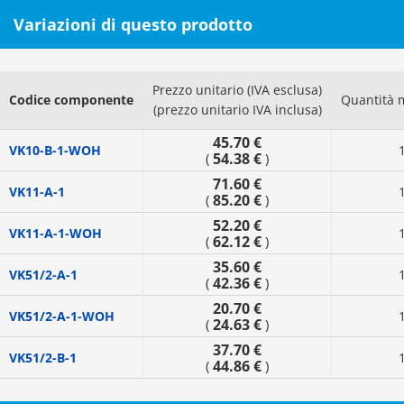
Variazioni di questo prodotto
Prezzo unitario (IVA esclusa)
Codice componente
Quantità 
(prezzo unitario IVA inclusa)
45.70 €
VK10-B-1-WOH
54.38 €
(
)
71.60 €
VK11-A-1
85.20 €
(
)
52.20 €
VK11-A-1-WOH
62.12 €
(
)
35.60 €
VK51/2-A-1
42.36 €
(
)
20.70 €
VK51/2-A-1-WOH
24.63 €
(
)
37.70 €
VK51/2-B-1
44.86 €
(
)