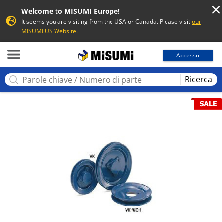
Welcome to MISUMI Europe!
It seems you are visiting from the USA or Canada. Please visit
our
MISUMI US Website.
MISUMI
Accesso
Ricerca