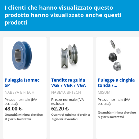
I clienti che hanno visualizzato questo
prodotto hanno visualizzato anche questi
prodotti
Puleggia Isomec
Tenditore guida
Pulegge a cinghia
SP
VGE / VGR / VGA
tonda /
scanalatura a V,
NABEYA BI-TECH
NABEYA BI-TECH
MISUMI
scanalatura a U /
Prezzo normale (IVA
Prezzo normale (IVA
Prezzo normale (IVA
serraggio a vite /
esclusa):
esclusa):
esclusa):
acciaio, acciaio
48.00 €
62.20 €
-
-
-
inox, alluminio /
Quantità minima d'ordine:
Quantità minima d'ordine:
Quantità minima d'ordine:
brunito,
9
giorni lavorativi
8
giorni lavorativi
8
giorni lavorativi
nichelatura
chimica,
anodizzato