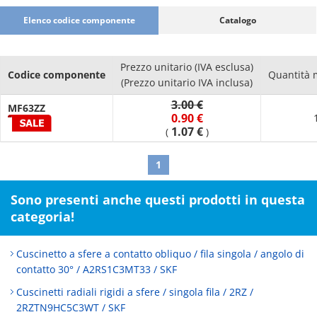
Elenco codice componente
Catalogo
Prezzo unitario (IVA esclusa)
Codice componente
Quantità 
(Prezzo unitario IVA inclusa)
3.00 €
MF63ZZ
0.90 €
1.07 €
(
)
1
Sono presenti anche questi prodotti in questa
categoria!
Cuscinetto a sfere a contatto obliquo / fila singola / angolo di
contatto 30° / A2RS1C3MT33 / SKF
Cuscinetti radiali rigidi a sfere / singola fila / 2RZ /
2RZTN9HC5C3WT / SKF