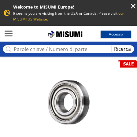
Welcome to MISUMI Europe!
It seems you are visiting from the USA or Canada. Please visit
our
MISUMI US Website.
MISUMI
Accesso
Ricerca