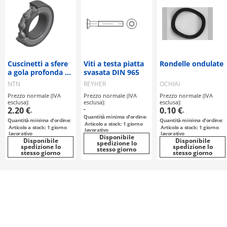
Cuscinetti a sfere
Viti a testa piatta
Rondelle ondulate
a gola profonda /
svasata DIN 965
fila singola /
NTN
REYHER
OCHIAI
diametro ridotto /
Prezzo normale (IVA
Prezzo normale (IVA
Prezzo normale (IVA
compatti / NTN
esclusa):
esclusa):
esclusa):
2.20 €
-
0.10 €
-
-
Quantità minima d'ordine:
Quantità minima d'ordine:
Quantità minima d'ordine:
Articolo a stock: 1 giorno
Articolo a stock: 1 giorno
Articolo a stock: 1 giorno
lavorativo
lavorativo
lavorativo
Disponibile
Disponibile
Disponibile
spedizione lo
spedizione lo
spedizione lo
stesso giorno
stesso giorno
stesso giorno