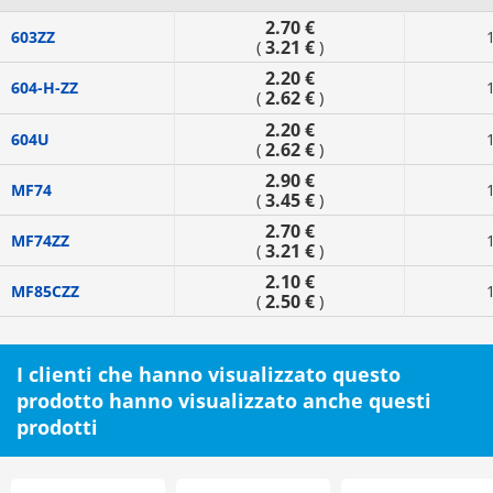
2.70 €
603ZZ
3.21 €
(
)
2.20 €
604-H-ZZ
2.62 €
(
)
2.20 €
604U
2.62 €
(
)
2.90 €
MF74
3.45 €
(
)
2.70 €
MF74ZZ
3.21 €
(
)
2.10 €
MF85CZZ
2.50 €
(
)
I clienti che hanno visualizzato questo
prodotto hanno visualizzato anche questi
prodotti