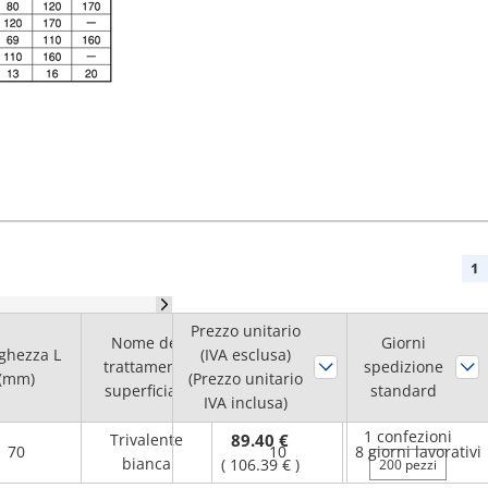
1
Prezzo unitario
Nome del
Quantità
Giorni
ghezza L
(IVA esclusa)
trattamento
RoHS
?
spedizione
minima
(mm)
(Prezzo unitario
superficiale
standard
d'ordine
IVA inclusa)
1 confezioni
Trivalente
89.40 €
70
10
8 giorni lavorativi
bianca
(
106.39 €
)
200 pezzi