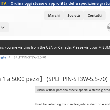
ITA!
-
Ordina oggi stesso e approfitta della spedizione gratu
Marchi
Società
Contatti
i
ems you are visiting from the USA or Canada. Please visit our MISU
iglie
SPLITPIN-ST3W-5.5-70
 1 a 5000 pezzi】 (SPLITPIN-ST3W-5.5-70)
Alcuni articoli possono essere spediti lo stesso giorno
Used for retaining, by inserting into a shaft hole a