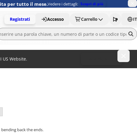
ita per tutto il mese.
Vedere i dettagli:
Scopri di più
Registrati
Accesso
Carrello
IT
MI US Website.
To MISUMI US
nd bending back the ends.