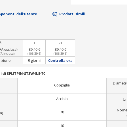
mponenti dell'utente
Prodotti simili
à
1
2+
VA esclusa)
89.40 €
89.40 €
VA inclusa
)
(
106.39 €
)
(
106.39 €
)
dizione
9 giorni
Controlla ora
i di SPLITPIN-ST3W-5.5-70
Diametro
Coppiglia
Acciaio
Un
Nome 
70
m)
10