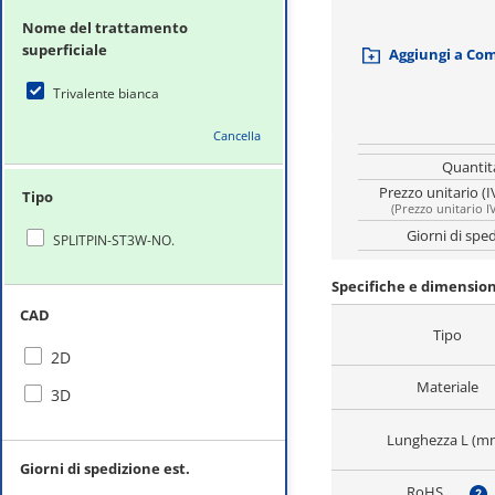
Nome del trattamento
superficiale
Aggiungi a Co
Trivalente bianca
Cancella
Quantit
Prezzo unitario (I
Tipo
(
Prezzo unitario I
Giorni di spe
SPLITPIN-ST3W-NO.
Specifiche e dimension
CAD
Tipo
2D
Materiale
3D
Lunghezza L (m
Giorni di spedizione est.
RoHS