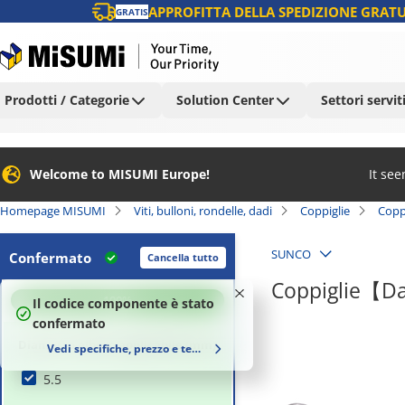
APPROFITTA DELLA SPEDIZIONE GRATU
GRATIS
Prodotti / Categorie
Solution Center
Settori servit
Welcome to MISUMI Europe!
It se
Homepage MISUMI
Viti, bulloni, rondelle, dadi
Coppiglie
Copp
SUNCO
Confermato
Cancella tutto
Coppiglie【Da
100
%
Il codice componente è stato
confermato
Diametro albero applicabile (mm)
Vedi specifiche, prezzo e tempi di consegna
5.5