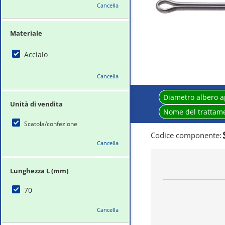
Cancella
Materiale
Acciaio
Cancella
Diametro albero a
Unità di vendita
Nome del trattame
Scatola/confezione
Codice componente
:
Cancella
Lunghezza L (mm)
70
Cancella