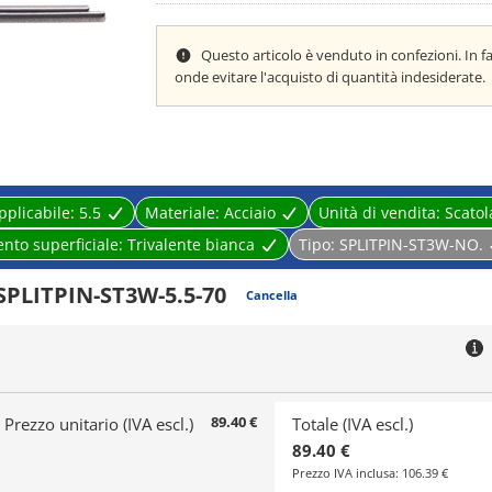
Questo articolo è venduto in confezioni. In f
onde evitare l'acquisto di quantità indesiderate.
pplicabile:
5.5
Materiale:
Acciaio
Unità di vendita:
Scatol
nto superficiale:
Trivalente bianca
Tipo:
SPLITPIN-ST3W-NO.
SPLITPIN-ST3W-5.5-70
Cancella
89.40 €
Prezzo unitario (IVA escl.)
Totale (IVA escl.)
89.40 €
Prezzo IVA inclusa:
106.39 €