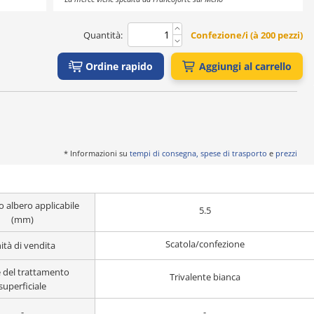
Quantità:
Confezione/i (à 200 pezzi)
Ordine rapido
Aggiungi al carrello
* Informazioni su
tempi di consegna, spese di trasporto
e
prezzi
 albero applicabile
5.5
(mm)
Scatola/confezione
ità di vendita
del trattamento
Trivalente bianca
superficiale
-
-