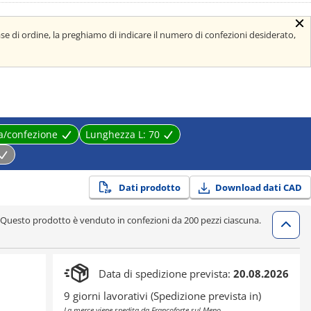
ase di ordine, la preghiamo di indicare il numero di confezioni desiderato,
a/confezione
Lunghezza L:
70
Dati prodotto
Download dati CAD
Questo prodotto è venduto in confezioni da 200 pezzi ciascuna.
Data di spedizione prevista:
20.08.2026
9 giorni lavorativi (Spedizione prevista in)
La merce viene spedita da Francoforte sul Meno