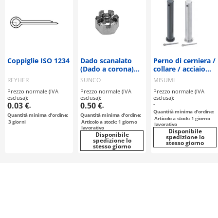
Coppiglie ISO 1234
Dado scanalato
Perno di cerniera /
(Dado a corona)
collare / acciaio
Profilo Alto,
inox, acciaio / foro
REYHER
SUNCO
MISUMI
Classe 1
per perno
Prezzo normale (IVA
Prezzo normale (IVA
Prezzo normale (IVA
spaccato / incl.
esclusa):
esclusa):
esclusa):
perno spaccato
0.03 €
0.50 €
-
-
-
Quantità minima d'ordine:
Quantità minima d'ordine:
Quantità minima d'ordine:
Articolo a stock: 1 giorno
3
giorni
Articolo a stock: 1 giorno
lavorativo
lavorativo
Disponibile
Disponibile
spedizione lo
spedizione lo
stesso giorno
stesso giorno