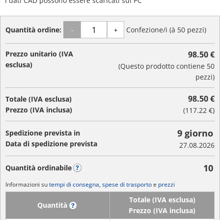
I dati CAD possono essere scaricati sul PC
Quantità ordine:
Confezione/i (à 50 pezzi)
-
+
Prezzo unitario (IVA
98.50 €
esclusa)
(Questo prodotto contiene 50
pezzi)
98.50 €
Totale (IVA esclusa)
Prezzo (IVA inclusa)
(
117.22 €
)
9 giorno
Spedizione prevista in
Data di spedizione prevista
27.08.2026
10
Quantità ordinabile
?
Informazioni su
tempi di consegna, spese di trasporto
e
prezzi
Totale (IVA esclusa)
Quantità
?
Prezzo (IVA inclusa)