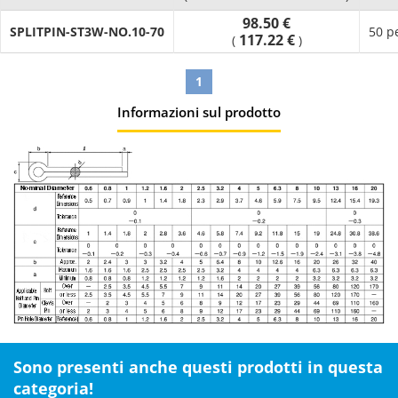
98.50 €
SPLITPIN-ST3W-NO.10-70
50 p
117.22 €
(
)
1
Informazioni sul prodotto
Sono presenti anche questi prodotti in questa
categoria!