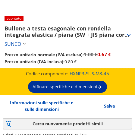
Scontato
Bullone a testa esagonale con rondella 
integrata elastica / piana (SW + JIS piana corta 
W)【Da 1 a 2,000 pezzi】 (HXNP3-SUS-M8-45)
SUNCO
1.00 €
0.67 €
Prezzo unitario normale (IVA esclusa):
Prezzo unitario (IVA inclusa):
0.80 €
Codice componente:
HXNP3-SUS-M8-45
Affinare specifiche e dimensioni
Informazioni sulle specifiche e
Salva
sulle dimensioni
Cerca nuovamente prodotti simili