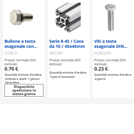
Bullone a testa
Serie 8-45 / Cava
Viti a testa
esagonale con
da 10 / 45x45mm
esagonale DIN
rondella integrata
933/ISO 4017,
SUNCO
MISUMI
NORELEM
elastica / piana
acciaio inox
Prezzo normale (IVA
Prezzo normale (IVA
Prezzo normale (IVA
(SW)
(07171)
esclusa):
esclusa):
esclusa):
0.70 €
-
0.23 €
-
-
Quantità minima d'ordine:
Quantità minima d'ordine:
Quantità minima d'ordine:
3
giorni lavorativi
Articolo a stock: 1 giorno
4
giorni
lavorativo
Disponibile
spedizione lo
stesso giorno