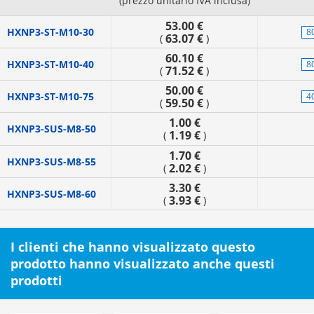
(prezzo unitario IVA inclusa)
53.00 €
HXNP3-ST-M10-30
80
63.07 €
(
)
60.10 €
HXNP3-ST-M10-40
80
71.52 €
(
)
50.00 €
HXNP3-ST-M10-75
40
59.50 €
(
)
1.00 €
HXNP3-SUS-M8-50
1.19 €
(
)
1.70 €
HXNP3-SUS-M8-55
2.02 €
(
)
3.30 €
HXNP3-SUS-M8-60
3.93 €
(
)
I clienti che hanno visualizzato questo
prodotto hanno visualizzato anche questi
prodotti