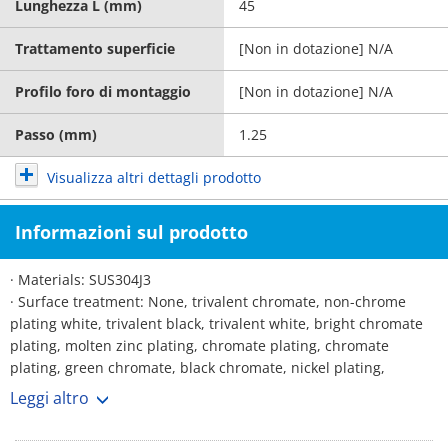
Lunghezza L (mm)
45
Trattamento superficie
[Non in dotazione] N/A
Profilo foro di montaggio
[Non in dotazione] N/A
Passo (mm)
1.25
Visualizza altri dettagli prodotto
Informazioni sul prodotto
· Materials: SUS304J3
· Surface treatment: None, trivalent chromate, non-chrome
plating white, trivalent black, trivalent white, bright chromate
plating, molten zinc plating, chromate plating, chromate
plating, green chromate, black chromate, nickel plating,
chrome plating, black anodized, dacrotized, German, brown
Leggi altro
plating, Lafre, black paint, temper color, temper color, dark
temper color