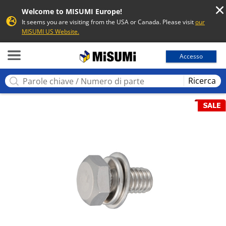
Welcome to MISUMI Europe!
It seems you are visiting from the USA or Canada. Please visit
our
MISUMI US Website.
MISUMI
Accesso
Ricerca